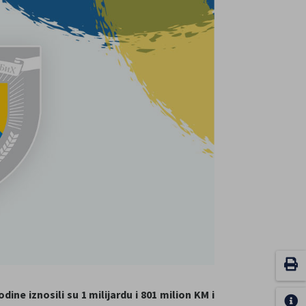
ine iznosili su 1 milijardu i 801 milion KM i