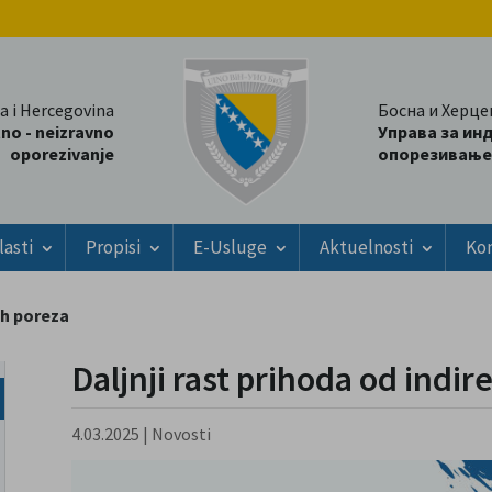
a i Hercegovina
Босна и Херце
tno - neizravno
Управа за ин
oporezivanje
опорезивање
lasti
Propisi
E-Usluge
Aktuelnosti
Ko
nih poreza
Daljnji rast prihoda od indir
4.03.2025
|
Novosti