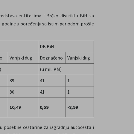
edstava entitetima i Brčko distriktu BiH sa
 godine u poređenju sa istim periodom prošle
DB BiH
o
Vanjski dug
Doznačeno
Vanjski dug
)
(u mil. KM)
89
41
1
80
41
1
10,49
0,59
-8,99
u posebne cestarine za izgradnju autocesta i