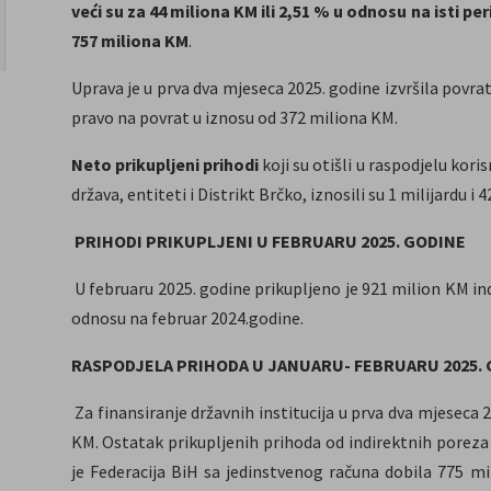
veći su za 44 miliona KM ili 2,51 % u odnosu na isti per
757 miliona KM
.
Uprava je u prva dva mjeseca 2025. godine izvršila povra
pravo na povrat u iznosu od 372 miliona KM.
Neto prikupljeni prihodi
koji su otišli u raspodjelu kori
država, entiteti i Distrikt Brčko, iznosili su 1 milijardu i
PRIHODI PRIKUPLJENI U FEBRUARU 2025. GODINE
U februaru 2025. godine prikupljeno je 921 milion KM in
odnosu na februar 2024.godine.
RASPODJELA PRIHODA U JANUARU- FEBRUARU 2025.
Za finansiranje državnih institucija u prva dva mjeseca
KM. Ostatak prikupljenih prihoda od indirektnih poreza z
je Federacija BiH sa jedinstvenog računa dobila 775 m