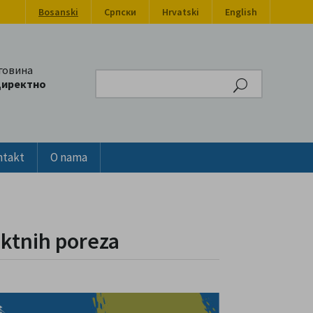
Bosanski
Српски
Hrvatski
English
говина
Search
директно
ntakt
O nama
ektnih poreza