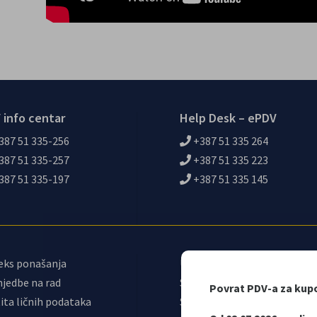
 info centar
Help Desk – ePDV
387 51 335-256
+387 51 335 264
387 51 335-257
+387 51 335 223
387 51 335-197
+387 51 335 145
eks ponašanja
Upravni odbor
jedbe na rad
Sindikat UIO
Povrat PDV-a za kup
ita ličnih podataka
Samostalni sindikat UIO