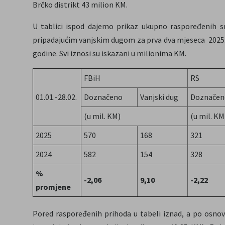
Brčko distrikt 43 milion KM.
U tablici ispod dajemo prikaz ukupno raspoređenih sr
pripadajućim vanjskim dugom za prva dva mjeseca 2025.
godine. Svi iznosi su iskazani u milionima KM.
FBiH
RS
01.01.-28.02.
Doznačeno
Vanjski dug
Doznačen
(u mil. KM)
(u mil. KM
2025
570
168
321
2024
582
154
328
%
-2,06
9,10
-2,22
promjene
Pored raspoređenih prihoda u tabeli iznad, a po osnov