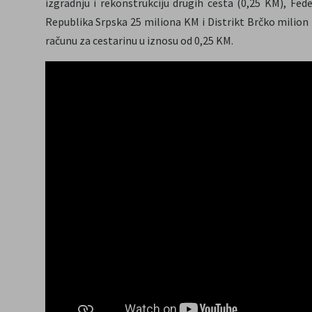
izgradnju i rekonstrukciju drugih cesta (0,25 KM), Fed
Republika Srpska 25 miliona KM i Distrikt Brčko milio
računu za cestarinu u iznosu od 0,25 KM.