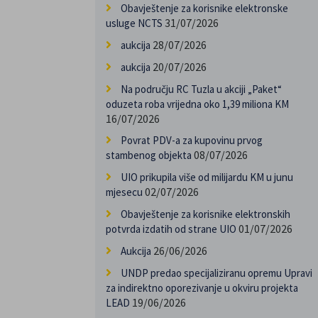
Obavještenje za korisnike elektronske
31/07/2026
usluge NCTS
28/07/2026
aukcija
20/07/2026
aukcija
Na području RC Tuzla u akciji „Paket“
oduzeta roba vrijedna oko 1,39 miliona KM
16/07/2026
Povrat PDV-a za kupovinu prvog
08/07/2026
stambenog objekta
UIO prikupila više od milijardu KM u junu
02/07/2026
mjesecu
Obavještenje za korisnike elektronskih
01/07/2026
potvrda izdatih od strane UIO
26/06/2026
Aukcija
UNDP predao specijaliziranu opremu Upravi
za indirektno oporezivanje u okviru projekta
19/06/2026
LEAD