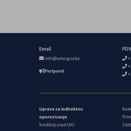
Email
PDV
info@uino.gov.ba
+
+
Portparol
+
Uprava za indirektno
Kod
oporezivanje
Prim
Središnji ured UIO
Zašt