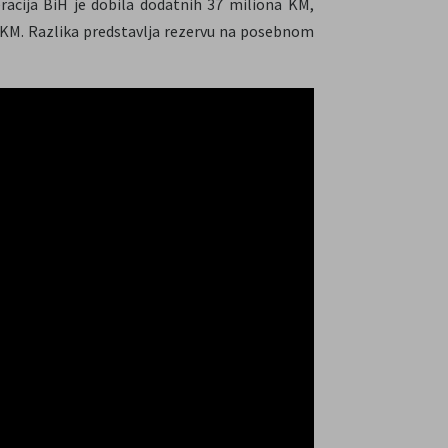
eracija BiH je dobila dodatnih 37 miliona KM,
n KM. Razlika predstavlja rezervu na posebnom