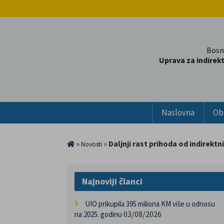
Bosn
Uprava za indirek
Naslovna
Ob
»
»
Daljnji rast prihoda od indirekt
Novosti
Najnoviji članci
UIO prikupila 395 miliona KM više u odnosu
03/08/2026
na 2025. godinu