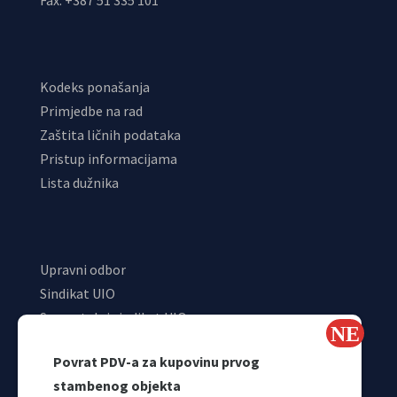
Kodeks ponašanja
Primjedbe na rad
Zaštita ličnih podataka
Pristup informacijama
Lista dužnika
Upravni odbor
Sindikat UIO
Samostalni sindikat UIO
Webmail
Povrat PDV-a za kupovinu prvog
Odjeljenje za makroekonomsku analizu
stambenog objekta