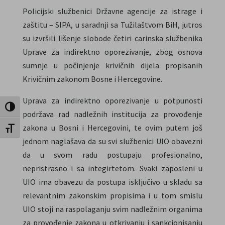
Policijski službenici Državne agencije za istrage i
zaštitu – SIPA, u saradnji sa Tužilaštvom BiH, jutros
su izvršili lišenje slobode četiri carinska službenika
Uprave za indirektno oporezivanje, zbog osnova
sumnje u počinjenje krivičnih dijela propisanih
Krivičnim zakonom Bosne i Hercegovine.
Uprava za indirektno oporezivanje u potpunosti
Toggle High Contrast
podržava rad nadležnih institucija za provođenje
zakona u Bosni i Hercegovini, te ovim putem još
Toggle Font size
jednom naglašava da su svi službenici UIO obavezni
da u svom radu postupaju profesionalno,
nepristrasno i sa integirtetom. Svaki zaposleni u
UIO ima obavezu da postupa isključivo u skladu sa
relevantnim zakonskim propisima i u tom smislu
UIO stoji na raspolaganju svim nadležnim organima
za provođenje zakona u otkrivanju i sankcionisanju