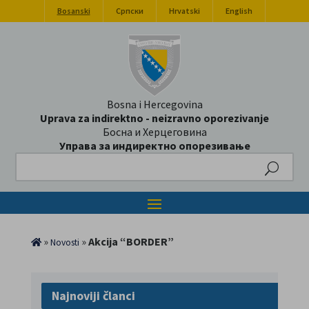
Bosanski
Српски
Hrvatski
English
Bosna i Hercegovina
Uprava za indirektno - neizravno oporezivanje
Босна и Херцеговина
Управа за индиректно опорезивање
Search
»
»
Akcija “BORDER”
Novosti
Najnoviji članci