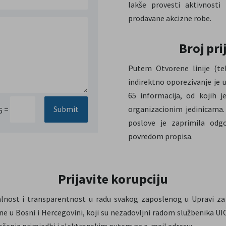
lakše provesti aktivnosti
prodavane akcizne robe.
Broj pri
Putem Otvorene linije (tel
indirektno oporezivanje je 
65 informacija, od kojih 
organizacionim jedinicama
Submit
=
6
poslove je zaprimila odgo
povredom propisa.
Prijavite korupciju
alnost i transparentnost u radu svakog zaposlenog u Upravi za
ane u Bosni i Hercegovini, koji su nezadovljni radom službenika 
šenja primjedbi i elektronskim putem na e-mail adresu: