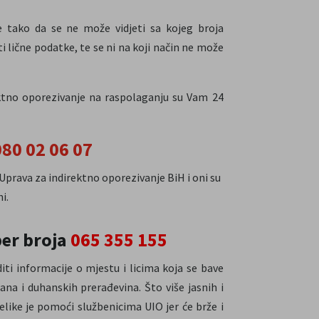
e tako da se ne može vidjeti sa kojeg broja
ti lične podatke, te se ni na koji način ne može
ektno oporezivanje na raspolaganju su Vam 24
080 02 06 07
Uprava za indirektno oporezivanje BiH i oni su
i.
er broja
065 355 155
ti informacije o mjestu i licima koja se bave
a i duhanskih prerađevina. Što više jasnih i
elike je pomoći službenicima UIO jer će brže i