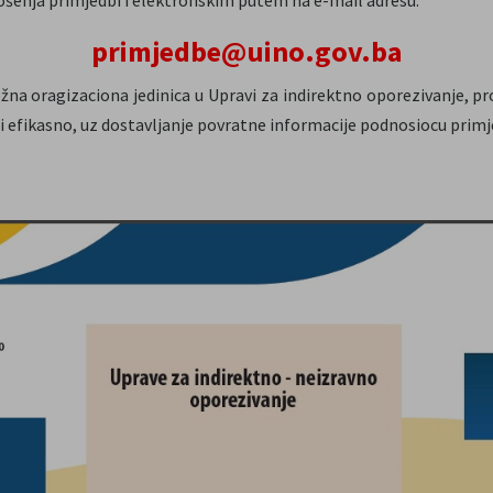
primjedbe@uino.gov.ba
žna oragizaciona jedinica u Upravi za indirektno oporezivanje, pr
 i efikasno, uz dostavljanje povratne informacije podnosiocu prim