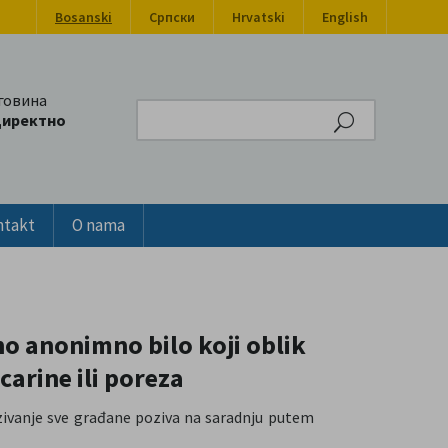
Bosanski
Српски
Hrvatski
English
говина
Search
директно
ntakt
O nama
no anonimno bilo koji oblik
 carine ili poreza
zivanje sve građane poziva na saradnju putem