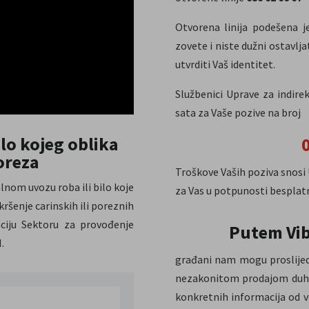
Otvorena linija podešena j
zovete i niste dužni
ostavlja
utvrditi Vaš identitet.
Službenici Uprave za indir
sata za Vaše
pozive na broj
lo kojeg oblika
poreza
Troškove Vaših poziva snosi 
lnom uvozu roba ili bilo koje
za Vas u potpunosti besplatn
ršenje carinskih ili poreznih
ciju Sektoru za provođenje
Putem Vib
.
građani nam mogu proslijedi
nezakonitom prodajom duhan
konkretnih informacija od v