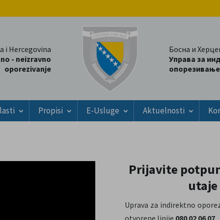
a i Hercegovina
Босна и Херце
tno - neizravno
Управа за ин
oporezivanje
опорезивање
lasti
Propisi
E-Usluge
Aktuelnosti
Ko
Prijavite potpu
utaje
Uprava za indirektno opore
otvorene linije
080 02 06 07