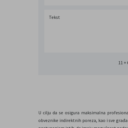
11 + 
U cilju da se osigura maksimalna profesion
obveznike indirektnih poreza, kao i sve građ
postupanjem istih, da imaju mogućnost podno