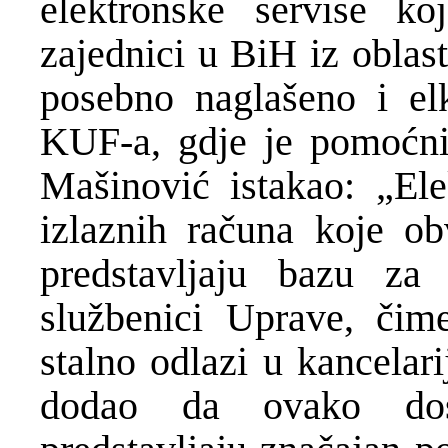
elektronske servise k
zajednici u BiH iz oblas
posebno naglašeno i elk
KUF-a, gdje je pomoćn
Mašinović istakao: „Ele
izlaznih računa koje ob
predstavljaju bazu za
službenici Uprave, čim
stalno odlazi u kancelar
dodao da ovako dosta