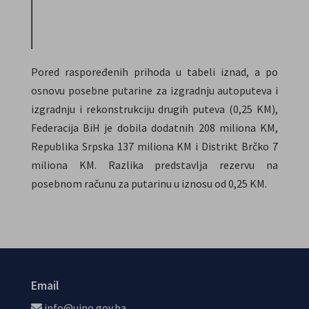
%
15.89
5.00
15.98
5.22
1
promjene
Pored raspoređenih prihoda u tabeli iznad, a po
osnovu posebne putarine za izgradnju autoputeva i
izgradnju i rekonstrukciju drugih puteva (0,25 KM),
Federacija BiH je dobila dodatnih 208 miliona KM,
Republika Srpska 137 miliona KM i Distrikt Brčko 7
miliona KM. Razlika predstavlja rezervu na
posebnom računu za putarinu u iznosu od 0,25 KM.
Email
info@uino.gov.ba