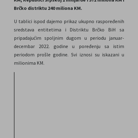
Brčko distriktu 240 miliona KM.
U tablici ispod dajemo prikaz ukupno raspoređenih
sredstava entitetima i Distriktu Brčko BiH sa
pripadajućim spoljnim dugom u periodu januar-
decembar 2022. godine u poređenju sa istim
periodom prošle godine. Svi iznosi su iskazani u
milionima KM.
FBiH
RS
D
Spoljni
Spoljni
01.01.-31.12.
Doznačeno
Doznačeno
D
dug
dug
(u mil. KM)
(u mil. KM)
(
2022
3,557
535
1,981
254
2
2021
3,069
509
1,708
242
1