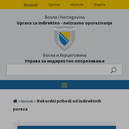
Bosanski
Српски
Hrvatski
English
Bosna i Hercegovina
Uprava za indirektno - neizravno oporezivanje
Босна и Херцеговина
Управа за индиректно опорезивање
»
»
Rekordni prihodi od indirektnih
Novosti
poreza