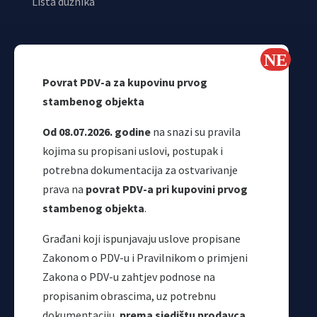
Lista dužnika
Upravni odbor
Povrat PDV-a za kupovinu prvog
Sindikat UIO
stambenog objekta
Samostalni sindikat UIO
Webmail
Od 08.07.2026. godine
na snazi su pravila
Odjeljenje za makroekonomsku analizu
kojima su propisani uslovi, postupak i
potrebna dokumentacija za ostvarivanje
prava na
povrat PDV-a pri kupovini prvog
stambenog objekta
.
Građani koji ispunjavaju uslove propisane
Zakonom o PDV-u i Pravilnikom o primjeni
Korisni linkovi
Zakona o PDV-u zahtjev podnose na
propisanim obrascima, uz potrebnu
dokumentaciju,
prema sjedištu prodavca