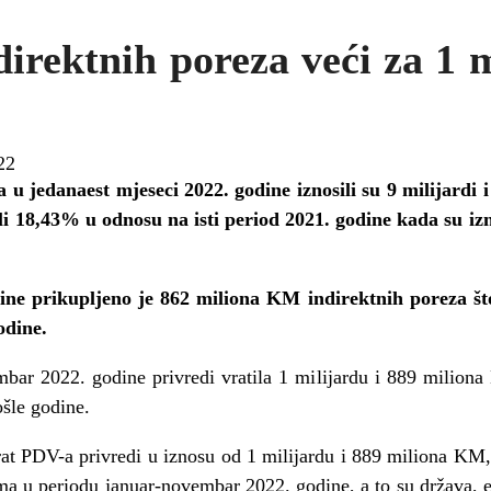
direktnih poreza veći za 1 m
22
 u jedanaest mjeseci 2022. godine iznosili su 9 milijardi 
i 18,43% u odnosu na isti period 2021. godine kada su izno
e prikupljeno je 862 miliona KM indirektnih poreza št
odine.
bar 2022. godine privredi vratila 1 milijardu i 889 milio
ošle godine.
rat PDV-a privredi u iznosu od 1 milijardu i 889 miliona KM
ima u periodu januar-novembar 2022. godine, a to su država, ent