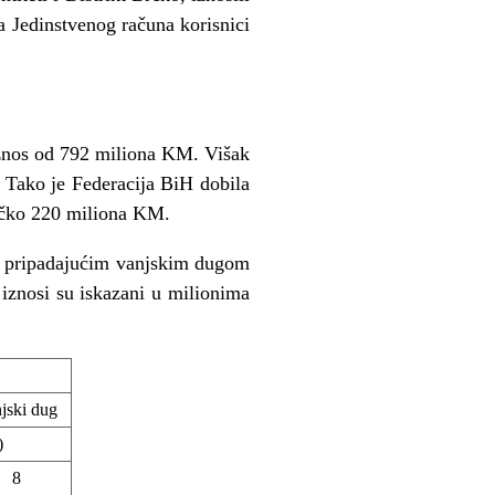
a Jedinstvenog računa korisnici
 iznos od 792 miliona KM. Višak
. Tako je Federacija BiH dobila
Brčko 220 miliona KM.
sa pripadajućim vanjskim dugom
iznosi su iskazani u milionima
jski dug
)
8