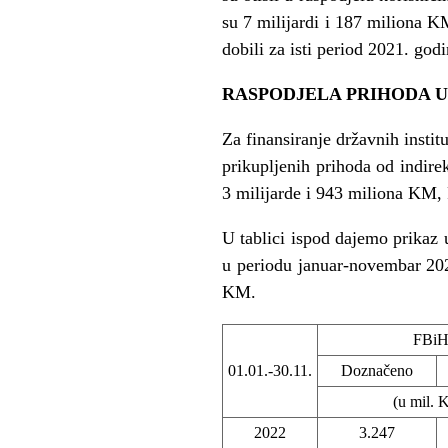
su 7 milijardi i 187 miliona K
dobili za isti period 2021. godi
RASPODJELA PRIHODA U
Za finansiranje državnih insti
prikupljenih prihoda od indire
3 milijarde i 943 miliona KM,
U tablici ispod dajemo prikaz
u periodu januar-novembar 202
KM.
FBi
01.01.-30.11.
Doznačeno
(u mil.
2022
3.247