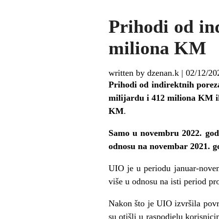
Prihodi od in
miliona KM
written by dzenan.k
|
02/12/20
Prihodi od indirektnih poreza
milijardu i 412 miliona KM il
KM
.
Samo u novembru 2022. godin
odnosu na novembar 2021. g
UIO je u periodu januar-novem
više u odnosu na isti period pr
Nakon što je UIO izvršila pov
su otišli u raspodjelu korisnic