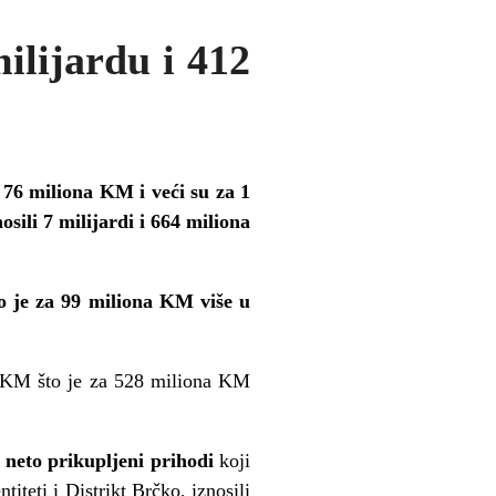
ilijardu i 412
i 76 miliona KM i veći su za 1
sili 7 milijardi i 664 miliona
o je za 99 miliona KM više u
na KM što je za 528 miliona KM
,
neto prikupljeni prihodi
koji
iteti i Distrikt Brčko, iznosili