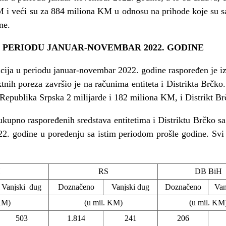
M i veći su za 884 miliona KM u odnosu na prihode koje su s
ne.
 PERIODU JANUAR-NOVEMBAR 2022. GODINE
tucija u periodu januar-novembar 2022. godine raspoređen je
ktnih poreza završio je na računima entiteta i Distrikta Brčko
 Republika Srpska 2 milijarde i 182 miliona KM, i Distrikt 
 ukupno raspoređenih sredstava entitetima i Distriktu Brčko 
2. godine u poređenju sa istim periodom prošle godine. Svi 
H
RS
DB BiH
Vanjski dug
Doznačeno
Vanjski dug
Doznačeno
Van
 KM)
(u mil. KM)
(u mil. KM
503
1.814
241
206