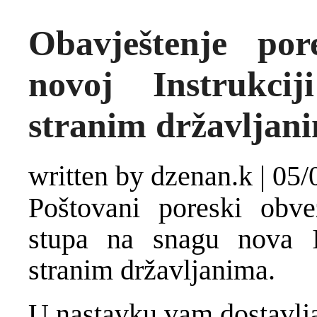
Obavještenje po
novoj Instrukc
stranim državljan
written by dzenan.k
|
05/
Poštovani poreski obve
stupa na snagu nova I
stranim državljanima.
U nastavku vam dostavlj