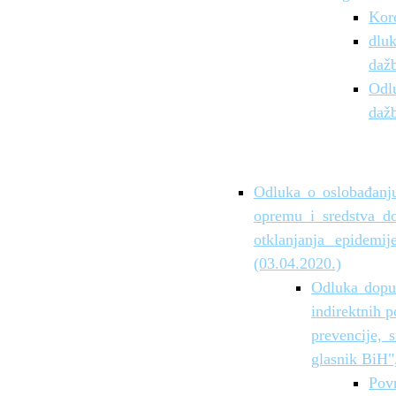
Kore
dluk
dažb
Odlu
dažb
Odluka o oslobađanju
opremu i sredstva do
otklanjanja epidem
(03.04.2020.)
Odluka dopun
indirektnih 
prevencije, 
glasnik BiH"
Povr