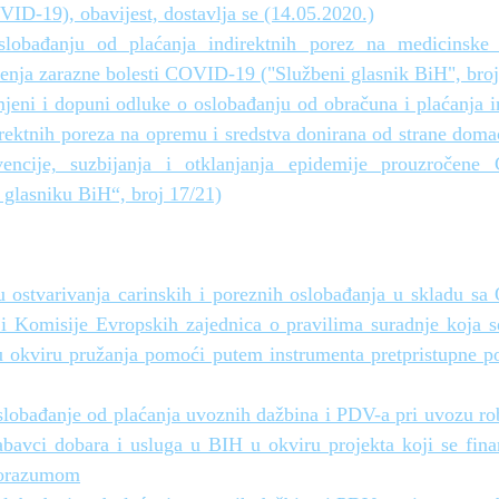
ID-19), obavijest, dostavlja se (14.05.2020.)
lobađanju od plaćanja indirektnih porez na medicinske 
irenja zarazne bolesti COVID-19 ("Službeni glasnik BiH", broj
jeni i dopuni odluke o oslobađanju od obračuna i plaćanja in
irektnih poreza na opremu i sredstva donirana od strane doma
vencije, suzbijanja i otklanjanja epidemije prouzroče
glasniku BiH“, broj 17/21)
ku ostvarivanja carinskih i poreznih oslobađanja u skladu 
i Komisije Evropskih zajednica o pravilima suradnje koja s
u okviru pružanja pomoći putem instrumenta pretpristupne p
slobađanje od plaćanja uvoznih dažbina i PDV-a pri uvozu rob
bavci dobara i usluga u BIH u okviru projekta koji se fina
porazumom