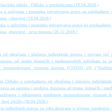
lacijska tabela - Odluka o povlasticama (19.04.2018.)
a o uslovima i postupku ostvarivanja prava na oslobađanje 
ina - obavjest (19.04.2018.)
ka o uslovima i postupku ostvarivanja prava na oslobađanje 
ina, obavijest - prva dopuna (26.12.2018.)
 od obračuna i plaćanja indirektnih poreza i povrata već p
nirana od strane domaćih i međunarodnih subjekata za pot
ije prouzrokovane virusom korona (COVID 19) ("Služben
i Odluke o oslobađanju od obračuna i plaćanja indirektnih
poreza na opremu i sredstva donirana od strane domaćih i međ
suzbijanja i otklanjanja epidemije prouzrokovane virusom
, broj 24/20) (30.04.2020.)
at indirektnih poreza za robu doniranu u vrijeme pandemij