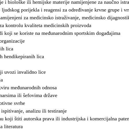
je i biološke ili hemijske materije namijenjene za naučno istr
ljudskog porijekla i reagensi za određivanje krvne grupe i vrs
namijenjeni za medicinsko istraživanje, medicinsko dijagnostik
za kontrolu kvaliteta medicinskih proizvoda
di koji se koriste na međunarodnim sportskim događajima
organizacije
ih lica
h hendikepiranih lica
i uvozi invalidno lice
ja
okviru međunarodnih odnosa
arsima ili šefovima države
tivne svrhe
spitivanje, analizu ili testiranje
u koji štiti autorska prava ili industrijska i komercijalna pate
a literatura