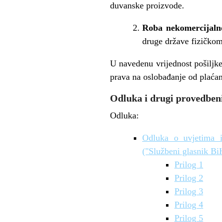
duvanske proizvode.
Roba nekomercijaln
druge države fizičkom
U navedenu vrijednost pošiljke
prava na oslobađanje od plaćan
Odluka i drugi provedbeni
Odluka:
Odluka o uvjetima i
("Službeni glasnik Bi
Prilog 1
Prilog 2
Prilog 3
Prilog 4
Prilog 5