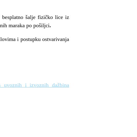
besplatno šalje fizičko lice iz
lnih maraka po pošiljci
.
slovima i postupku ostvarivanja
a uvoznih i izvoznih dažbina