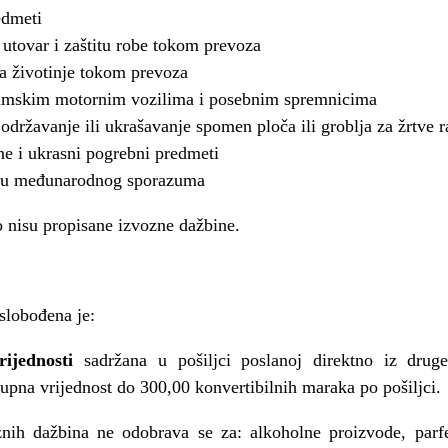
edmeti
 utovar i zaštitu robe tokom prevoza
a životinje tokom prevoza
umskim motornim vozilima i posebnim spremnicima
 održavanje ili ukrašavanje spomen ploča ili groblja za žrtve r
e i ukrasni pogrebni predmeti
vu međunarodnog sporazuma
 nisu propisane izvozne dažbine.
slobođena je:
ijednosti
sadržana u pošiljci poslanoj direktno iz dru
kupna vrijednost do 300,00 konvertibilnih maraka po pošiljci.
nih dažbina ne odobrava se za: alkoholne proizvode, parf