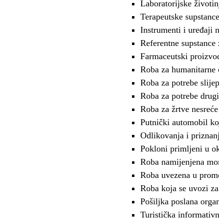
Laboratorijske životin
Terapeutske supstance 
Instrumenti i uređaji 
Referentne supstance 
Farmaceutski proizvo
Roba za humanitarne 
Roba za potrebe slijep
Roba za potrebe drugi
Roba za žrtve nesreće
Putnički automobil koj
Odlikovanja i priznan
Pokloni primljeni u 
Roba namijenjena mon
Roba uvezena u promo
Roba koja se uvozi za i
Pošiljka poslana organ
Turistička informativn