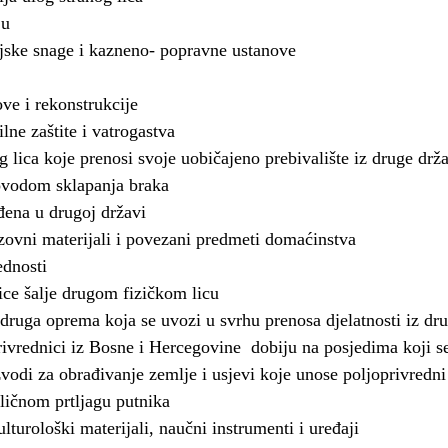
ju
ijske snage i kazneno- popravne ustanove
ve i rekonstrukcije
ne zaštite i vatrogastva
 lica koje prenosi svoje uobičajeno prebivalište iz druge drž
ovodom sklapanja braka
đena u drugoj državi
ovni materijali i povezani predmeti domaćinstva
ednosti
lice šalje drugom fizičkom licu
 druga oprema koja se uvozi u svrhu prenosa djelatnosti iz dr
rivrednici iz Bosne i Hercegovine dobiju na posjedima koji se
zvodi za obrađivanje zemlje i usjevi koje unose poljoprivredni
 ličnom prtljagu putnika
lturološki materijali, naučni instrumenti i uređaji