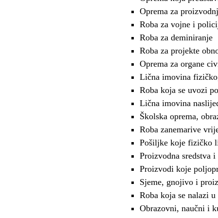
Oprema za proizvodn
Roba za vojne i polic
Roba za deminiranje
Roba za projekte obno
Oprema za organe civil
Lična imovina fizičkog
Roba koja se uvozi p
Lična imovina naslije
Školska oprema, obraz
Roba zanemarive vrij
Pošiljke koje fizičko 
Proizvodna sredstva i
Proizvodi koje poljop
Sjeme, gnojivo i proi
Roba koja se nalazi u
Obrazovni, naučni i ku