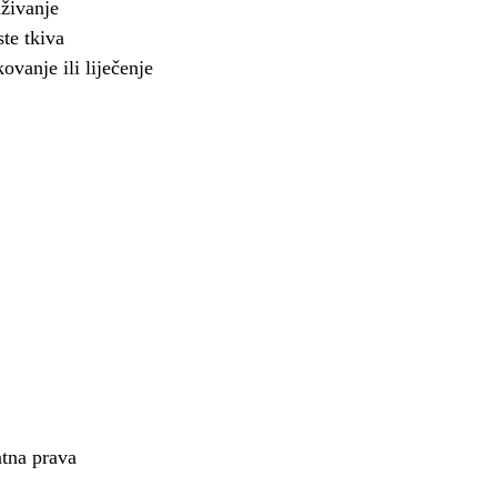
aživanje
te tkiva
ovanje ili liječenje
ntna prava