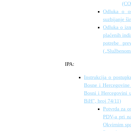
(COV
Odluka o os
suzbijanje š
Odluka o izm
plaćenih ind
potrebe pre
(„Službenom 
IPA:
Instrukcija o postup
Bosne i Hercegovine 
Bosni i Hercegovini 
BiH", broj 74/11)
Potvrda za o
PDV-a pri na
Okvirnim s