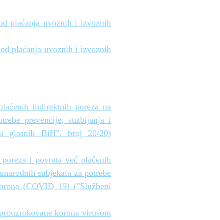
od plaćanja uvoznih i izvoznih
od plaćanja uvoznih i izvoznih
laćenih indirektnih poreza na
rebe prevencije, suzbijanja i
i glasnik BiH", broj 20/20)
 poreza i povrata već plaćenih
unarodnih subjekata za potrebe
 korona (COVID 19) ("Službeni
e prouzrokovane korona virusom