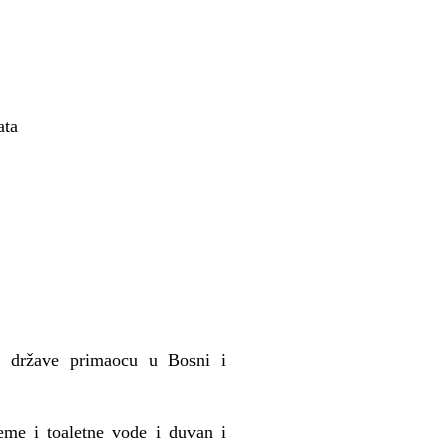
ata
ge države primaocu u Bosni i
eme i toaletne vode i duvan i