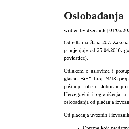
Oslobađanja
written by dzenan.k
|
01/06/20
Odredbama člana 207. Zakona o 
primjenjuje od 25.04.2018. go
povlastice).
Odlukom o uslovima i postupk
glasnik BiH“, broj 24/18) prop
puštanju robe u slobodan pro
Hercegovini i ograničenja u
oslobađanja od plaćanja izvozn
Od plaćanja uvoznih i izvoznih
Oprema koja predstavl