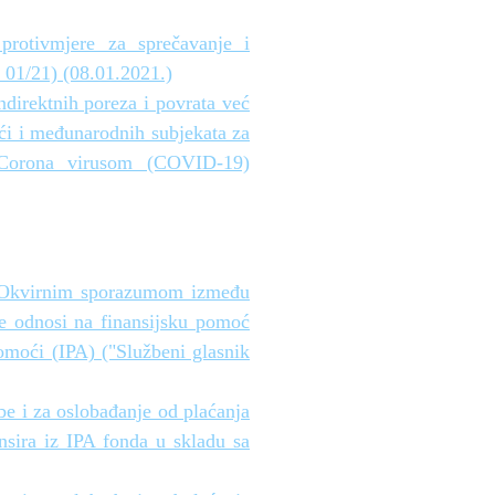
protivmjere za sprečavanje i
 01/21) (08.01.2021.)
direktnih poreza i povrata već
ći i međunarodnih subjekata za
ne Corona virusom (COVID-19)
sa Okvirnim sporazumom između
e odnosi na finansijsku pomoć
omoći (IPA) ("Službeni glasnik
e i za oslobađanje od plaćanja
nsira iz IPA fonda u skladu sa