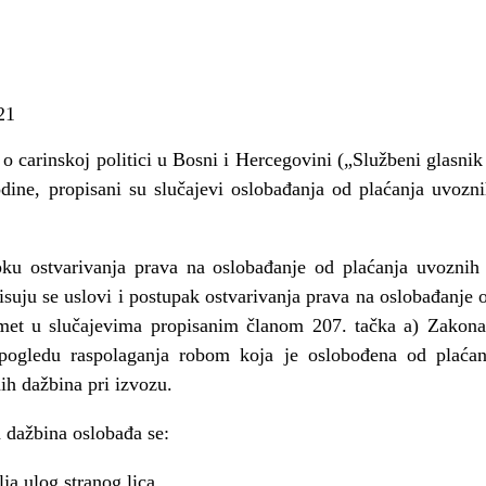
21
carinskoj politici u Bosni i Hercegovini („Službeni glasnik 
dine, propisani su slučajevi oslobađanja od plaćanja uvozni
u ostvarivanja prava na oslobađanje od plaćanja uvoznih 
isuju se uslovi i postupak ostvarivanja prava na oslobađanje 
met u slučajevima propisanim članom 207. tačka a) Zakona o
 pogledu raspolaganja robom koja je oslobođena od plaćan
ih dažbina pri izvozu.
 dažbina oslobađa se:
ja ulog stranog lica