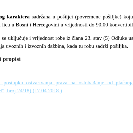
og karaktera
sadržana u pošiljci (povremene pošiljke) koju 
 licu u Bosni i Hercegovini u vrijednosti do 90,00 konvertibi
 se uključuje i vrijednost robe iz člana 23. stav (5) Odluke u
ja uvoznih i izvoznih dažbina, kada tu robu sadrži pošiljka.
 propisi
 postupku ostvarivanja prava na oslobađanje od plaćanj
H", broj 24/18) (17.04.2018.)