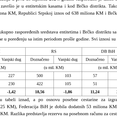
 završio je u entitetskim kasama i kod Brčko distrikta. Tak
liona KM, Republici Srpskoj iznos od 638 miliona KM i Brčko
 ukupno raspoređenih sredstava entitetima i Brčko distriktu 
ne u poređenju sa istim periodom prošle godine. Svi iznosi s
H
RS
DB BiH
Vanjski dug
Doznačeno
Vanjski dug
Doznačeno
Van
 KM)
(u mil. KM)
(u mil. KM
227
500
103
57
230
422
105
51
-1,42
18,56
-1,86
11,24
u tabeli iznad, a po osnovu posebne cestarine za izgra
(0,25 KM), Federacija BiH je dobila dodatnih 53 miliona KM
 KM. Razlika predstavlja rezervu na posebnom računu za ces