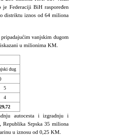
o je Federaciji BiH raspoređen
 distriktu iznos od 64 miliona
sa pripadajućim vanjskim dugom
u iskazani u milionima KM.
jski dug
)
5
4
29,72
dnju autocesta i izgradnju i
, Republika Srpska 35 miliona
tarinu u iznosu od 0,25 KM.