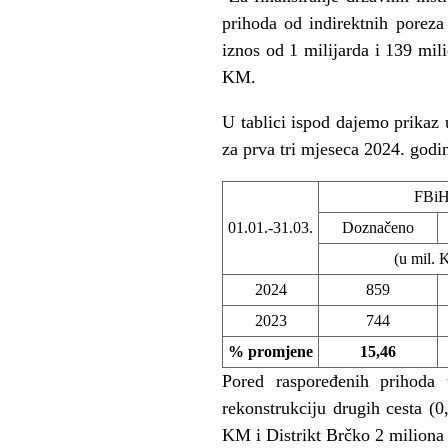
prihoda od indirektnih poreza
iznos od 1 milijarda i 139 mi
KM.
U tablici ispod dajemo prikaz
za prva tri mjeseca 2024. godi
FBi
01.01.-31.03.
Doznačeno
(u mil.
2024
859
2023
744
% promjene
15,46
Pored raspoređenih prihoda 
rekonstrukciju drugih cesta 
KM i Distrikt Brčko 2 miliona