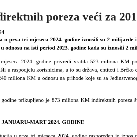
direktnih poreza veći za 2
24
a u prva tri mjeseca 2024. godine iznosili su 2 milijarde 
u odnosu na isti period 2023. godine kada su iznosili 2 m
 mjeseca 2024. godine privredi vratila 523 miliona KM 
šli u raspodjelu korisnicima, a to su država, entiteti i Brčko di
40 miliona KM u odnosu na prihode koje su sa Jedinstvenog r
godine prikupljeno je 873 miliona KM indirektnih poreza š
 JANUARU-MART 2024. GODINE
titucija u prva tri mjeseca 2024. godine raspoređen je izno