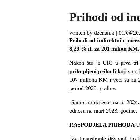
Prihodi od in
written by dzenan.k
|
01/04/20
Prihodi od indirektnih porez
8,29 % ili za 201 milion KM, 
Nakon što je UIO u prva tri
prikupljeni prihodi
koji su oti
107 miliona KM i veći su za 2
period 2023. godine.
Samo u mjesecu martu 2024. 
odnosu na mart 2023. godine.
RASPODJELA PRIHODA U
Za finansiranje državnih ins