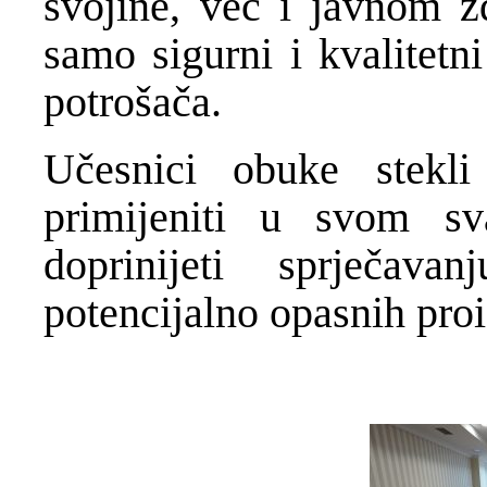
svojine, već i javnom z
samo sigurni i kvalitetn
potrošača.
Učesnici obuke stekl
primijeniti u svom s
doprinijeti sprječava
potencijalno opasnih proi