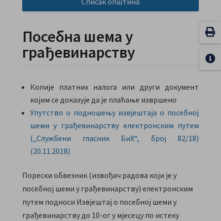
Списак општина
Посебна шема у
грађевинарству
Копије платних налога или други документ
којим се доказује да је плаћање извршено
Упутство о подношењу извјештаја о посебној
шеми у грађевинарству електронским путем
(„Службени гласник БиХ“, број 82/18)
(20.11.2018)
Порески обвезник (извођач радова који је у
посебној шеми у грађевинарству) електронским
путем подноси Извјештај о посебној шеми у
грађевинарству до 10-ог у мјесецу по истеку