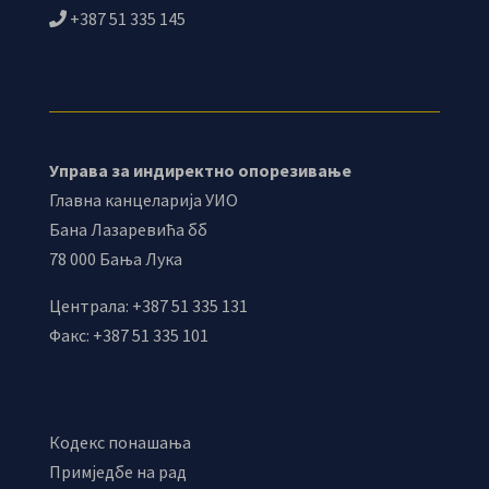
+387 51 335 145
Управа за индиректно опорезивање
Главна канцеларија УИО
Бана Лазаревића бб
78 000 Бања Лука
Централа: +387 51 335 131
Факс: +387 51 335 101
Кодекс понашања
Примједбе на рад