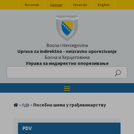
Bosanski
Српски
Hrvatski
English
Bosna i Hercegovina
Uprava za indirektno - neizravno oporezivanje
Босна и Херцеговина
Управа за индиректно опорезивање
Search
»
»
Посебна шема у грађевинарству
ПДВ
PDV