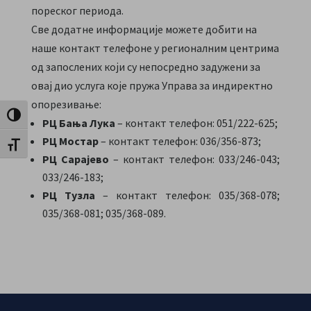
пореског периода.
Све додатне информације можете добити на
наше контакт телефоне у регионалним центрима
од запослених који су непосредно задужени за
овај дио услуга које пружа Управа за индиректно
опорезивање:
Toggle High Contrast
РЦ Бања Лука
– контакт телефон: 051/222-625;
РЦ Мостар
– контакт телефон: 036/356-873;
Toggle Font size
РЦ Сарајево
– контакт телефон: 033/246-043;
033/246-183;
РЦ Тузла
– контакт телефон: 035/368-078;
035/368-081; 035/368-089.