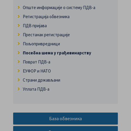
Опште информације о систему ПДВ-а
Регистрација обвезника
ПДВ пријава
Престанак регистрације
Пољопривредници
Посебна шема у грађевинарству
Поврат ПДВ-а
ЕУФОР и НАТО
Страни држављани
Уплата ПДВ-а
База обвезника