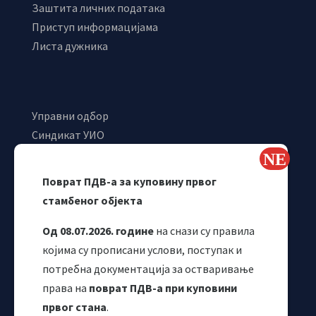
Заштита личних података
Приступ информацијама
Листа дужника
Управни одбор
Синдикат УИО
Самостални синдикат УИО
Webmail
Поврат ПДВ-а за куповину првог
Одјељење за макроекономску анализу
стамбеног објекта
Од 08.07.2026. године
на снази су правила
којима су прописани услови, поступак и
потребна документација за остваривање
права на
поврат ПДВ-а при куповини
првог стана
.