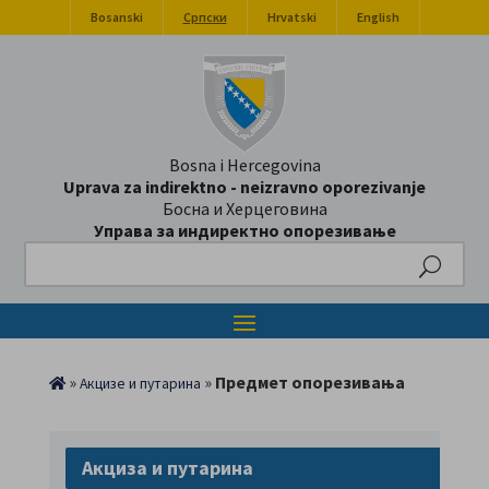
Bosanski
Српски
Hrvatski
English
Bosna i Hercegovina
Uprava za indirektno - neizravno oporezivanje
Босна и Херцеговина
Управа за индиректно опорезивање
Search
»
»
Предмет опорезивања
Акцизе и путарина
Акциза и путарина