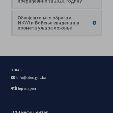
прерађевине за 2026. годину
Обавјештење о обрасцу
ИКУЛ и Вођење евиденција
промета уља за ложење
Email
info@uino.gov.ba
Портпарол
ПДВ инфо центар