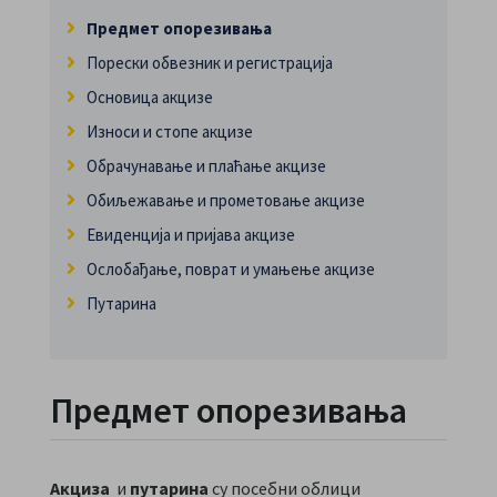
Предмет опорезивања
Порески обвезник и регистрација
Основица акцизе
Износи и стопе акцизе
Обрачунавање и плаћање акцизе
Обиљежавање и прометовање акцизе
Евиденција и пријава акцизе
Ослобађање, поврат и умањење акцизе
Путарина
Предмет опорезивања
Акциза
и
путарина
су посебни облици