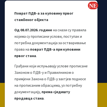
Самостални синдикат УИО
Webmail
Поврат ПДВ-а за куповину првог
Одјељење за макроекономску анализу
стамбеног објекта
Од 08.07.2026. године
на снази су правила
којима су прописани услови, поступак и
потребна документација за остваривање
права на
поврат ПДВ-а при куповини
првог стана
.
Грађани који испуњавају услове прописане
Корисни линкови
Законом о ПДВ-у и Правилником о
примјени Закона о ПДВ-у захтјев подносе
на прописаним обрасцима, уз потребну
Copyright ©2026 Uprava za indirektno / neizravno
документацију,
према сједишту
oporezivanje BiH
продавца стана
.