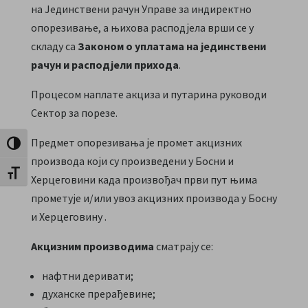
на Јединствени рачун Управе за индиректно
опорезивање, а њихова расподјела врши се у
складу са
Законом о уплатама на јединствени
рачун и расподјели прихода
.
Процесом наплате акциза и путарина руководи
Сектор за порезе.
Предмет опорезивања је промет акцизних
Toggle High Contrast
производа који су произведени у Босни и
Toggle Font size
Херцеговини када произвођач први пут њима
прометује и/или увоз акцизних производа у Босну
и Херцеговину .
Акцизним производима
сматрају се:
нафтни деривати;
духанске прерађевине;