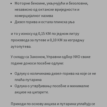
Моторне бензине, укључујући и безоловни,
независно од октанске вриједности и
комерцијалног назива
Дизел горива и остала плинска уља
и то у износу од 0,15 КМ по једном литру
производа за путеве и 0,10 КМ за изградњу
аутопутева.
У складу са Законом, Управни одбор УИО сваке
године доноси посебне одлуке:
Одлуку о количинама дизел-горива на које се не
плаћа путарина
Одлука о утврђивању посебне и минималне
акцизе на цигарете.
Приходи по основу акциза и путарина уплаћују се