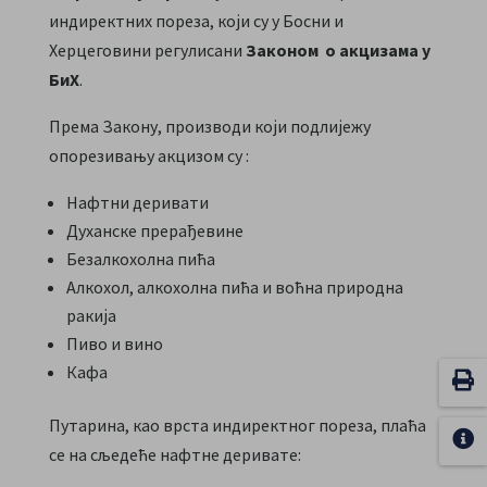
индиректних пореза, који су у Босни и
Херцеговини регулисани
Законом о акцизама у
БиХ
.
Према Закону, производи који подлијежу
опорезивању акцизом су :
Нафтни деривати
Духанске прерађевине
Безалкохолна пића
Алкохол, алкохолна пића и воћна природна
ракија
Пиво и вино
Кафа
Путарина, као врста индиректног пореза, плаћа
се на сљедеће нафтне деривате: