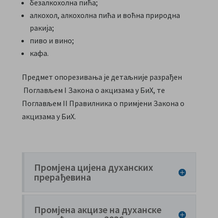
безалкохолна пића;
алкохол, алкохолна пића и воћна природна
ракија;
пиво и вино;
кафа.
Предмет опорезивања је детаљније разрађен
Поглављем I Закона о акцизама у БиХ, те
Поглављем II Правилника о примјени Закона о
акцизама у БиХ.
Промјена цијена духанских
прерађевина
Промјена акцизе на духанске