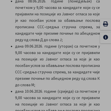
дана 08.06.2026. године (понедјељак) са
почетком у 9,00 часова за кандидате који су се
пријавили на позиције из Јавног огласа за које
је као посебан услов за обављање послова
прописана ССС-средња стручна спрема, за
кандидате чије презиме почиње по абецедном
реду од слова Д до слова Ј;
дана 09.06.2026. године (уторак) са почетком у
9,00 часова за кандидате који су се пријавили
на позиције из Јавног огласа за које је као
посебан услов за обављање послова прописана
ССС-средња стручна спрема, за кандидате чије
презиме почиње по абецедном реду од слова К
до слова М;
дана 10.06.2026. године (сриједа) са почетком у
9,00 часова за кандидате који су се пријавили
на позиције из Јавног огласа за које је као
посебан услов за обављање послова прописана