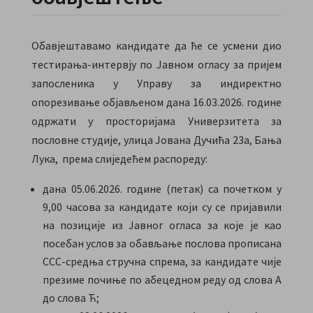
Обавјештавамо кандидате да ће се усмени дио
тестирања-интервју по Јавном огласу за пријем
запосленика у Управу за индиректно
опорезивање објављеном дана 16.03.2026. године
одржати у просторијама Универзитета за
пословне студије, улица Јована Дучића 23а, Бања
Лука, према слиједећем распореду:
дана 05.06.2026. године (петак) са почетком у
9,00 часова за кандидате који су се пријавили
на позиције из Јавног огласа за које је као
посебан услов за обављање послова прописана
ССС-средња стручна спрема, за кандидате чије
презиме почиње по абецедном реду од слова А
до слова Ћ;