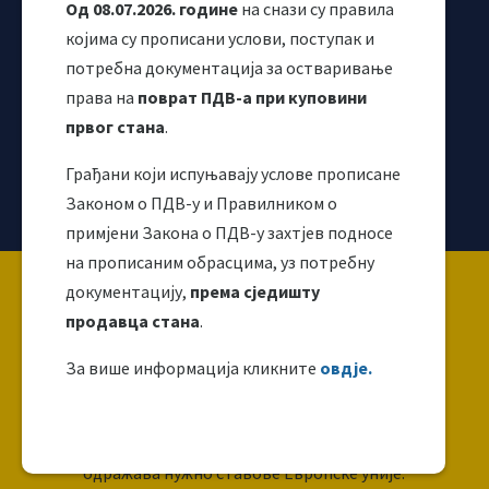
Од 08.07.2026. године
на снази су правила
којима су прописани услови, поступак и
потребна документација за остваривање
права на
поврат ПДВ-а при куповини
првог стана
.
Грађани који испуњавају услове прописане
Корисни линкови
Законом о ПДВ-у и Правилником о
примјени Закона о ПДВ-у захтјев подносе
на прописаним обрасцима, уз потребну
Copyright ©2026 Uprava za indirektno / neizravno
документацију,
према сједишту
oporezivanje BiH
продавца стана
.
За више информација кликните
овдје.
Ова веб страница направљена је и одржава се уз
финансијску подршку Европске уније. За њен
садржај искључиво је одговоран УИО и не
одражава нужно ставове Европске уније.