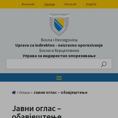
Bosanski
Српски
Hrvatski
English
Bosna i Hercegovina
Uprava za indirektno - neizravno oporezivanje
Босна и Херцеговина
Управа за индиректно опорезивање
Search
»
»
Јавни оглас – обавјештење
Огласи
Јавни оглас –
обавјештење