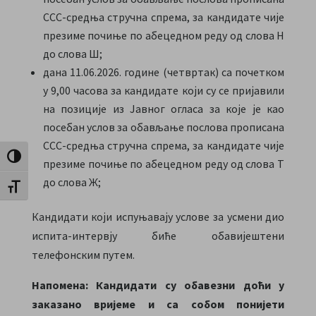
ССС-средња стручна спрема, за кандидате чије
презиме почиње по абецедном реду од слова Н
до слова Ш;
дана 11.06.2026. године (четвртак) са почетком
у 9,00 часова за кандидате који су се пријавили
на позиције из Јавног огласа за које је као
посебан услов за обављање послова прописана
ССС-средња стручна спрема, за кандидате чије
Toggle High Contrast
презиме почиње по абецедном реду од слова Т
до слова Ж;
Toggle Font size
Кандидати који испуњавају услове за усмени дио
испита-интервју биће обавијештени
телефонским путем.
Напомена: Кандидати су обавезни доћи у
заказано вријеме и са собом понијети