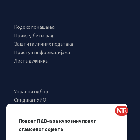
Кодекс понашања
Примједбе на рад
Заштита личних података
Приступ информацијама
Листа дужника
Управни одбор
Синдикат УИО
Самостални синдикат УИО
Webmail
Поврат ПДВ-а за куповину првог
Одјељење за макроекономску анализу
стамбеног објекта