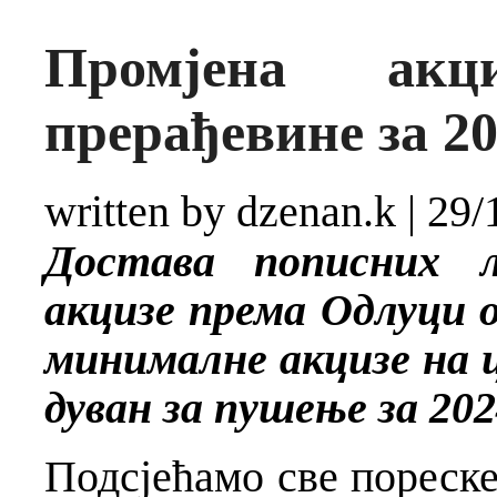
Промјена акц
прерађевине за 20
written by dzenan.k
|
29/
Достава пописних 
акцизе према Одлуци 
минималне акцизе на ц
дуван за пушење за 202
Подсјећамо све пореске