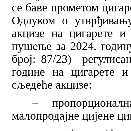
се баве прометом цигар
Одлуком о утврђивањ
акцизе на цигарете и
пушење за 2024. годин
број: 87/23) регулисан
године на цигарете 
сљедеће акцизе:
– пропорционална 
малопродајне цијене ци