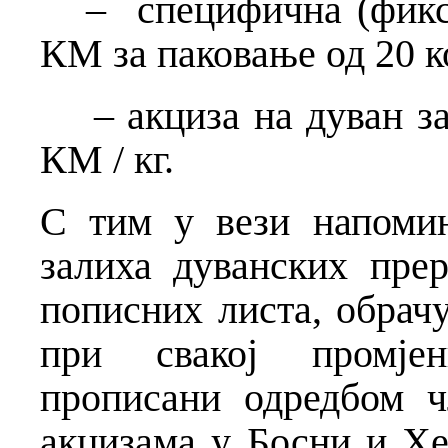
– специфична (фиксна
КМ за паковање од 20 к
– акциза на дуван за
КМ / кг.
С тим у вези напоми
залиха дуванских прер
пописних листа, обрач
при свакој промјен
прописани одредбом ч
акцизама у Босни и Хе