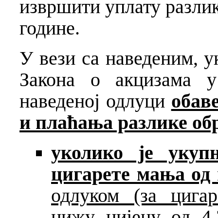
извршити уплату разлике
године.
У вези са наведеним, у
Закона о акцизама 
наведеној одлуци
обав
и плаћања разлике обр
уколико је укуп
цигарете мања о
одлуком (за цигар
нижу цијену од 4