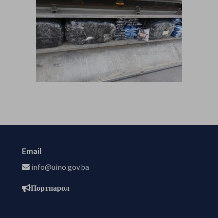
Email
info@uino.gov.ba
Портпарол