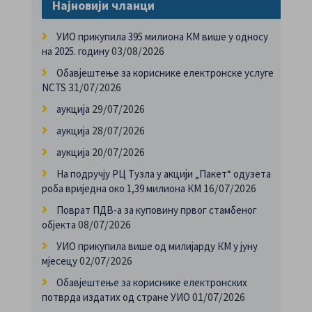
Најновији чланци
УИО прикупила 395 милиона КМ више у односу
03/08/2026
на 2025. годину
Обавјештење за кориснике електронске услуге
31/07/2026
NCTS
29/07/2026
аукција
28/07/2026
аукција
20/07/2026
аукција
На подручју РЦ Тузла у акцији „Пакет“ одузета
16/07/2026
роба вриједна око 1,39 милиона КМ
Поврат ПДВ-а за куповину првог стамбеног
08/07/2026
објекта
УИО прикупила више од милијарду КМ у јуну
02/07/2026
мјесецу
Обавјештење за кориснике електронских
01/07/2026
потврда издатих од стране УИО