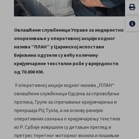
Овлаш
ћени службеници Управе за индиректно
опорезивање у оперативној акцији кодног
назива “ПЛАН” у Царинској испостави
Бијељина
одузели су већу количину
кријумчарене текстилне робе
у вриједности
од 70.000 КМ.
У оперативној акцији кодног назива „ПЛАН“
овлашћени службеници Одсјека за спровођење
прописа, Групе за спречавање кријумчарења и
прекршаја РЦ Тузла, а на основу ранијих
оперативних сазнања о кријумчарењу текстила
из Р. Србије извршили су детаљан преглед и
претрес теретног моторног возила и пошиљке