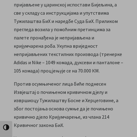
пријављене у царинској испостави Бијељина, а
све у складу са инструкцијама и упутствима
Тужилаштва БиХ и наредбе Суда БиХ. Приликом
прегледа возила у помоћним претинцима за
палете пронађена је непријављена и
кријумчарена роба. Укупна вриједност
непријављених текстилних производа (тренерке
Adidas и Nike – 1049 комада, дуксеви и панталоне –
105 комада) процјењује се на 70.000 КМ.
Против осумњиченог лица биће поднесен
Извјештај о почињеном кривичном дјелу и
извршиоцу Тужилаштву Босне и Херцеговине, а
због постојања основа сумње да је почињено
кривично дјело Кријумчарење, из члана 214
Кривичног закона БиХ.
Toggle High Contrast