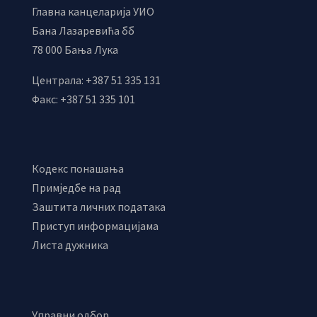
Главна канцеларија УИО
Бана Лазаревића бб
78 000 Бања Лука
Централа: +387 51 335 131
Факс: +387 51 335 101
Кодекс понашања
Примједбе на рад
Заштита личних података
Приступ информацијама
Листа дужника
Управни одбор