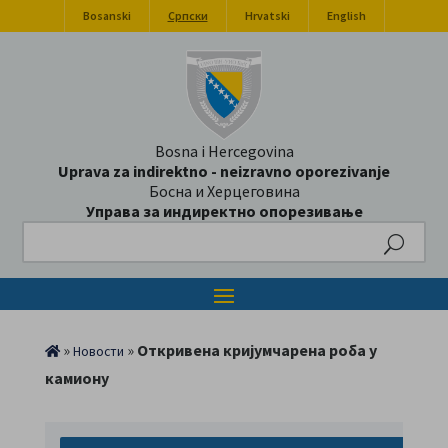
Bosanski
Српски
Hrvatski
English
Bosna i Hercegovina
Uprava za indirektno - neizravno oporezivanje
Босна и Херцеговина
Управа за индиректно опорезивање
Search
»
»
Откривена кријумчарена роба у
Новости
камиону