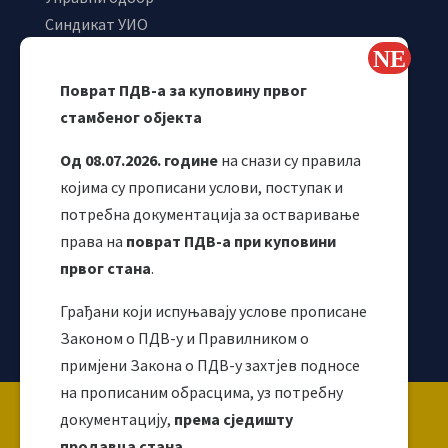
Синдикат УИО
Самостални синдикат УИО
Webmail
Поврат ПДВ-а за куповину првог
Одјељење за макроекономску анализу
стамбеног објекта
Од 08.07.2026. године
на снази су правила
којима су прописани услови, поступак и
потребна документација за остваривање
права на
поврат ПДВ-а при куповини
првог стана
.
Грађани који испуњавају услове прописане
Корисни линкови
Законом о ПДВ-у и Правилником о
примјени Закона о ПДВ-у захтјев подносе
на прописаним обрасцима, уз потребну
Copyright ©2026 Uprava za indirektno / neizravno
документацију,
према сједишту
oporezivanje BiH
продавца стана
.