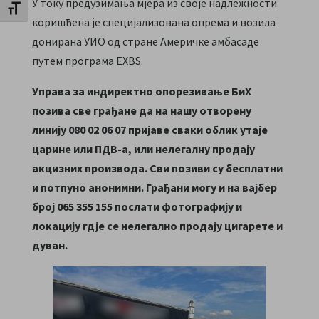
У току предузимања мјера из своје надлежности
Toggle Font size
коришћена је специјализована опрема и возила
донирана УИО од стране Америчке амбасаде
путем програма EXBS.
Управа за индиректно опорезивање БиХ
позива све грађане да на нашу отворену
линију 080 02 06 07 пријаве сваки облик утаје
царине или ПДВ-а, или нелегалну продају
акцизних производа. Сви позиви су бесплатни
и потпуно анонимни.
Грађани могу и на
вај
бер
број 065 355 155 послати фотографију и
локацију гдје се нелегално продају цигарете и
ду
в
ан.