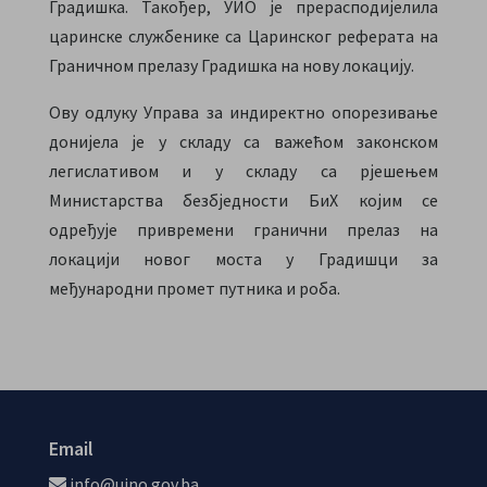
Градишка. Такођер, УИО је прерасподијелила
царинске службенике са Царинског реферата на
Граничном прелазу Градишка на нову локацију.
Ову одлуку Управа за индиректно опорезивање
донијела је у складу са важећом законском
легислативом и у складу са рјешењем
Министарства безбједности БиХ којим се
одређује привремени гранични прелаз на
локацији новог моста у Градишци за
међународни промет путника и роба.
Email
info@uino.gov.ba