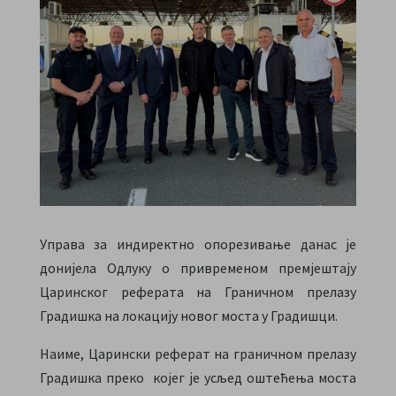
Управа за индиректно опорезивање данас је
донијела Одлуку о привременом премјештају
Царинског реферата на Граничном прелазу
Градишка на локацију новог моста у Градишци.
Наиме, Царински реферат на граничном прелазу
Градишка преко којег је усљед оштећења моста