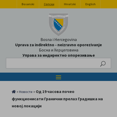
Bosanski
Српски
Hrvatski
English
Bosna i Hercegovina
Uprava za indirektno - neizravno oporezivanje
Босна и Херцеговина
Управа за индиректно опорезивање
Search
»
»
Од 19 часова почео
Новости
функционисати Гранични прелаз Градишка на
новој локацији