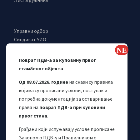
Листа дужника
Управни одбор
Синдикат УИО
Самостални синдикат УИО
Webmail
Поврат ПДВ-а за куповину првог
Одјељење за макроекономску анализу
стамбеног објекта
Од 08.07.2026. године
на снази су правила
којима су прописани услови, поступак и
потребна документација за остваривање
права на
поврат ПДВ-а при куповини
првог стана
.
Грађани који испуњавају услове прописане
Корисни линкови
Законом о ПДВ-у и Правилником о