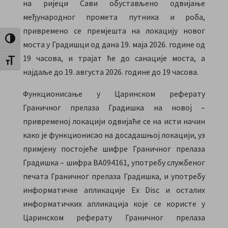
на ријеци Сави обустављено одвијање
међународног промета путника и роба,
привремено се премјешта на локацију новог
Toggle High Contrast
моста у Градишци од дана 19. маја 2026. године од
19 часова, и трајат ће до санације моста, а
Toggle Font size
најдаље до 19. августа 2026. године до 19 часова.
Функционисање у Царинском реферату
Граничног прелаза Градишка на новој –
привременој локацији одвијаће се на исти начин
како је функционисао на досадашњој локацији, уз
примјену постојеће шифре Граничног прелаза
Градишка – шифра BA094161, употребу службеног
печата Граничног прелаза Градишка, и употребу
информатичке апликације Ex Disc и осталих
информатичких апликација које се користе у
Царинском реферату Граничног прелаза