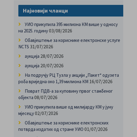
Најновији чланци
УИО прикупила 395 милиона КМ више у односу
03/08/2026
на 2025. годину
Обавјештење за кориснике електронске услуге
31/07/2026
NCTS
28/07/2026
аукција
20/07/2026
аукција
На подручју РЦ Тузла у акцији „Пакет“ одузета
16/07/2026
роба вриједна око 1,39 милиона КМ
Поврат ПДВ-а за куповину првог стамбеног
08/07/2026
објекта
УИО прикупила више од милијарду КМ у јуну
02/07/2026
мјесецу
Обавјештење за кориснике електронских
01/07/2026
потврда издатих од стране УИО