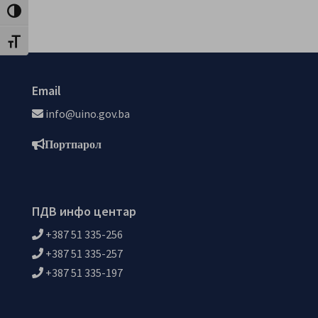
Toggle High Contrast
Toggle Font size
Email
info@uino.gov.ba
Портпарол
ПДВ инфо центар
+387 51 335-256
+387 51 335-257
+387 51 335-197