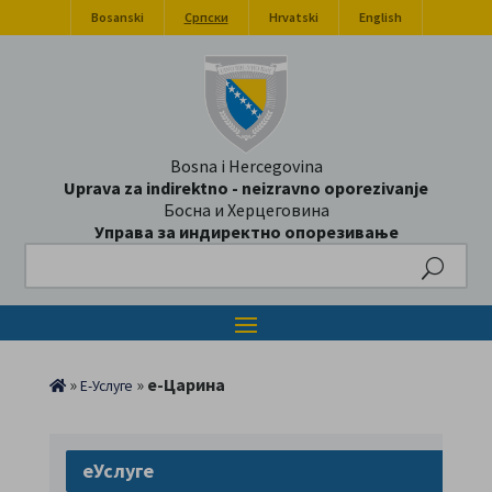
Bosanski
Српски
Hrvatski
English
Bosna i Hercegovina
Uprava za indirektno - neizravno oporezivanje
Босна и Херцеговина
Управа за индиректно опорезивање
Search
»
»
е-Царина
Е-Услуге
еУслуге