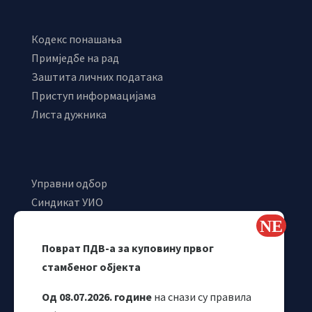
Кодекс понашања
Примједбе на рад
Заштита личних података
Приступ информацијама
Листа дужника
Управни одбор
Синдикат УИО
Самостални синдикат УИО
Webmail
Поврат ПДВ-а за куповину првог
Одјељење за макроекономску анализу
стамбеног објекта
Од 08.07.2026. године
на снази су правила