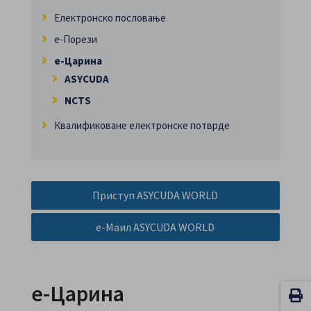
Електронско пословање
е-Порези
е-Царина
ASYCUDA
NCTS
Квалификоване електронске потврде
Приступ ASYCUDA WORLD
е-Маил ASYCUDA WORLD
е-Царина