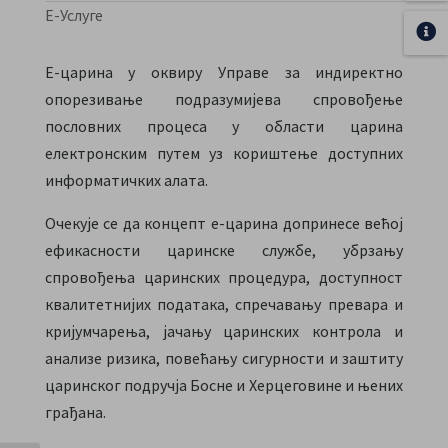
Е-Услуге
Е-царина у оквиру Управе за индиректно
опорезивање подразумијева спровођење
пословних процеса у области царина
електронским путем уз кориштење доступних
информатичких алата.
Очекује се да концепт е-царина допринесе већој
ефикасности царинске службе, убрзању
спровођења царинских процедура, доступност
квалитетнијих података, спречавању превара и
кријумчарења, јачању царинских контрола и
анализе ризика, повећању сигурности и заштиту
царинског подручја Босне и Херцеговине и њених
грађана.