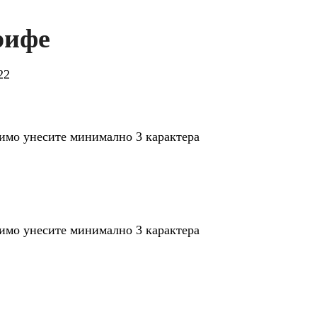
рифе
22
мо унесите минимално 3 карактера
мо унесите минимално 3 карактера