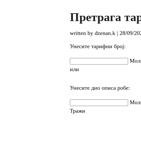
Претрага та
written by dzenan.k
|
28/09/20
Унесите тарифни број:
Моли
или
Унесите дио описа робе:
Моли
Тражи