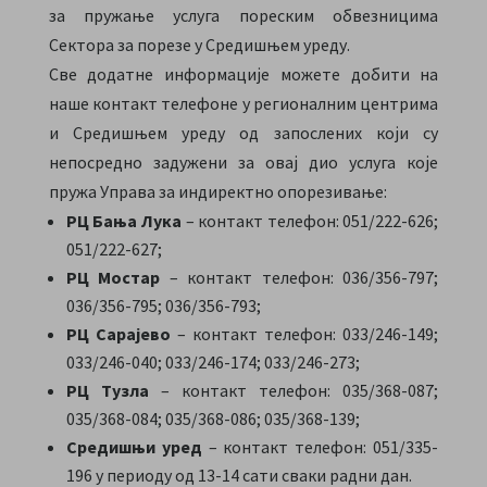
за пружање услуга пореским обвезницима
Сектора за порезе у Средишњем уреду.
Све додатне информације можете добити на
наше контакт телефоне у регионалним центрима
и Средишњем уреду од запослених који су
непосредно задужени за овај дио услуга које
пружа Управа за индиректно опорезивање:
РЦ Бања Лука
– контакт телефон: 051/222-626;
051/222-627;
РЦ Мостар
– контакт телефон: 036/356-797;
036/356-795; 036/356-793;
РЦ Сарајево
– контакт телефон: 033/246-149;
033/246-040; 033/246-174; 033/246-273;
РЦ Тузла
– контакт телефон: 035/368-087;
035/368-084; 035/368-086; 035/368-139;
Средишњи уред
– контакт телефон: 051/335-
196 у периоду од 13-14 сати сваки радни дан.