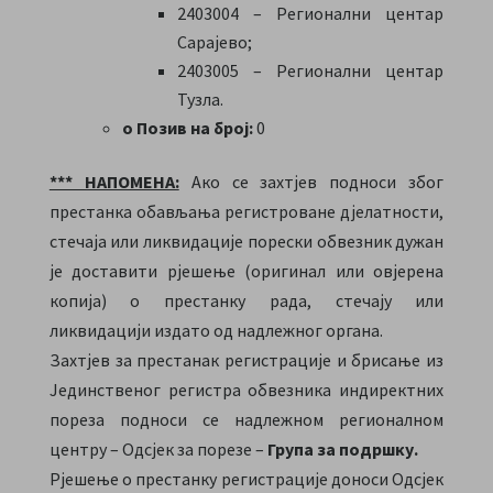
2403004 – Регионални центар
Сарајево;
2403005 – Регионални центар
Тузла.
o Позив на број:
0
*** НАПОМЕНА:
Ако се захтјев подноси због
престанка обављања регистроване дјелатности,
стечаја или ликвидације порески обвезник дужан
је доставити рјешење (оригинал или овјерена
копија) о престанку рада, стечају или
ликвидацији издато од надлежног органа.
Захтјев за престанак регистрације и брисање из
Јединственог регистра обвезника индиректних
пореза подноси се надлежном регионалном
центру – Одсјек за порезе –
Група за подршку.
Рјешење о престанку регистрације доноси Одсјек