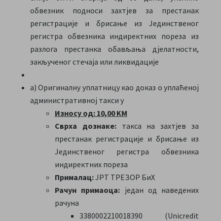
обвезник подноси захтјев за престанак
регистрације и брисање из Јединственог
регистра обвезника индиректних пореза из
разлога престанка обављања дјелатности,
закљученог стечаја или ликвидације
a) Оригиналну уплатницу као доказ о уплаћеној
административној такси у
Износу од: 10,00 KM
Сврха дознаке:
такса на захтјев за
престанак регистрације и брисање из
Јединственог регистра обвезника
индиректних пореза
Прималац:
ЈРТ ТРЕЗОР БиХ
Рачун примаоца:
један од наведених
рачуна
3380002210018390 (Unicredit