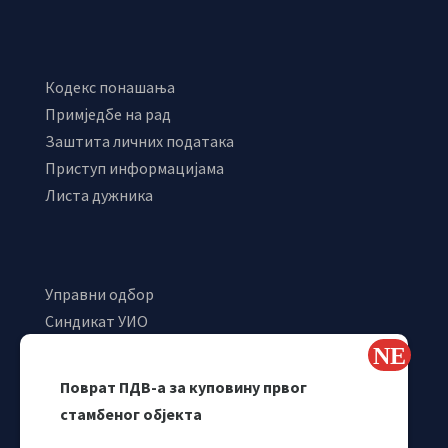
Кодекс понашања
Примједбе на рад
Заштита личних података
Приступ информацијама
Листа дужника
Управни одбор
Синдикат УИО
Самостални синдикат УИО
Webmail
Поврат ПДВ-а за куповину првог
Одјељење за макроекономску анализу
стамбеног објекта