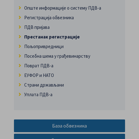
Опште информације о систему ПДВ-а
Регистрација обвезника
ПДВ пријава
Престанак регистрације
Пољопривредници
Посебна шема у грађевинарству
Поврат ПДВ-а
ЕУФОР и НАТО
Страни држављани
Уплата ПДВ-а
База обвезника