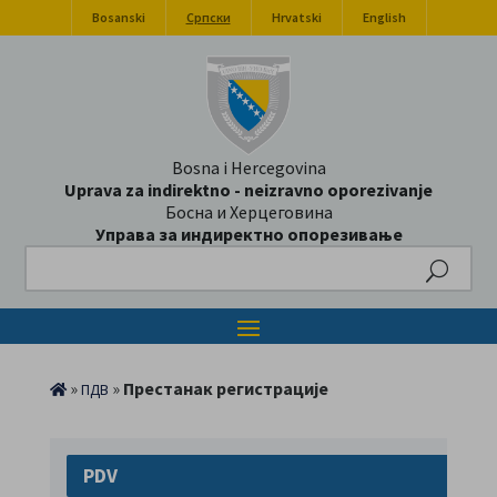
Bosanski
Српски
Hrvatski
English
Bosna i Hercegovina
Uprava za indirektno - neizravno oporezivanje
Босна и Херцеговина
Управа за индиректно опорезивање
Search
»
»
Престанак регистрације
ПДВ
PDV