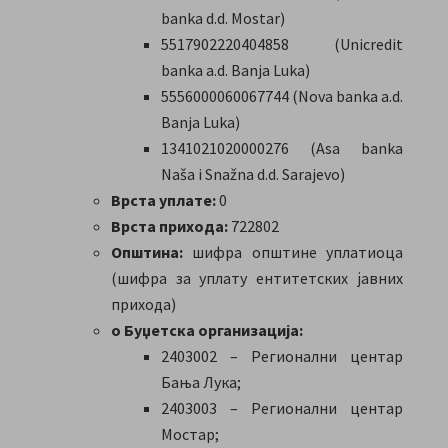
banka d.d. Mostar)
5517902220404858 (Unicredit
banka a.d. Banja Luka)
5556000060067744 (Nova banka a.d.
Banja Luka)
1341021020000276 (Asa banka
Naša i Snažna d.d. Sarajevo)
Врста уплате:
0
Врста прихода:
722802
Општина:
шифра општине уплатиоца
(шифра за уплату ентитетских јавних
прихода)
o Буџетска организација:
2403002 – Регионални центар
Бања Лука;
2403003 – Регионални центар
Мостар;