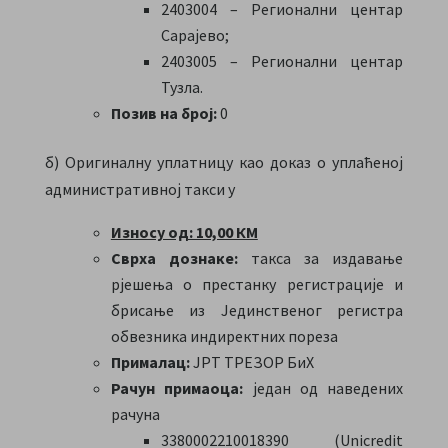
2403004 – Регионални центар
Сарајево;
2403005 – Регионални центар
Тузла.
Позив на број:
0
б) Оригиналну уплатницу као доказ о уплаћеној
административној такси у
Износу од: 10,00 КМ
Сврха дознаке:
такса за издавање
рјешења о престанку регистрације и
брисање из Јединственог регистра
обвезника индиректних пореза
Прималац:
ЈРТ ТРЕЗОР БиХ
Рачун примаоца:
један од наведених
рачуна
3380002210018390 (Unicredit