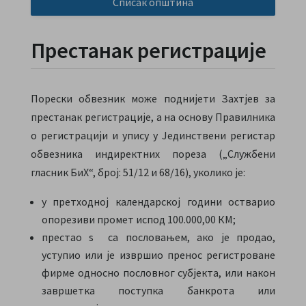
Списак општина
Престанак регистрације
Порески обвезник може поднијети Захтјев за
престанак регистрације, а на основу Правилника
о регистрацији и упису у Јединствени регистар
обвезника индиректних пореза („Службени
гласник БиХ“, број: 51/12 и 68/16), уколико је:
у претходној календарској години остварио
опорезиви промет испод 100.000,00 КМ;
престао s са пословањем, ако је продао,
уступио или је извршио пренос регистроване
фирме односно пословног субјекта, или након
завршетка поступка банкрота или