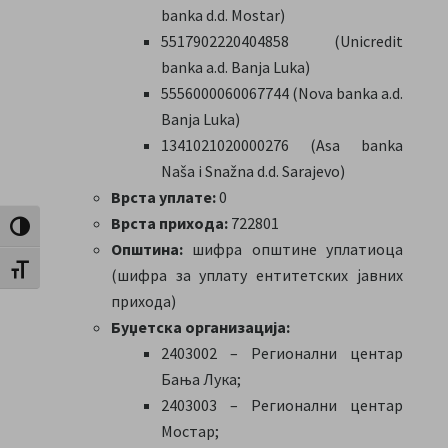
banka d.d. Mostar)
5517902220404858 (Unicredit
banka a.d. Banja Luka)
5556000060067744 (Nova banka a.d.
Banja Luka)
1341021020000276 (Asa banka
Naša i Snažna d.d. Sarajevo)
Врста уплате:
0
Врста прихода:
722801
Toggle High Contrast
Општина:
шифра општине уплатиоца
Toggle Font size
(шифра за уплату ентитетских јавних
прихода)
Буџетска организација:
2403002 – Регионални центар
Бања Лука;
2403003 – Регионални центар
Мостар;