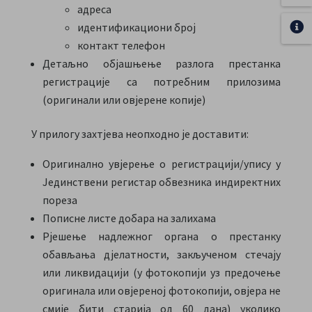
адреса
идентификациони број
контакт телефон
Детаљно објашњење разлога престанка
регистрације са потребним прилозима
(оригинали или овјерене копије)
У прилогу захтјева неопходно је доставити:
Оригинално увјерење о регистрацији/упису у
Јединствени регистар обвезника индиректних
пореза
Пописне листе добара на залихама
Рјешење надлежног органа о престанку
обављања дјелатности, закљученом стечају
или ликвидацији (у фотокопији уз предочење
оригинала или овјереној фотокопији, овјера не
смије бити старија од 60 дана) уколико