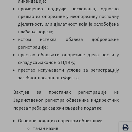
ликвидације;
промијенио подручје пословања, односно
прешао из опорезиве у неопорезиву пословну
дјелатност, или дјелатност која је ослобођена
плаћања пореза;
истом истекла обавеза добровољне
регистрације;
престао обављати опорезиве дјелатности у
складу са Законом о ПДВ-у;
престао испуњавати услове за регистрацију
засебног пословног субјекта.
Захтјев за престанак регистрације из
Јединственог регистра обвезника индиректних
пореза треба да садржи сљедеће податке:
Основни подаци о пореском обвезнику:
тачан назив