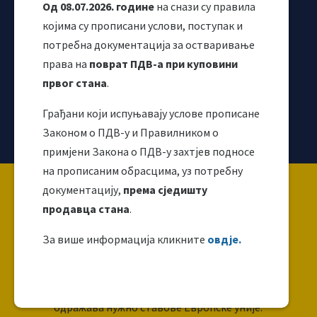
Од 08.07.2026. године
на снази су правила
којима су прописани услови, поступак и
потребна документација за остваривање
права на
поврат ПДВ-а при куповини
првог стана
.
Грађани који испуњавају услове прописане
Корисни линкови
Законом о ПДВ-у и Правилником о
примјени Закона о ПДВ-у захтјев подносе
на прописаним обрасцима, уз потребну
Copyright ©2026 Uprava za indirektno / neizravno
документацију,
према сједишту
oporezivanje BiH
продавца стана
.
За више информација кликните
овдје.
Ова веб страница направљена је и одржава се уз
финансијску подршку Европске уније. За њен
садржај искључиво је одговоран УИО и не
одражава нужно ставове Европске уније.