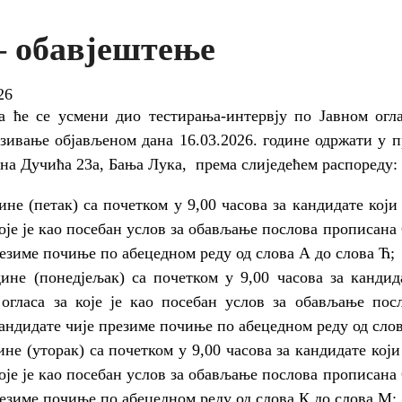
– обавјештење
26
а ће се усмени дио тестирања-интервју по Јавном огла
зивање објављеном дана 16.03.2026. године одржати у п
ана Дучића 23а, Бања Лука, према слиједећем распореду:
дине (петак) са почетком у 9,00 часова за кандидате који
 које је као посебан услов за обављање послова прописан
резиме почиње по абецедном реду од слова А до слова Ћ;
дине (понедјељак) са почетком у 9,00 часова за кандид
 огласа за које је као посебан услов за обављање по
кандидате чије презиме почиње по абецедном реду од слов
ине (уторак) са почетком у 9,00 часова за кандидате кој
 које је као посебан услов за обављање послова прописан
резиме почиње по абецедном реду од слова К до слова М;