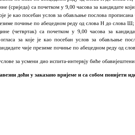
ине (сриједа) са почетком у 9,00 часова за кандидате кој
 које је као посебан услов за обављање послова прописан
резиме почиње по абецедном реду од слова Н до слова Ш;
одине (четвртак) са почетком у 9,00 часова за кандид
 огласа за које је као посебан услов за обављање по
кандидате чије презиме почиње по абецедном реду од слов
услове за усмени дио испита-интервју биће обавијештен
авезни доћи у заказано вријеме и са собом понијети и