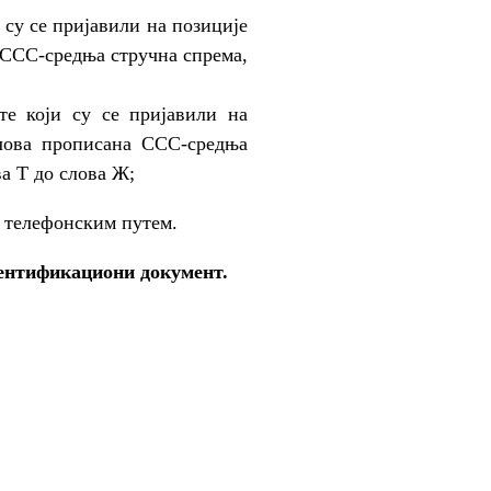
и су се пријавили на позиције
а ССС-средња стручна спрема,
ате који су се пријавили на
слова прописана ССС-средња
а Т до слова Ж;
и телефонским путем.
дентификациони документ.