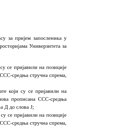
су за пријем запосленика у
росторијама Универзитета за
 су се пријавили на позиције
а ССС-средња стручна спрема,
ате који су се пријавили на
слова прописана ССС-средња
а Д до слова Ј;
и су се пријавили на позиције
а ССС-средња стручна спрема,