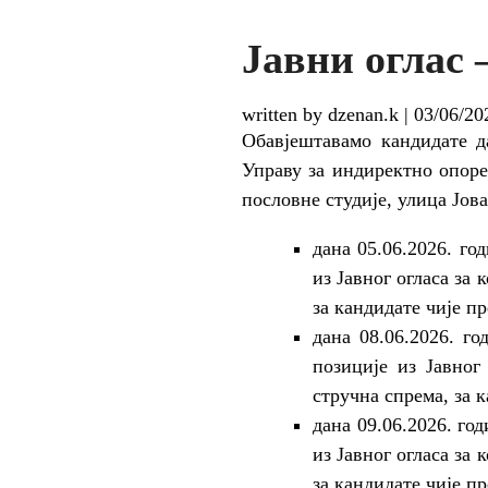
Јавни оглас 
written by dzenan.k
|
03/06/20
Обавјештавамо кандидате д
Управу за индиректно опоре
пословне студије, улица Јов
дана 05.06.2026. го
из Јавног огласа за
за кандидате чије п
дана 08.06.2026. го
позиције из Јавног
стручна спрема, за 
дана 09.06.2026. год
из Јавног огласа за
за кандидате чије п