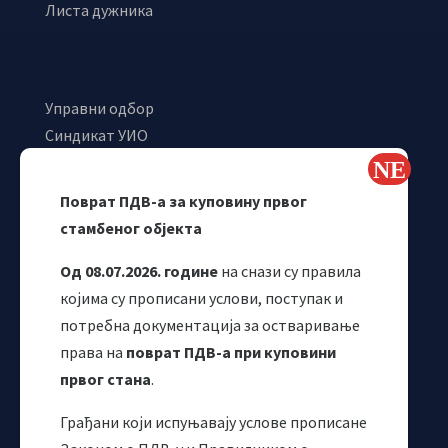
Листа дужника
Управни одбор
Синдикат УИО
Самостални синдикат УИО
Webmail
Поврат ПДВ-а за куповину првог
Одјељење за макроекономску анализу
стамбеног објекта
Од 08.07.2026. године
на снази су правила
којима су прописани услови, поступак и
потребна документација за остваривање
права на
поврат ПДВ-а при куповини
првог стана
.
Грађани који испуњавају услове прописане
Корисни линкови