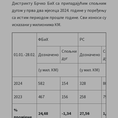
Дистрикту Брчко БиХ са припадајућим спољним
дугом у прва два мјесеца 2024. године у поређењу
са истим периодом прошле године. Сви износи су
исказани у милионима КМ.
ФБиХ
РС
Спољни
Спољни
01.01.-28.02.
Дозначено
Дозначено
дуг
дуг
(у мил. КМ)
(у мил. КМ)
2024
582
154
328
80
2023
467
156
258
79
%
24,68
-1,34
27,56
1,20
промјене