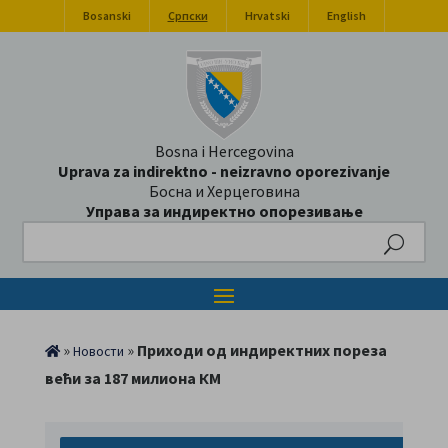
Bosanski
Српски
Hrvatski
English
Bosna i Hercegovina
Uprava za indirektno - neizravno oporezivanje
Босна и Херцеговина
Управа за индиректно опорезивање
Search
»
»
Приходи од индиректних пореза
Новости
већи за 187 милиона КМ