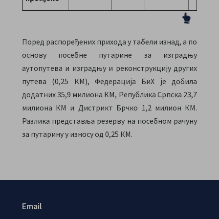
Поред распоређених прихода у табели изнад, а по
основу посебне путарине за изградњу
аутопутева и изградњу и реконструкцију других
путева (0,25 КМ), Федерација БиХ је добила
додатних 35,9 милиона КМ, Република Српска 23,7
милиона КМ и Дистрикт Брчко 1,2 милион КМ.
Разлика представља резерву на посебном рачуну
за путарину у износу од 0,25 КМ.
Email