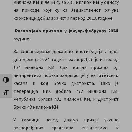
милиона КМ и већи су за 231 милион КМ у односу
на приходе које су са Јединственог рачуна
корисници добили за исти период 2023. године.
Расподјела прихода у јануар-фебруару 2024.
године
За финансирање државних институција у прва
два мјесеца 2024. године распоређен је износ од
167 милиона КМ. Сав вишак прихода од
индиректних пореза завршио је у ентитетским
Toggle High Contrast
касама и код Брчко дистрикта. Тако је
Федерација БиХ добила 772 милиона КМ,
Toggle Font size
Република Српска 431 милиона КМ, и Дистрикт
Брчко 43 милиона КМ.
У таблици испод дајемо приказ укупно
распоређених средстава ентитетима и