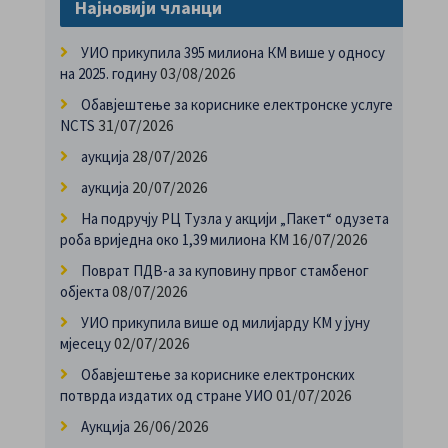
Најновији чланци
УИО прикупила 395 милиона КМ више у односу
03/08/2026
на 2025. годину
Обавјештење за кориснике електронске услуге
31/07/2026
NCTS
28/07/2026
аукција
20/07/2026
аукција
На подручју РЦ Тузла у акцији „Пакет“ одузета
16/07/2026
роба вриједна око 1,39 милиона КМ
Поврат ПДВ-а за куповину првог стамбеног
08/07/2026
објекта
УИО прикупила више од милијарду КМ у јуну
02/07/2026
мјесецу
Обавјештење за кориснике електронских
01/07/2026
потврда издатих од стране УИО
26/06/2026
Аукција