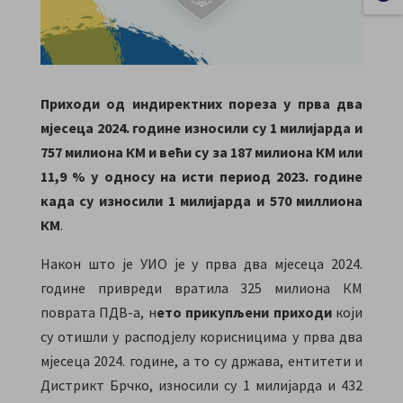
Приходи од индиректних пореза у прва два
мјесеца 2024. године износили су 1 милијарда и
757 милиона КМ и већи су за 187 милиона КМ или
11,9 % у односу на исти период 2023. године
када су износили 1 милијарда и 570 миллиона
КМ
.
Након што је УИО је у прва два мјесеца 2024.
године привреди вратила 325 милиона КМ
поврата ПДВ-а, н
ето прикупљени приходи
који
су отишли у расподјелу корисницима у прва два
мјесеца 2024. године, а то су држава, ентитети и
Дистрикт Брчко, износили су 1 милијарда и 432