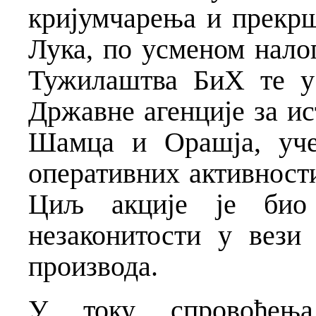
кријумчарења и прекр
Лука, по усменом нало
Тужилаштва БиХ те у
Државне агенције за ис
Шамца и Орашја, уче
оперативних активност
Циљ акције је био 
незаконитости у вези
производа.
У току спровођења