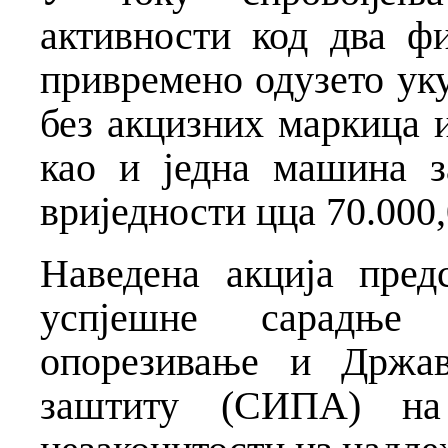
активности код два ф
привремено одузето уку
без акцизних маркица и
као и једна машина з
вриједности цца 70.000
Наведена акција пред
успјешне сарадње
опорезивање и Држав
заштиту (СИПА) на