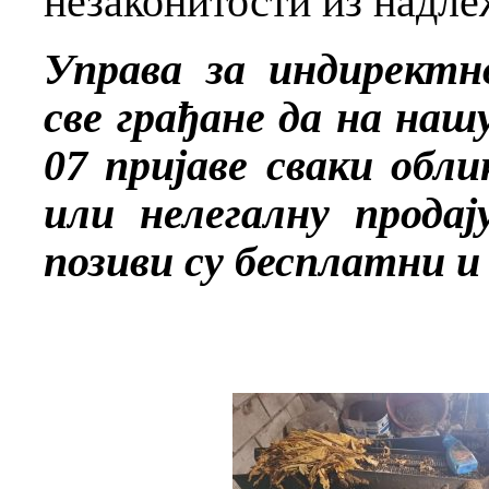
незаконитости из надле
Управа за индиректн
све грађане да на наш
07 пријаве сваки обл
или нелегалну продај
позиви су бесплатни 