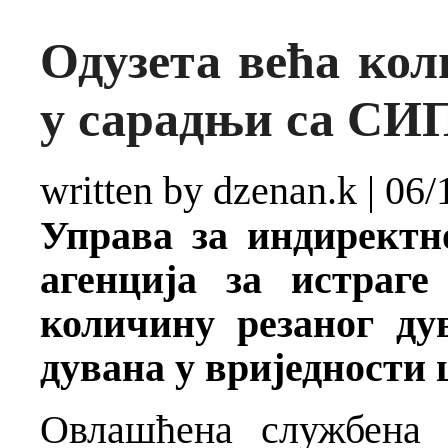
Одузета већа кол
у сарадњи са СИ
written by dzenan.k
|
06/
Управа за индиректн
агенција за истраге
количину резаног ду
дувана у вриједности 
Овлашћена службена 