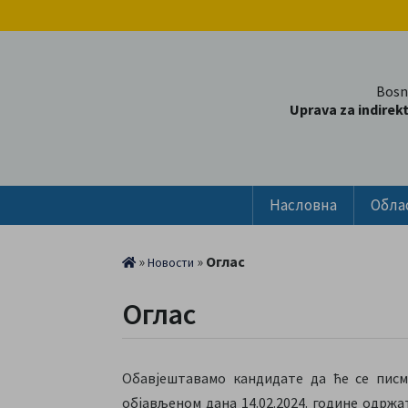
Bosn
Uprava za indirek
Насловна
Обла
»
»
Оглас
Новости
Оглас
Обавјештавамо кандидате да ће се писм
објављеном дана 14.02.2024. године одрж