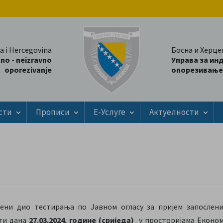
a i Hercegovina
Босна и Херце
tno - neizravno
Управа за ин
oporezivanje
опорезивање
сти
Прописи
Е-Услуге
Актуелности
ени дио тестирања по Јавном огласу за пријем запослен
ати дана
27.03.2024. године (сриједа)
у просторијама Економс