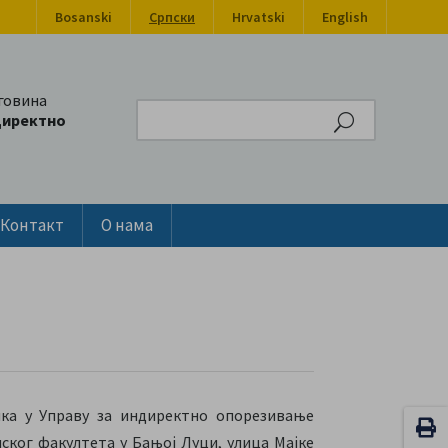
Bosanski
Српски
Hrvatski
English
говина
Search
директно
Контакт
О нама
ика у Управу за индиректно опорезивање
ког факултета у Бањој Луци, улица Мајке