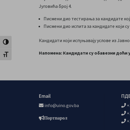
Југовића број 4.
Писмени дио тестирања за кандидате који 
Писмени дио испита за кандидате који су п
Кандидати који испуњавају услове из Јавн
Toggle High Contrast
Напомена:
Кандидати су обавезни доћи у
Toggle Font size
Email
ПДВ
info@uino.gov.ba
+
+
Портпарол
+