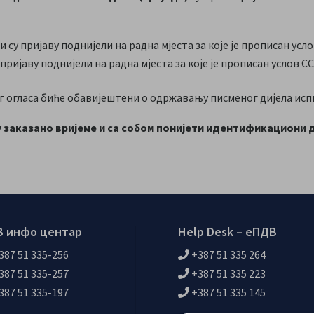
су пријаву поднијели на радна мјеста за које је прописан услов
ријаву поднијели на радна мјеста за које је прописан услов СС
ог огласа биће обавијештени о одржавању писменог дијела ис
 заказано вријеме и са собом понијети идентификациони 
 инфо центар
Help Desk – еПДВ
387 51 335-256
+387 51 335 264
387 51 335-257
+387 51 335 223
387 51 335-197
+387 51 335 145