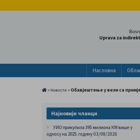
Bosn
Uprava za indirek
Насловна
Обла
»
»
Обавјештење у вези са примј
Новости
Најновији чланци
УИО прикупила 395 милиона КМ више у
03/08/2026
односу на 2025. годину