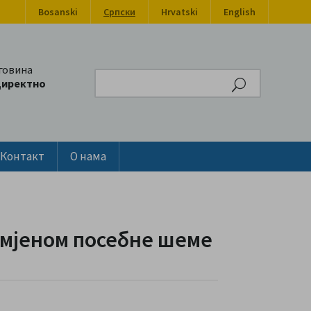
Bosanski
Српски
Hrvatski
English
говина
Search
директно
Контакт
О нама
имјеном посебне шеме