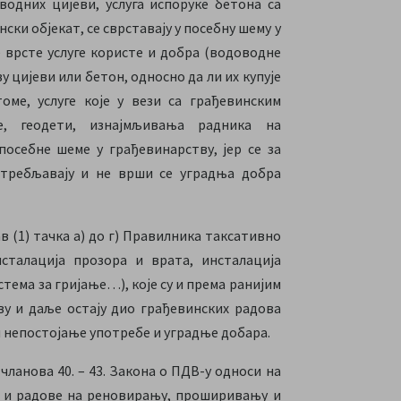
оводних цијеви, услуга испоруке бетона са
ки објекат, се сврставају у посебну шему у
 врсте услуге користе и добра (водоводне
ву цијеви или бетон, односно да ли их купује
оме, услуге које у вези са грађевинским
те, геодети, изнајмљивања радника на
посебне шеме у грађевинарству, јер се за
отребљавају и не врши се уградња добра
тав (1) тачка а) до г) Правилника таксативно
нсталација прозора и врата, инсталација
тема за гријање…), које су и према ранијим
у и даље остају дио грађевинских радова
и непостојање употребе и уградње добара.
ланова 40. – 43. Закона о ПДВ-у односи на
о и радове на реновирању, проширивању и