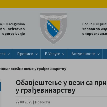
a i Hercegovina
Босна и Херце
tno - neizravno
Управа за ин
oporezivanje
опорезивање
сти
Прописи
Е-Услуге
Актуелности
еном посебне шеме у грађевинарству
Обавјештење у вези са пр
у грађевинарству
22.08.2025
|
Новости