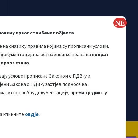
повину првог стамбеног објекта
е
на снази су правила којима су прописани услови,
 документација за остваривање права на
поврат
 првог стана
.
вају услове прописане Законом о ПДВ-у и
Корисни линкови
ени Закона о ПДВ-у захтјев подносе на
а, уз потребну документацију,
према сједишту
а кликните
овдје.
 направљена је и одржава се уз финансијску
ије. За њен садржај искључиво је одговоран