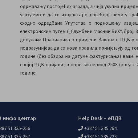
одржавању постојећих зграда, а чија укупна вриједн
указујемо и да се извјештај о посебној шеми у г
сходно одредбама Упутства о подношењу извјеш
електронским путем („Службени гласник БиХ“, број: 8
допунама Правилника о примјени Закона о ПДВ-у поч
подразумијева да се нова правила примјењују од тог д
године (без обзира на датуме фактурисања) важе н
својој ПДВ пријави за порески период 2508 (август 20
године.
 инфо центар
Help Desk – еПДВ
387 51 335-256
+387 51 335 264
387 51 335-257
+387 51 335 223