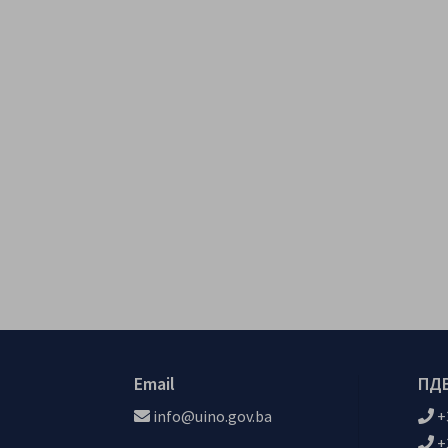
Email
ПДВ
info@uino.gov.ba
+
+