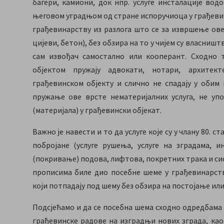
багери, камиони, док нпр. услуге инсталације вод
његовом уградњом од стране испоручиоца у грађевинс
грађевинарству из разлога што се за извршење ове
цијеви, бетон), без обзира на то у чијем су власништ
сам извођач самостално или кооперант. Сходно т
објектом пружају адвокати, нотари, архитек
грађевинском објекту и слично не спадају у обим 
пружање ове врсте нематеријалних услуга, не уп
(материјала) у грађевински објекат.
Важно је навести и то да услуге које су у члану 80. с
побројане (услуге рушења, услуге на зградама, и
(покривање) подова, лифтова, покретних трака и сис
прописима биле дио посебне шеме у грађевинарств
који потпадају под шему без обзира на постојање ил
Подсјећамо и да се посебна шема сходно одредбама ч
грађевинске радове на изградњи нових зграда, ка