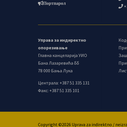
Портпарол
+
Управа за индиректно
Код
опорезивање
При
Главна канцеларија УИО
Заш
Бана Лазаревића бб
При
78 000 Бања Лука
Лис
Централа: +387 51 335 131
Факс: +387 51 335 101
Copyright ©2026 Uprava za indirektno / neizr