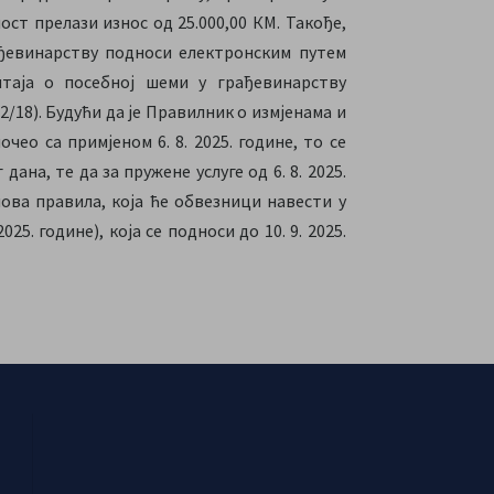
ост прелази износ од 25.000,00 КМ. Такође,
рађевинарству подноси електронским путем
таја о посебној шеми у грађевинарству
2/18). Будући да је Правилник о измјенама и
ео са примјеном 6. 8. 2025. године, то се
ана, те да за пружене услуге од 6. 8. 2025.
ова правила, која ће обвезници навести у
25. године), која се подноси до 10. 9. 2025.