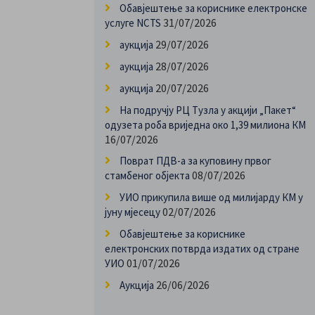
Обавјештење за кориснике електронске
31/07/2026
услуге NCTS
29/07/2026
аукција
28/07/2026
аукција
20/07/2026
аукција
На подручју РЦ Тузла у акцији „Пакет“
одузета роба вриједна око 1,39 милиона КМ
16/07/2026
Поврат ПДВ-а за куповину првог
08/07/2026
стамбеног објекта
УИО прикупила више од милијарду КМ у
02/07/2026
јуну мјесецу
Обавјештење за кориснике
електронских потврда издатих од стране
01/07/2026
УИО
26/06/2026
Аукција