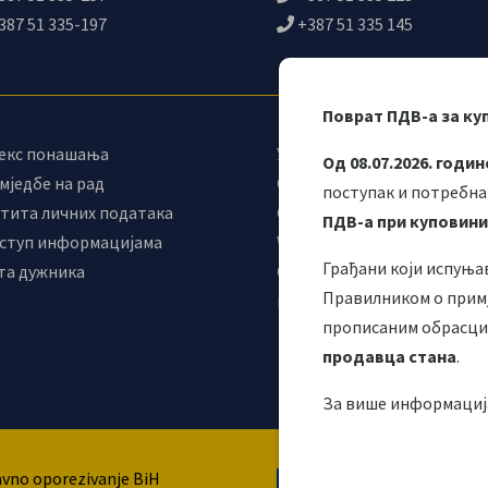
387 51 335-197
+387 51 335 145
Поврат ПДВ-а за ку
екс понашања
Управни одбор
Од 08.07.2026. годин
мједбе на рад
Синдикат УИО
поступак и потребна
тита личних података
Самостални синдикат УИО
ПДВ-а при куповини
ступ информацијама
Webmail
Грађани који испуња
та дужника
Одјељење за
Правилником о примј
макроекономску анализу
прописаним обрасцим
продавца стана
.
За више информациј
Ова веб страница
avno oporezivanje BiH
подршку Европске ун