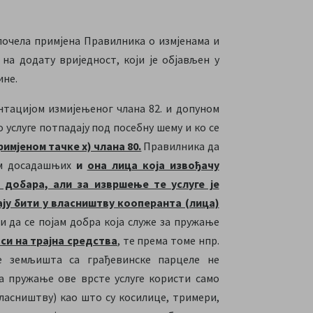
, почела примјена Правилника о измјенама и
на додату вриједност, који је објављен у
ине.
нтацијом измијењеног члана 82. и допуном
о услуге потпадају под посебну шему и ко се
примјеном тачке х) члана 80.
Правилника да
им досадашњих
и
она лица која извођачу
 добара, али за извршење те услуге је
ју бити у власништву кооперанта (лица)
 да се појам добра која служе за пружање
си на
трајна средства
, те према томе нпр.
е земљишта са грађевинске парцеле не
за пружање ове врсте услуге користи само
власништву) као што су косилице, тримери,