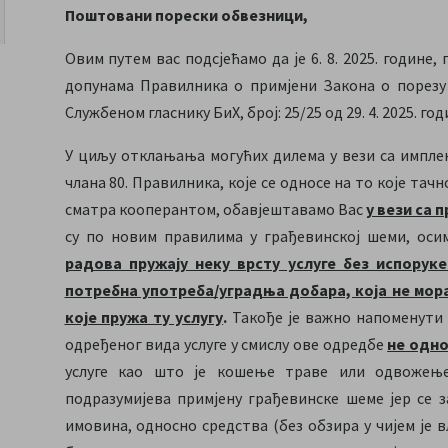
Поштовани порески обвезници,
Овим путем вас подсјећамо да је 6. 8. 2025. године
допунама Правилника о примјени Закона о порезу 
Службеном гласнику БиХ, број: 25/25 од 29. 4. 2025. год
У циљу отклањања могућих дилема у вези са импле
члана 80. Правилника, које се односе на то које тачн
сматра кооперантом, обавјештавамо Вас
у вези са 
су по новим правилима у грађевинској шеми, ос
радова пружају неку врсту услуге без испоруке
потребна употреба/уградња добара, која не мора
које пружа ту услугу
.
Такође је важно напоменути и
одређеног вида услуге у смислу ове одредбе
не одно
услуге као што је кошење траве или одвожењ
подразумијева примјену грађевинске шеме јер се 
имовина, односно средства (без обзира у чијем је 