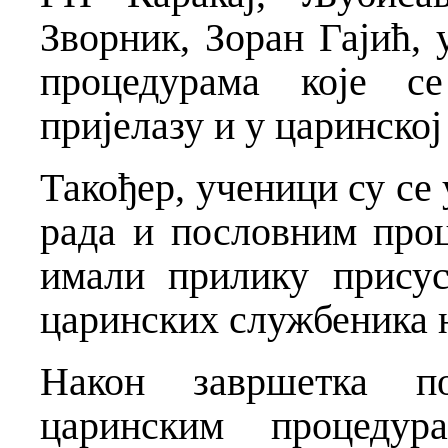
Зворник, Зоран Гајић,
процедурама које с
пријелазу и у царинској
Такођер, ученици су се
рада и пословним про
имали прилику присус
царинских службеника 
Након завршетка п
царинским процеду