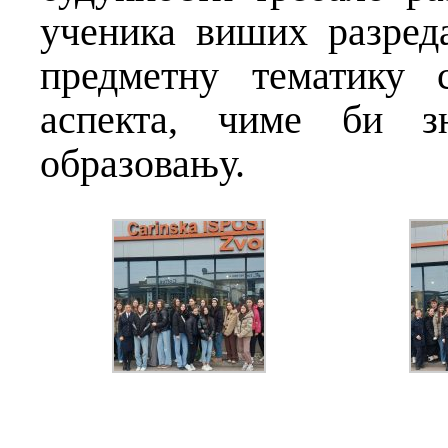
ученика виших разред
предметну тематику 
аспекта, чиме би зн
образовању.