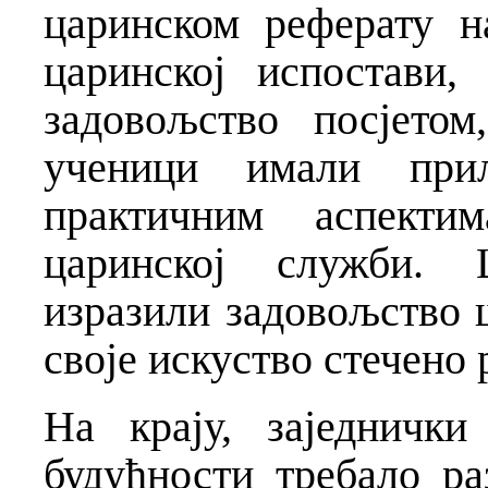
царинском реферату н
царинској испостави,
задовољство посјето
ученици имали при
практичним аспекти
царинској служби. 
изразили задовољство 
своје искуство стечено
На крају, заједничк
будућности требало ра