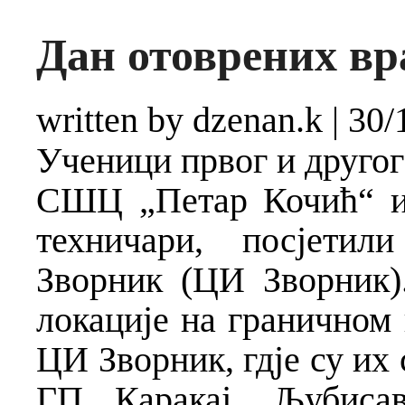
Дан отоврених вр
written by dzenan.k
|
30/
Ученици првог и другог
СШЦ „Петар Кочић“ из
техничари, посјетил
Зворник (ЦИ Зворник)
локације на граничном 
ЦИ Зворник, гдје су их 
ГП Каракај, Љубис