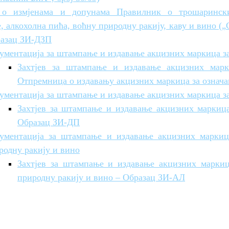
 о измјенама и допунама Правилник о трошаринск
, алкохолна пића, воћну природну ракију, каву и вино (
разац ЗИ-ДЗП
ументација за штампање и издавање акцизних маркица з
Захтјев за штампање и издавање акцизних мар
Отпремница о издавању акцизних маркица за означ
ументација за штампање и издавање акцизних маркица з
Захтјев за штампање и издавање акцизних маркица
Образац ЗИ-ДП
ументација за штампање и издавање акцизних маркиц
родну ракију и вино
Захтјев за штампање и издавање акцизних маркиц
природну ракију и вино – Образац ЗИ-АЛ