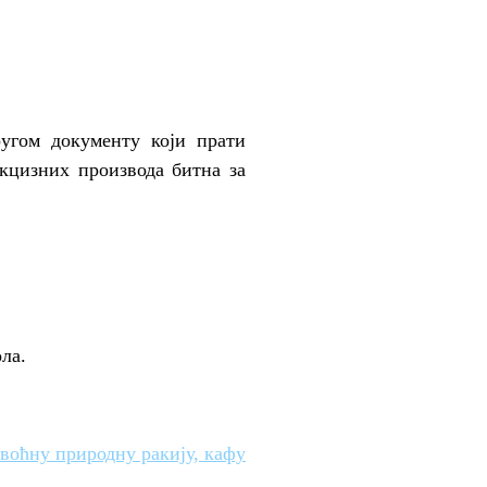
ругом документу који прати
акцизних производа битна за
ла.
воћну природну ракију, кафу