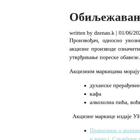
Обиљежавање
written by dzenan.k
|
01/06/20
Произвођач, односно увозн
акцизне производе означити
утврђивање пореске обавезе.
Акцизним маркицама морају
духанске прерађеви
кафа
алкохолна пића, воћ
Акцизне маркице издаје У
Правилник о акцизни
и вино („Службени г