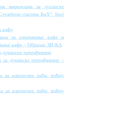
им маркицама за духанске
„Службени гласник БиХ“, број
а кафу
кица за означавање кафе и
авање кафе – Образац ЗИ-КА
а дуванске прерађевине
 за дуванске прерађевине –
а за алкохолна пића, воћну
а за алкохолна пића, воћну