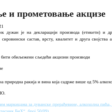
 и прометовање акцизе
21
ик дужан је на декларацији производа (етикети) и д
 сировински састав, врсту, квалитет и друга својства 
 бити обиљежени сљедећи акцизни производи
не
на природна ракија и вина која садрже више од 5% алкохо
ИО.
м маркицама за дуванске прерађевине, алкохолна пића, 
ласник БиХ“, број 50/09)