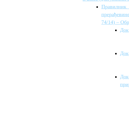
Правилник
прерађевине
74/14) – Об
Док
Док
Док
при