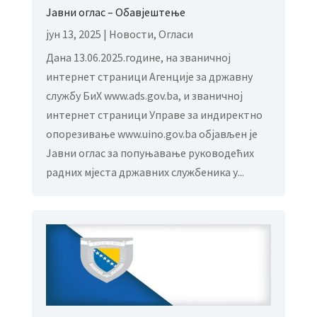
Јавни оглас – Обавјештење
јун 13, 2025
|
Новости
,
Огласи
Дана 13.06.2025.године, на званичној
интернет страници Агенције за државну
службу БиХ www.ads.gov.ba, и званичној
интернет страници Управе за индиректно
опорезивање www.uino.gov.ba објављен је
Jавни оглас за попуњавање руководећих
радних мјеста државних службеника у...