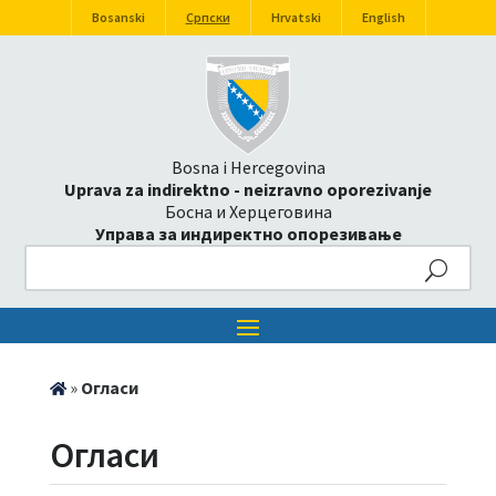
Bosanski
Српски
Hrvatski
English
Bosna i Hercegovina
Uprava za indirektno - neizravno oporezivanje
Босна и Херцеговина
Управа за индиректно опорезивање
Search
»
Огласи
Огласи