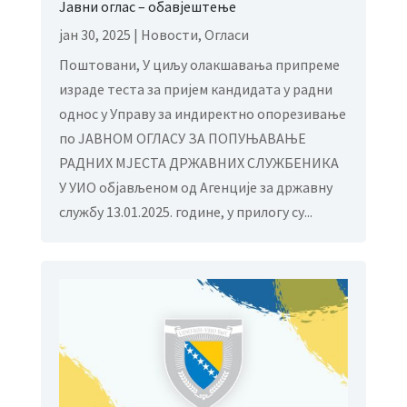
Јавни оглас – обавјештење
јан 30, 2025
|
Новости
,
Огласи
Поштовани, У циљу олакшавања припреме
израде теста за пријем кандидата у радни
однос у Управу за индиректно опорезивање
по ЈАВНОМ ОГЛАСУ ЗА ПОПУЊАВАЊЕ
РАДНИХ МЈЕСТА ДРЖАВНИХ СЛУЖБЕНИКА
У УИО објављеном од Агенције за државну
службу 13.01.2025. године, у прилогу су...