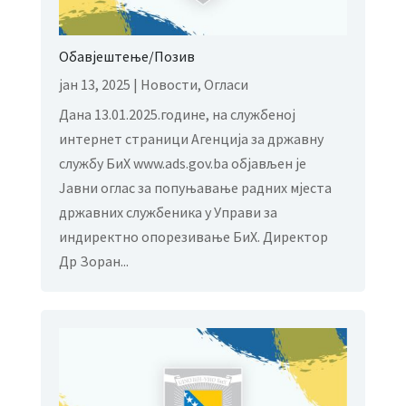
Обавјештење/Позив
јан 13, 2025
|
Новости
,
Огласи
Дана 13.01.2025.године, на службеној
интернет страници Агенција за државну
службу БиХ www.ads.gov.ba објављен је
Јавни оглас за попуњавање радних мјеста
државних службеника у Управи за
индиректно опорезивање БиХ. Директор
Др Зоран...