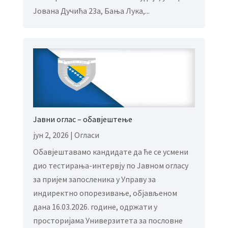
Јована Дучића 23а, Бања Лука,...
Јавни оглас – обавјештење
јун 2, 2026
|
Огласи
Обавјештавамо кандидате да ће се усмени
дио тестирања-интервју по Јавном огласу
за пријем запосленика у Управу за
индиректно опорезивање, објављеном
дана 16.03.2026. године, одржати у
просторијама Универзитета за пословне