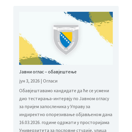
Јавни оглас – обавјештење
јун 3, 2026
|
Огласи
Обавјештавамо кандидате да ће се усмени
дио тестирања-интервју по Јавном огласу
за пријем запосленика у Управу за
индиректно опорезивање објављеном дана
16.03.2026. године одржати у просторијама
Универзитета за пословне студије, улица