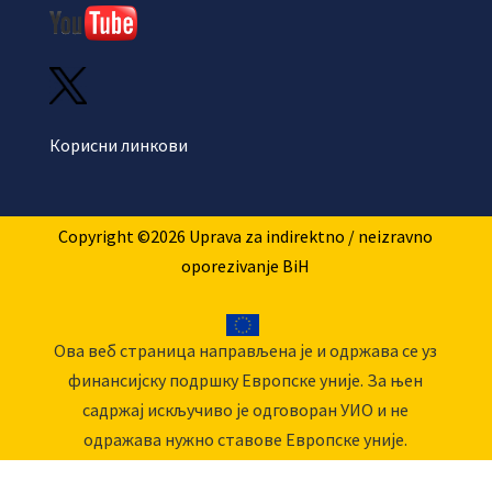
Корисни линкови
Copyright ©2026 Uprava za indirektno / neizravno
oporezivanje BiH
Ова веб страница направљена је и одржава се уз
финансијску подршку Европске уније. За њен
садржај искључиво је одговоран УИО и не
одражава нужно ставове Европске уније.