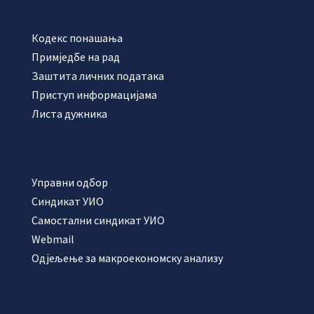
Кодекс понашања
Примједбе на рад
Заштита личних података
Приступ информацијама
Листа дужника
Управни одбор
Синдикат УИО
Самостални синдикат УИО
Webmail
Одјељење за макроекономску анализу