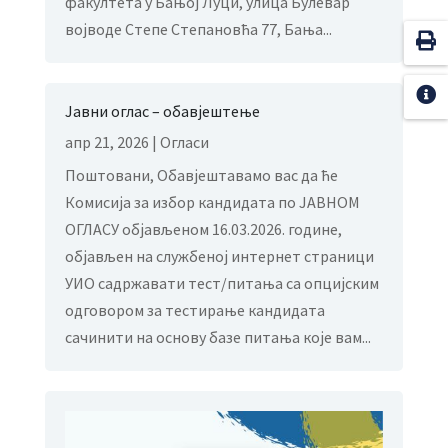
факултета у Бањој Луци, улица Булевар
војводе Степе Степановћа 77, Бања...
Јавни оглас – обавјештење
апр 21, 2026
|
Огласи
Поштовани, Обавјештавамо вас да ће
Комисија за избор кандидата по ЈАВНОМ
ОГЛАСУ објављеном 16.03.2026. године,
објављен на службеној интернет страници
УИО садржавати тест/питања са опцијским
одговором за тестирање кандидата
сачинити на основу базе питања које вам...