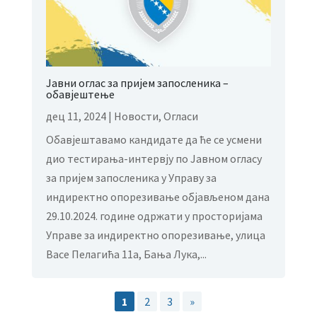
Јавни оглас за пријем запосленика –
обавјештење
дец 11, 2024
|
Новости
,
Огласи
Обавјештавамо кандидате да ће се усмени
дио тестирања-интервју по Јавном огласу
за пријем запосленика у Управу за
индиректно опорезивање објављеном дана
29.10.2024. године одржати у просторијама
Управе за индиректно опорезивање, улица
Васе Пелагића 11а, Бања Лука,...
1
2
3
»