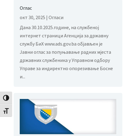
Оглас
окт 30, 2025
|
Огласи
Дана 30.10.2025.године, на службеној
интернет страници Агенција за државну
службу БиХ www.ads.gov.ba објављен је
Јавни оглас за попуњавање радних мјеста
државних службеника у Управном одбору
Управе за индиректно опорезивање Босне
и...
Toggle High Contrast
Toggle Font size