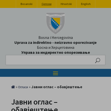
Bosanski
Српски
Hrvatski
English
Bosna i Hercegovina
Uprava za indirektno - neizravno oporezivanje
Босна и Херцеговина
Управа за индиректно опорезивање
Search
»
»
Јавни оглас – обавјештење
Огласи
Јавни оглас –
обавјештење