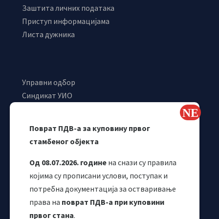
Заштита личних података
Приступ информацијама
Листа дужника
Управни одбор
Синдикат УИО
Самостални синдикат УИО
Webmail
Поврат ПДВ-а за куповину првог
Одјељење за макроекономску анализу
стамбеног објекта
Од 08.07.2026. године
на снази су правила
којима су прописани услови, поступак и
потребна документација за остваривање
права на
поврат ПДВ-а при куповини
првог стана
.