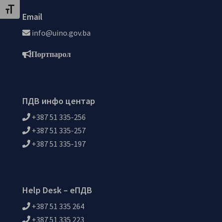
Toggle Font size
Email
info@uino.gov.ba
Портпарол
ПДВ инфо центар
+387 51 335-256
+387 51 335-257
+387 51 335-197
Help Desk – еПДВ
+387 51 335 264
+387 51 335 223