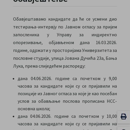
Обавјештавамо кандидате да ће се усмени дио
тестирања-интервју по Јавном огласу за пријем
запосленика у Управу за индиректно
опорезивање, објављеном дана 16.03.2026.
године, одржати у просторијама Универзитета за
пословне студије, улица Јована Дучића 23а, Бања
Лука, према слиједећем распореду:
дана 04.06.2026. године са почетком у 9,00
часова за кандидате који су се пријавили на
позиције из Јавног огласа за које је као посебан
услов за обављање послова прописана НСС-
основна школа;
дана 04.06.2026. године са почетком у 10,00
часова за кандидате који су се пријавили на