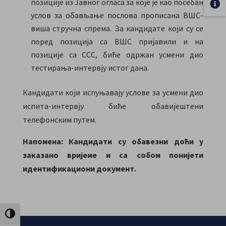
позиције из Јавног огласа за које је као посебан
услов за обављање послова прописана ВШС-
виша стручна спрема. За кандидате који су се
поред позиција са ВШС пријавили и на
позиције са ССС, биће одржан усмени дио
тестирања-интервју истог дана.
Кандидати који испуњавају услове за усмени дио
испита-интервју биће обавијештени
телефонским путем.
Напомена: Кандидати су обавезни доћи у
заказано вријеме и са собом понијети
идентификациони документ.
Toggle High Contrast