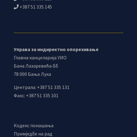
+387 51 335 145
Управа за индиректно опорезивање
Главна канцеларија УИО
Бана Лазаревића бб
78 000 Бања Лука
Централа: +387 51 335 131
Факс: +387 51 335 101
Кодекс понашања
Примједбе на рад