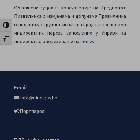
Објављене су јавне консултације на Преднацрт
Правилника о измјенама и допунама Правилника
о полагању стручног испита за рад на пословима
Toggle High Contrast
индиректних пореза запослених у Управи за
Toggle Font size
индиректно опорезивање на
линку
.
Email
info@uino.gov.ba
Портпарол