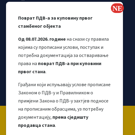
Самостални синдикат УИО
Webmail
Поврат ПДВ-а за куповину првог
Одјељење за макроекономску анализу
стамбеног објекта
Од 08.07.2026. године
на снази су правила
којима су прописани услови, поступак и
потребна документација за остваривање
права на
поврат ПДВ-а при куповини
првог стана
.
Грађани који испуњавају услове прописане
Корисни линкови
Законом о ПДВ-у и Правилником о
примјени Закона о ПДВ-у захтјев подносе
на прописаним обрасцима, уз потребну
Copyright ©2026 Uprava za indirektno / neizravno
документацију,
према сједишту
oporezivanje BiH
продавца стана
.