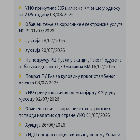
УИО прикупила 395 милиона КМ више у односу
03/08/2026
на 2025. годину
Обавјештење за кориснике електронске услуге
31/07/2026
NCTS
28/07/2026
аукција
20/07/2026
аукција
На подручју РЦ Тузла у акцији „Пакет“ одузета
16/07/2026
роба вриједна око 1,39 милиона КМ
Поврат ПДВ-а за куповину првог стамбеног
08/07/2026
објекта
УИО прикупила више од милијарду КМ у јуну
02/07/2026
мјесецу
Обавјештење за кориснике електронских
01/07/2026
потврда издатих од стране УИО
26/06/2026
Аукција
УНДП предао специјализовану опрему Управи