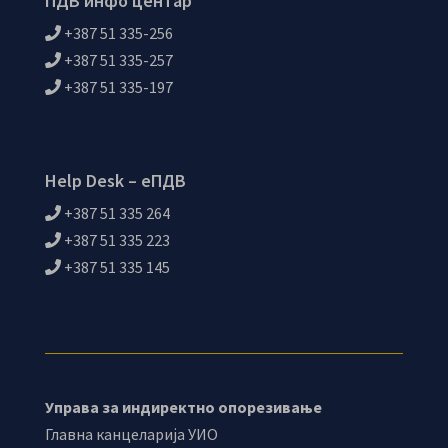
ПДВ инфо центар
+387 51 335-256
+387 51 335-257
+387 51 335-197
Help Desk – еПДВ
+387 51 335 264
+387 51 335 223
+387 51 335 145
Управа за индиректно опорезивање
Главна канцеларија УИО