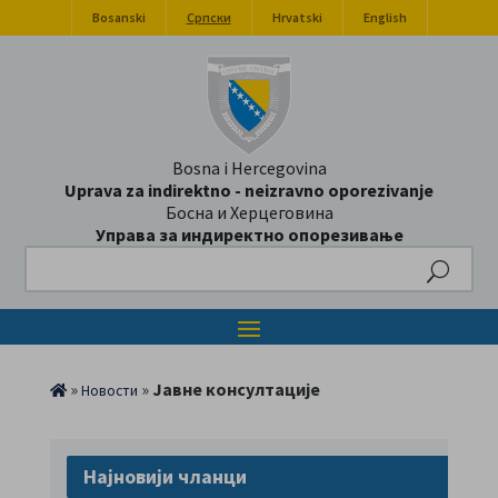
Bosanski
Српски
Hrvatski
English
Bosna i Hercegovina
Uprava za indirektno - neizravno oporezivanje
Босна и Херцеговина
Управа за индиректно опорезивање
Search
»
»
Јавне консултације
Новости
Најновији чланци