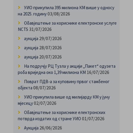
УИО прикупила 395 милиона КМ више у односу
03/08/2026
на 2025. годину
Обавјештење за кориснике електронске услуге
31/07/2026
NCTS
29/07/2026
аукција
28/07/2026
аукција
20/07/2026
аукција
На подручју РЦ Тузла у акцији „Пакет“ одузета
16/07/2026
роба вриједна око 1,39 милиона КМ
Поврат ПДВ-а за куповину првог стамбеног
08/07/2026
објекта
УИО прикупила више од милијарду КМ у јуну
02/07/2026
мјесецу
Обавјештење за кориснике електронских
01/07/2026
потврда издатих од стране УИО
26/06/2026
Аукција