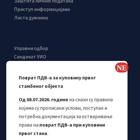
Заштита личних података
Приступ информацијама
Листа дужника
Управни одбор
Синдикат УИО
Самостални синдикат УИО
Webmail
Поврат ПДВ-а за куповину првог
Одјељење за макроекономску анализу
стамбеног објекта
Од 08.07.2026. године
на снази су правила
којима су прописани услови, поступак и
потребна документација за остваривање
права на
поврат ПДВ-а при куповини
првог стана
.