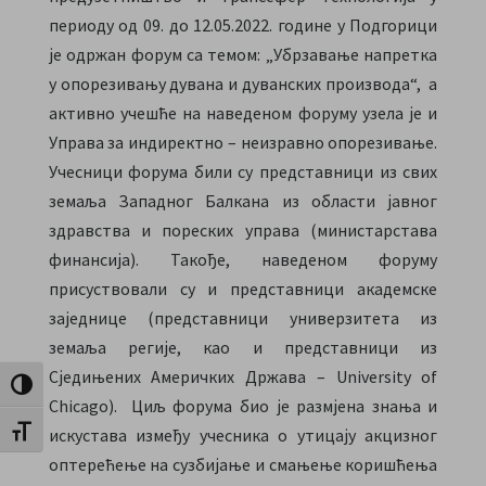
периоду од 09. до 12.05.2022. године у Подгорици
је одржан форум са темом: „Убрзавање напретка
у опорезивању дувана и дуванских производа“, а
активно учешће на наведеном форуму узела је и
Управа за индиректно – неизравно опорезивање.
Учесници форума били су представници из свих
земаља Западног Балкана из области јавног
здравства и пореских управа (министарстава
финансија). Такође, наведеном форуму
присуствовали су и представници академске
заједнице (представници универзитета из
земаља регије, као и представници из
Сједињених Америчких Држава – University of
Toggle High Contrast
Chicago). Циљ форума био је размјена знања и
искустава између учесника о утицају акцизног
Toggle Font size
оптерећење на сузбијање и смањење коришћења