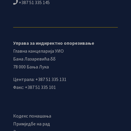
+387 51 335 145
Управа за индиректно опорезивање
Главна канцеларија УИО
Бана Лазаревића бб
78 000 Бања Лука
Централа: +387 51 335 131
Факс: +387 51 335 101
Кодекс понашања
Примједбе на рад