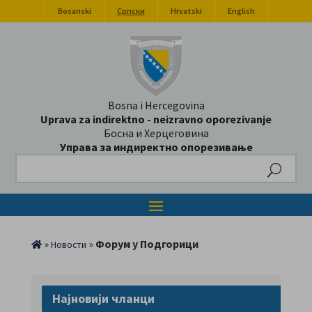
Bosanski
Српски
Hrvatski
English
Bosna i Hercegovina
Uprava za indirektno - neizravno oporezivanje
Босна и Херцеговина
Управа за индиректно опорезивање
Search
»
»
Форум у Подгорици
Новости
Најновији чланци