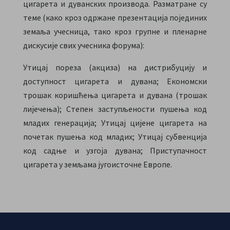
цигарета и дуванских производа. Разматране су
теме (како кроз одржане презентација појединих
земаља учесница, тако кроз групне и пленарне
дискусије свих учесника форума):
Утицај пореза (акциза) на дистрибуцију и
доступност цигарета и дувана; Економски
трошак коришћења цигарета и дувана (трошак
лијечења); Степен заступљености пушења код
младих генерација; Утицај цијене цигарета на
почетак пушења код младих; Утицај субвенција
код садње и узгоја дувана; Приступачност
цигарета у земљама југоисточне Европе.