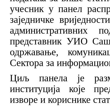
учесник у панел расп
заједничке вриједност
административних по
представник УИО Саш
одржавање, комуника
Сектора за информацион
Циљ панела је разм
институција које пре
изворе и кориснике ста