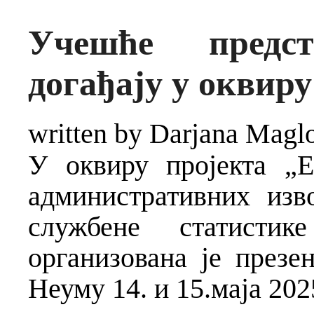
Учешће пред
догађају у окви
written by Darjana Magl
У оквиру пројекта „
административних изв
службене статист
организована је презе
Неуму 14. и 15.маја 202