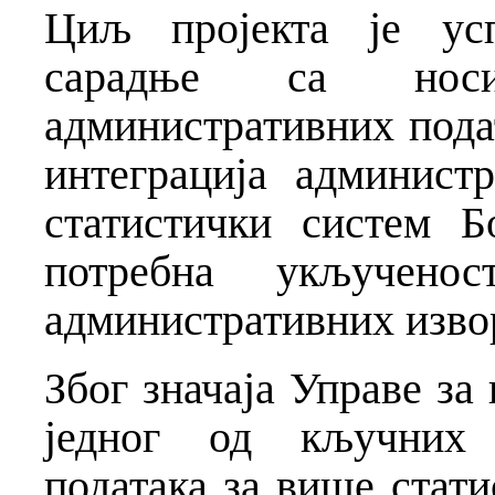
Циљ пројекта је ус
сарадње са нос
административних подат
интеграција админист
статистички систем Б
потребна укључено
административних извор
Због значаја Управе за
једног од кључних 
података за више стати