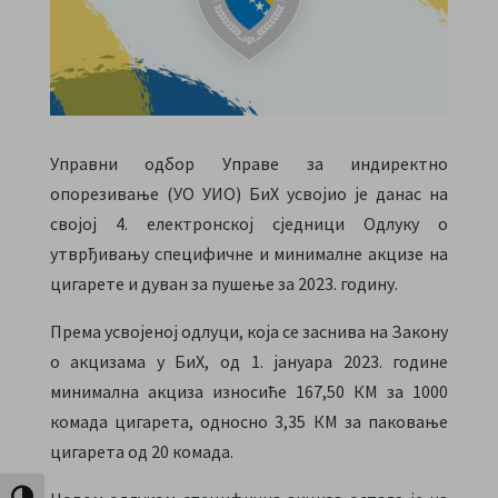
Управни одбор Управе за индиректно
опорезивање (УО УИО) БиХ усвојио је данас на
својој 4. електронској сједници Одлуку о
утврђивању специфичне и минималне акцизе на
цигарете и дуван за пушење за 2023. годину.
Према усвојеној одлуци, која се заснива на Закону
о акцизама у БиХ, од 1. јануара 2023. године
минимална акциза износиће 167,50 КМ за 1000
комада цигарета, односно 3,35 КМ за паковање
цигарета од 20 комада.