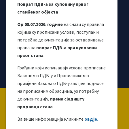
Webmail
Поврат ПДВ-а за куповину првог
Одјељење за макроекономску анализу
стамбеног објекта
Од 08.07.2026. године
на снази су правила
којима су прописани услови, поступак и
потребна документација за остваривање
права на
поврат ПДВ-а при куповини
првог стана
.
Грађани који испуњавају услове прописане
Корисни линкови
Законом о ПДВ-у и Правилником о
примјени Закона о ПДВ-у захтјев подносе
на прописаним обрасцима, уз потребну
Copyright ©2026 Uprava za indirektno / neizravno
документацију,
према сједишту
oporezivanje BiH
продавца стана
.
За више информација кликните
овдје.
Ова веб страница направљена је и одржава се уз