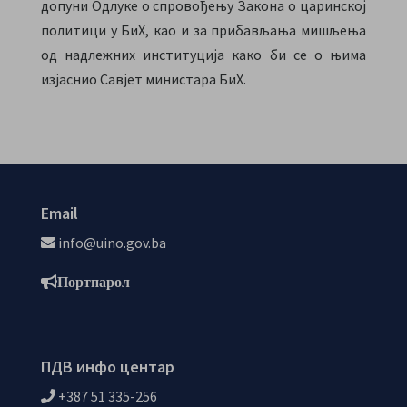
допуни Одлуке о спровођењу Закона о царинској
политици у БиХ, као и за прибављања мишљења
од надлежних институција како би се о њима
изјаснио Савјет министара БиХ.
Email
info@uino.gov.ba
Портпарол
ПДВ инфо центар
+387 51 335-256