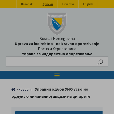
Bosanski
Српски
Hrvatski
English
Bosna i Hercegovina
Uprava za indirektno - neizravno oporezivanje
Босна и Херцеговина
Управа за индиректно опорезивање
Search
»
»
Управни одбор УИО усвојио
Новости
одлуку о минималној акцизи на цигарете