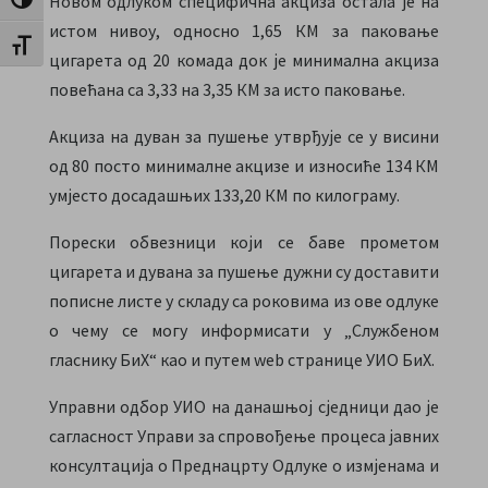
Новом одлуком специфична акциза остала је на
Toggle High Contrast
истом нивоу, односно 1,65 КМ за паковање
Toggle Font size
цигарета од 20 комада док је минимална акциза
повећана са 3,33 на 3,35 КМ за исто паковање.
Акциза на дуван за пушење утврђује се у висини
од 80 посто минималне акцизе и износиће 134 КМ
умјесто досадашњих 133,20 КМ по килограму.
Порески обвезници који се баве прометом
цигарета и дувана за пушење дужни су доставити
пописне листе у складу са роковима из ове одлуке
о чему се могу информисати у „Службеном
гласнику БиХ“ као и путем wеb странице УИО БиХ.
Управни одбор УИО на данашњој сједници дао је
сaгласност Управи за спровођење процеса јавних
консултација о Преднацрту Одлуке о измјенама и