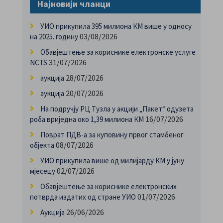
Најновији чланци
УИО прикупила 395 милиона КМ више у односу
03/08/2026
на 2025. годину
Обавјештење за кориснике електронске услуге
31/07/2026
NCTS
28/07/2026
аукција
20/07/2026
аукција
На подручју РЦ Тузла у акцији „Пакет“ одузета
16/07/2026
роба вриједна око 1,39 милиона КМ
Поврат ПДВ-а за куповину првог стамбеног
08/07/2026
објекта
УИО прикупила више од милијарду КМ у јуну
02/07/2026
мјесецу
Обавјештење за кориснике електронских
01/07/2026
потврда издатих од стране УИО
26/06/2026
Аукција