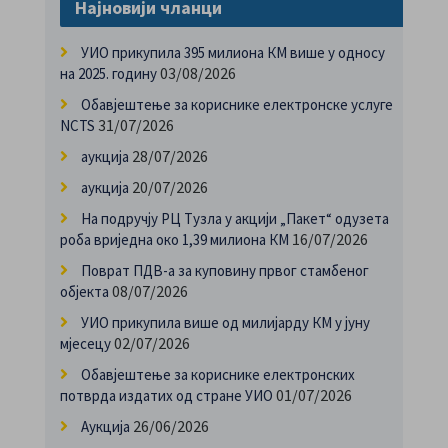
Најновији чланци
УИО прикупила 395 милиона КМ више у односу
03/08/2026
на 2025. годину
Обавјештење за кориснике електронске услуге
31/07/2026
NCTS
28/07/2026
аукција
20/07/2026
аукција
На подручју РЦ Тузла у акцији „Пакет“ одузета
16/07/2026
роба вриједна око 1,39 милиона КМ
Поврат ПДВ-а за куповину првог стамбеног
08/07/2026
објекта
УИО прикупила више од милијарду КМ у јуну
02/07/2026
мјесецу
Обавјештење за кориснике електронских
01/07/2026
потврда издатих од стране УИО
26/06/2026
Аукција