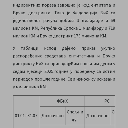
индиректних пореза завршио је код ентитета и
Брчко дистрикта. Тако је Федерација БиХ са
јединственог рачуна добила 3 милијарде и 69
милиона КМ, Република Српска 1 милијарду и 719
милион КМ и Брчко дистрикт 173 милиона КМ.
У таблици испод дајемо приказ укупно
распоређених средстава ентитетима и Брчко
дистрикту БиХ са припадајућим спољним дугом у
седам мјесеци 2025.године у поређењу са истим
периодом прошле године. Сви износи су исказани
у милионима КМ.
ФБиХ
РС
Спољни
Спољни
01.01.-31.07.
Дозначено
Дозначено
дуг
дуг