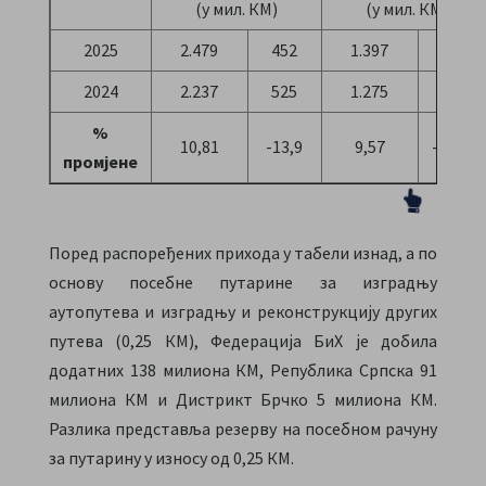
(у мил. КМ)
(у мил. КМ)
2025
2.479
452
1.397
231
2024
2.237
525
1.275
259
%
10,81
-13,9
9,57
-10,81
промјене
Поред распоређених прихода у табели изнад, а по
основу посебне путарине за изградњу
аутопутева и изградњу и реконструкцију других
путева (0,25 КМ), Федерација БиХ је добила
додатних 138 милиона КМ, Република Српска 91
милиона КМ и Дистрикт Брчко 5 милиона КМ.
Разлика представља резерву на посебном рачуну
за путарину у износу од 0,25 КМ.