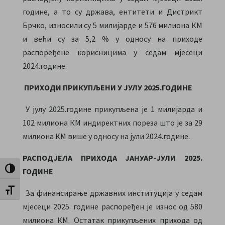
године, а то су држава, ентитети и Дистрикт
Брчко, износили су 5 милијарде и 576 милиона КМ
и већи су за 5,2 % у односу на приходе
распоређене корисницима у седам мјесеци
2024.године.
ПРИХОДИ ПРИКУПЉЕНИ У ЈУЛУ 2025.ГОДИНЕ
У јулу 2025.године прикупљена је 1 милијарда и
102 милиона КМ индиректних пореза што је за 29
милиона КМ више у односу на јули 2024.године.
РАСПОДЈЕЛА ПРИХОДА ЈАНУАР-ЈУЛИ 2025.
Toggle High Contrast
ГОДИНЕ
Toggle Font size
За финансирање државних институција у седам
мјесеци 2025. године распоређен је износ од 580
милиона КМ. Остатак прикупљених прихода од