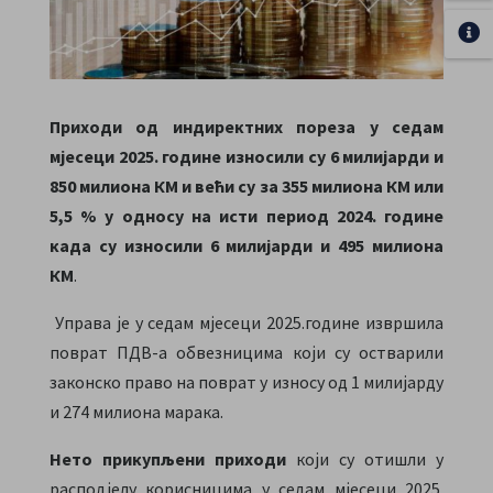
Приходи од индиректних пореза у седам
мјесеци 2025. године износили су 6 милијарди и
850 милиона КМ и већи су за 355 милиона КМ или
5,5 % у односу на исти период 2024. године
када су износили 6 милијарди и 495 милиона
КМ
.
Управа је у седам мјесеци 2025.године извршила
поврат ПДВ-а обвезницима који су остварили
законско право на поврат у износу од 1 милијарду
и 274 милиона марака.
Нето прикупљени приходи
који су отишли у
расподјелу корисницима у седам мјесеци 2025.