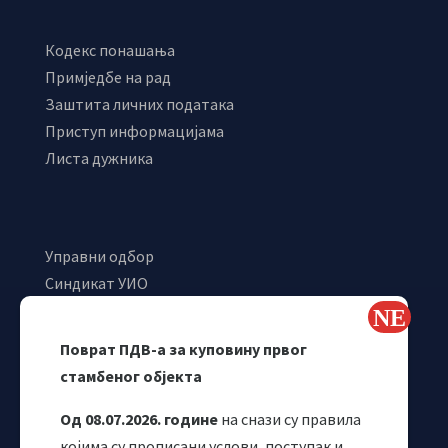
Кодекс понашања
Примједбе на рад
Заштита личних података
Приступ информацијама
Листа дужника
Управни одбор
Синдикат УИО
Самостални синдикат УИО
Webmail
Поврат ПДВ-а за куповину првог
Одјељење за макроекономску анализу
стамбеног објекта
Од 08.07.2026. године
на снази су правила
којима су прописани услови, поступак и