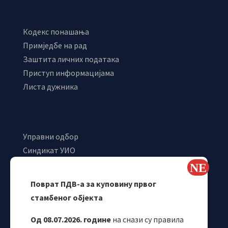
Кодекс понашања
Примједбе на рад
Заштита личних података
Приступ информацијама
Листа дужника
Управни одбор
Синдикат УИО
Самостални синдикат УИО
Webmail
Поврат ПДВ-а за куповину првог
Одјељење за макроекономску анализу
стамбеног објекта
Од 08.07.2026. године
на снази су правила