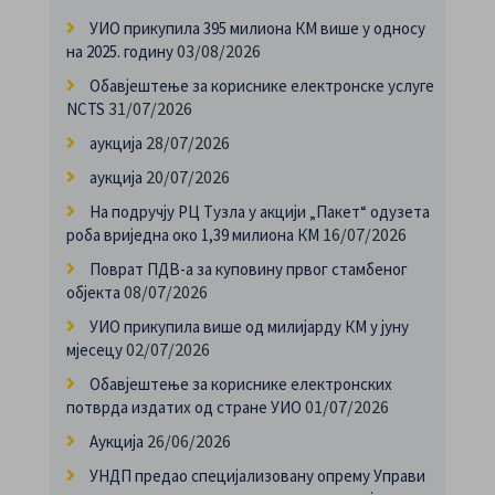
УИО прикупила 395 милиона КМ више у односу
03/08/2026
на 2025. годину
Обавјештење за кориснике електронске услуге
31/07/2026
NCTS
28/07/2026
аукција
20/07/2026
аукција
На подручју РЦ Тузла у акцији „Пакет“ одузета
16/07/2026
роба вриједна око 1,39 милиона КМ
Поврат ПДВ-а за куповину првог стамбеног
08/07/2026
објекта
УИО прикупила више од милијарду КМ у јуну
02/07/2026
мјесецу
Обавјештење за кориснике електронских
01/07/2026
потврда издатих од стране УИО
26/06/2026
Аукција
УНДП предао специјализовану опрему Управи