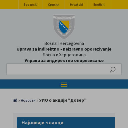
Bosanski
Српски
Hrvatski
English
Bosna i Hercegovina
Uprava za indirektno - neizravno oporezivanje
Босна и Херцеговина
Управа за индиректно опорезивање
Search
»
»
УИО о акцији “Дозер”
Новости
Најновији чланци