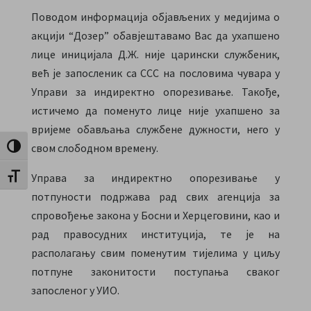
Поводом информација објављених у медијима о
акцији “Дозер” обавјештавамо Вас да ухапшено
лице иницијала Д.Ж. није царински службеник,
већ је запосленик са ССС на пословима чувара у
Управи за индиректно опорезивање. Такође,
истичемо да поменуто лице није ухапшено за
вријеме обављања службене дужности, него у
свом слободном времену.
Toggle High Contrast
Управа за индиректно опорезивање у
Toggle Font size
потпуности подржава рад свих агенција за
cпровођење закона у Босни и Херцеговини, као и
рад правосудних институција, те је на
располагању свим поменутим тијелима у циљу
потпуне законитости поступања сваког
запосленог у УИО.