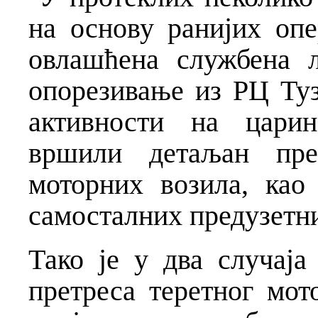
на основу ранијих опе
овлашћена службена 
опорезивање из РЦ Туз
активности на царин
вршили детаљан пре
моторних возила, као
самосталних предузетн
Тако је у два случаја
претреса теретног мот