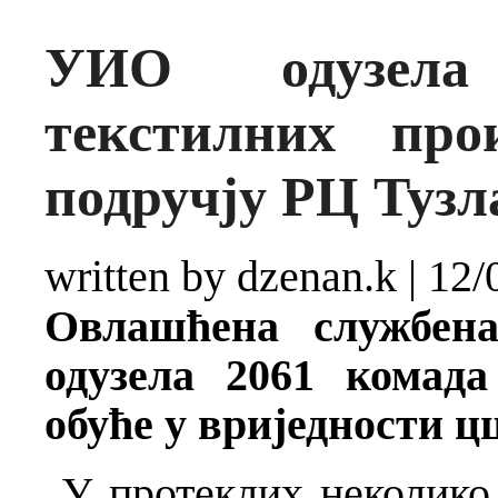
УИО одузела
текстилних про
подручју РЦ Тузл
written by dzenan.k
|
12/
Овла
шћена
службена
одузела 2061 комада
обуће у вриједности ц
У протеклих неколико