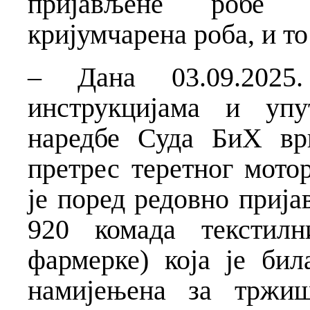
пријављене робе 
кријумчарена роба, и то
– Дана 03.09.2025
инструкцијама и уп
наредбе Суда БиХ вр
претрес теретног мото
је поред редовно прија
920 комада текстилн
фармерке) која је бил
намијењена за тржиш