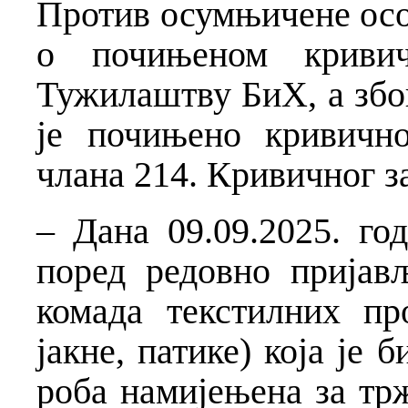
Против осумњичене осо
о почињеном криви
Тужилаштву БиХ, а збо
је почињено кривичн
члана 214. Кривичног з
– Дана 09.09.2025. год
поред редовно пријав
комада текстилних пр
јакне, патике) која је 
роба намијењена за тр