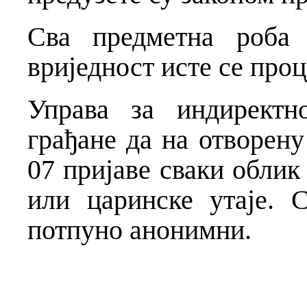
Сва предметна роба 
вриједност исте се про
Управа за индиректн
грађане да на отворен
07 пријаве сваки облик
или царинске утаје. 
потпуно анонимни.