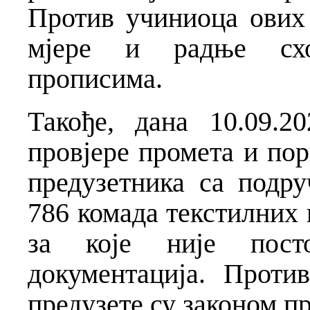
Против учиниоца ових 
мјере и радње схо
прописима.
Такође, дана 10.09.2
провјере промета и пор
предузетника са подру
786 комада текстилних 
за које није посто
документација. Проти
предузете су законом п