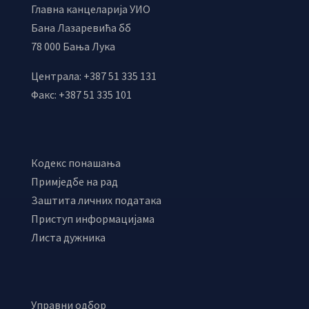
Главна канцеларија УИО
Бана Лазаревића бб
78 000 Бања Лука
Централа: +387 51 335 131
Факс: +387 51 335 101
Кодекс понашања
Примједбе на рад
Заштита личних података
Приступ информацијама
Листа дужника
Управни одбор