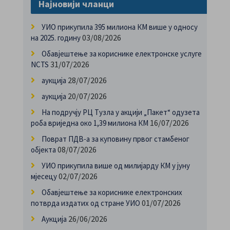
Најновији чланци
УИО прикупила 395 милиона КМ више у односу
03/08/2026
на 2025. годину
Обавјештење за кориснике електронске услуге
31/07/2026
NCTS
28/07/2026
аукција
20/07/2026
аукција
На подручју РЦ Тузла у акцији „Пакет“ одузета
16/07/2026
роба вриједна око 1,39 милиона КМ
Поврат ПДВ-а за куповину првог стамбеног
08/07/2026
објекта
УИО прикупила више од милијарду КМ у јуну
02/07/2026
мјесецу
Обавјештење за кориснике електронских
01/07/2026
потврда издатих од стране УИО
26/06/2026
Аукција