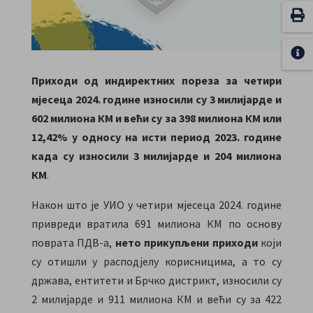
Приходи од индиректних пореза за четири
мјесеца 2024. године износили су 3 милијарде и
602 милиона КМ и већи су за 398 милиона КМ или
12,42% у односу на исти период 2023. године
када су износили 3 милијарде и 204 милиона
КМ
.
Након што је УИО у четири мјесеца 2024. године
привреди вратила 691 милиона КМ по основу
поврата ПДВ-а,
нето прикупљени приходи
који
су отишли у расподјелу корисницима, а то су
држава, ентитети и Брчко дистрикт, износили су
2 милијарде и 911 милиона КМ и већи су за 422