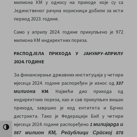
милиона КМ у односу на приходе које су са
Јединственог рачуна корисници добили за исти
период 2023. године.
Само у априлу 2024. године прикупљено је 972
милиона КМ индиректних пореза.
РАСПОДЈЕЛА ПРИХОДА У ЈАНУАРУ-АПРИЛУ
2024. ГОДИНЕ
За финансирање државних институција у четири
мјесеца 2024. године распоређен је износ од
337
милиона
КМ
. Највећи дио прихода од
индиректних пореза, као и сав прикупљен вишак
прихода, завршио је код ентитета и Брчко
дистрикта. Тако је Федерацији БиХ у четири
мјесеца 2024. године распоређено
1 милијарда и
Toggle High Contrast
567 милион КМ, Републици Српској 878