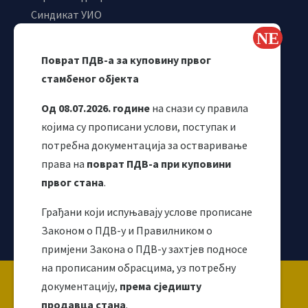
Синдикат УИО
Самостални синдикат УИО
Webmail
Поврат ПДВ-а за куповину првог
Одјељење за макроекономску анализу
стамбеног објекта
Од 08.07.2026. године
на снази су правила
којима су прописани услови, поступак и
потребна документација за остваривање
права на
поврат ПДВ-а при куповини
првог стана
.
Грађани који испуњавају услове прописане
Корисни линкови
Законом о ПДВ-у и Правилником о
примјени Закона о ПДВ-у захтјев подносе
на прописаним обрасцима, уз потребну
Copyright ©2026 Uprava za indirektno / neizravno
документацију,
према сједишту
oporezivanje BiH
продавца стана
.