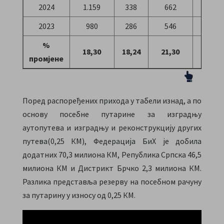
2024
1.159
338
662
170
2023
980
286
546
136
%
18,30
18,24
21,30
24,43
промјене
Поред распоређених прихода у табели изнад, а по
основу посебне путарине за изградњу
аутопутева и изградњу и реконструкцију других
путева(0,25 КМ), Федерација БиХ је добила
додатних 70,3 милиона КМ, Република Српска 46,5
милиона КМ и Дистрикт Брчко 2,3 милиона КМ.
Разлика представља резерву на посебном рачуну
за путарину у износу од 0,25 КМ.