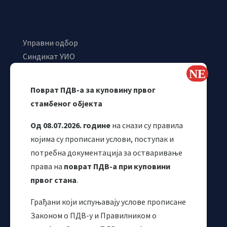
Управни одбор
Синдикат УИО
Самостални синдикат УИО
Webmail
Поврат ПДВ-а за куповину првог
Одјељење за макроекономску анализу
стамбеног објекта
Од 08.07.2026. године
на снази су правила
којима су прописани услови, поступак и
потребна документација за остваривање
права на
поврат ПДВ-а при куповини
првог стана
.
Грађани који испуњавају услове прописане
Корисни линкови
Законом о ПДВ-у и Правилником о