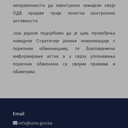
неправилности да евентуално измијене своје
ПДВ пријаве прије почетка контролних
активности.
Још једном подсјећамо да је циљ провођења
наведене Стратегије јачање комуникације с
порезним обвезницима, те благовремено
информирање истих а у сврху упознавања
порезних обвезника са својим правима и
обавезама.
Email
info@uino.gov.ba