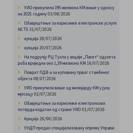
УИО прикупила 395 милиона КМ више у односу
03/08/2026
на 2025. годину
Обавјештење за кориснике електронске услуге
31/07/2026
NCTS
28/07/2026
аукција
20/07/2026
аукција
На подручју РЦ Тузла у акцији „Пакет“ одузета
16/07/2026
роба вриједна око 1,39 милиона КМ
Поврат ПДВ-а за куповину првог стамбеног
08/07/2026
објекта
УИО прикупила више од милијарду КМ у јуну
02/07/2026
мјесецу
Обавјештење за кориснике електронских
01/07/2026
потврда издатих од стране УИО
26/06/2026
Аукција
УНДП предао специјализовану опрему Управи