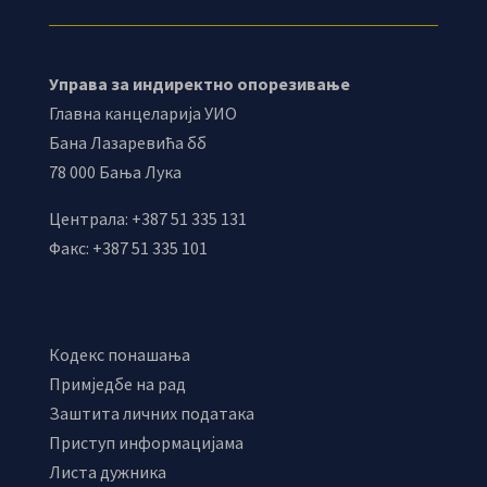
Управа за индиректно опорезивање
Главна канцеларија УИО
Бана Лазаревића бб
78 000 Бања Лука
Централа: +387 51 335 131
Факс: +387 51 335 101
Кодекс понашања
Примједбе на рад
Заштита личних података
Приступ информацијама
Листа дужника