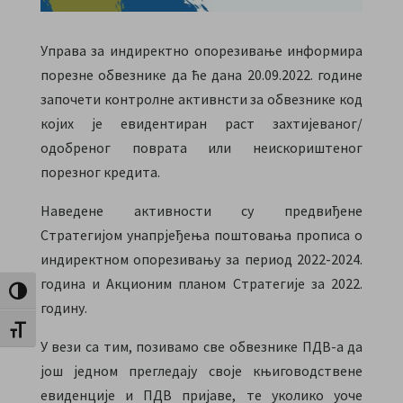
Управа за индиректно опорезивање информира
порезне обвезнике да ће дана 20.09.2022. године
започети контролне активнсти за обвезнике код
којих је евидентиран раст захтијеваног/
одобреног поврата или неискориштеног
порезног кредита.
Наведене активности су предвиђене
Стратегијом унапрјеђења поштовања прописа о
индиректном опорезивању за период 2022-2024.
година и Акционим планом Стратегије за 2022.
Toggle High Contrast
годину.
Toggle Font size
У вези са тим, позивамо све обвезнике ПДВ-а да
још једном прегледају своје књиговодствене
евиденције и ПДВ пријаве, те уколико уоче