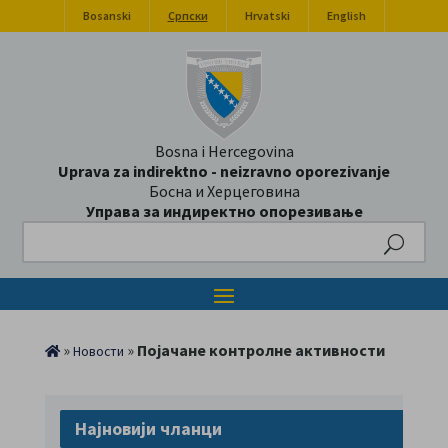
Bosanski
Српски
Hrvatski
English
Bosna i Hercegovina
Uprava za indirektno - neizravno oporezivanje
Босна и Херцеговина
Управа за индиректно опорезивање
Search
»
»
Појачане контролне активности
Новости
Најновији чланци