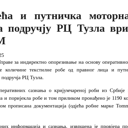
ећа и путничка моторн
а подручју РЦ Тузла ври
КМ
25
раве за индиректно опорезивање на основу оперативно
е количине текстилне робе од правног лица и пут
 подручја РЦ Тузла.
перативних сазнања о кријумчареној роби из Србије 
а и поријекла робе и том приликом пронађено је 1190 к
оном прописана документација (одјећа робне марке Tommy
вних информација и сазнања, извршена је провјера пр