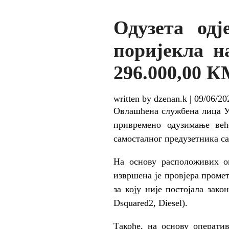
Одузета одј
поријекла н
296.000,00 
written by dzenan.k
|
09/06/20
Овлашћена службена лица Уп
привремено одузимање већ
самосталног предузетника са
На основу расположивих о
извршена је провјера промет
за коју није постојала зак
Dsquared2, Diesel).
Такође, на основу операти