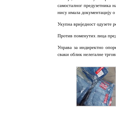
самосталног предузетника н
нису имала документацију о 
Укупна вриједност одузете р
Против поменутих лица пред
Управа за индиректно опор
сваки облик нелегалне тргов