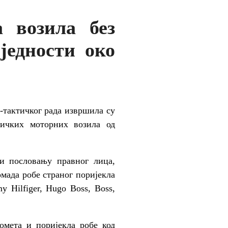
а возила без
једности око
-тактичког рада извршила су
ничких моторних возила од
и пословању правног лица,
омада робе страног поријекла
 Hilfiger, Hugo Boss, Boss,
омета и поријекла робе код