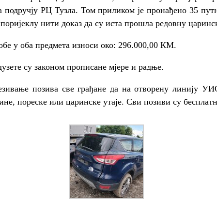
а подручју РЦ Тузла. Том приликом је пронађено 35 пут
поријеклу нити доказ да су иста прошла редовну царинс
обе у оба предмета износи око: 296.000,00 КМ.
узете су законом прописане мјере и радње.
езивање позива све грађане да на отворену линију УИО
ине, пореске или царинске утаје. Сви позиви су беспла