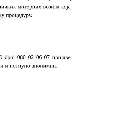
ничких моторних возила која
ку процедуру.
 број 080 02 06 07 пријаве
тни и потпуно анонимни.