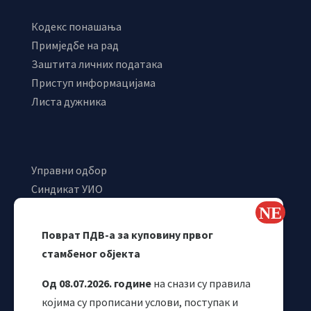
Кодекс понашања
Примједбе на рад
Заштита личних података
Приступ информацијама
Листа дужника
Управни одбор
Синдикат УИО
Самостални синдикат УИО
Webmail
Поврат ПДВ-а за куповину првог
Одјељење за макроекономску анализу
стамбеног објекта
Од 08.07.2026. године
на снази су правила
којима су прописани услови, поступак и