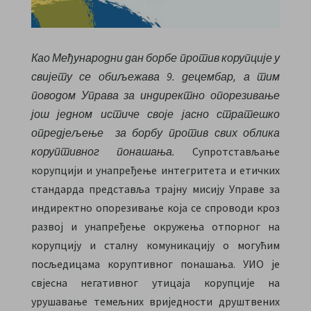
Као Међународни дан борбе против корупције у
свијету се обиљежава 9. децембар, а тим
поводом Управа за индиректно опорезивање
још једном истиче своје јасно стратешко
опредјељење за борбу против свих облика
коруптивног понашања.
Супротстављање
корупцији и унапређење интегритета и етичких
стандарда представља трајну мисију Управе за
индиректно опорезивање која се спроводи кроз
развој и унапређење окружења отпорног на
корупцију и сталну комуникацију о могућим
посљедицама коруптивног понашања. УИО је
свјесна негативног утицаја корупције на
урушавање темељних вриједности друштвених