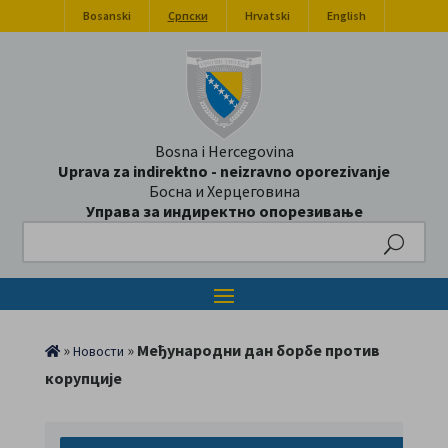
Bosanski
Српски
Hrvatski
English
Bosna i Hercegovina
Uprava za indirektno - neizravno oporezivanje
Босна и Херцеговина
Управа за индиректно опорезивање
Search
»
»
Међународни дан борбе против
Новости
корупције