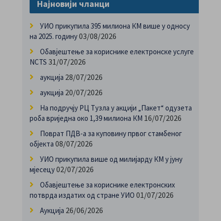
Најновији чланци
УИО прикупила 395 милиона КМ више у односу
03/08/2026
на 2025. годину
Обавјештење за кориснике електронске услуге
31/07/2026
NCTS
28/07/2026
аукција
20/07/2026
аукција
На подручју РЦ Тузла у акцији „Пакет“ одузета
16/07/2026
роба вриједна око 1,39 милиона КМ
Поврат ПДВ-а за куповину првог стамбеног
08/07/2026
објекта
УИО прикупила више од милијарду КМ у јуну
02/07/2026
мјесецу
Обавјештење за кориснике електронских
01/07/2026
потврда издатих од стране УИО
26/06/2026
Аукција