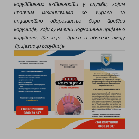
коруптивних активности у служби, којим
правним механизмима се Управа за
индиректно опорезивање бори против
корупције, који су начини подношења пријаве о
корупцији, те која
права и обавезе имају
пријавиоци корупције.