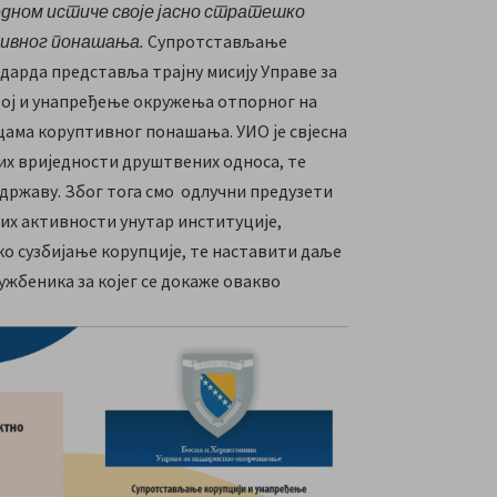
едном истиче своје јасно стратешко
тивног понашања.
Супротстављање
дарда представља трајну мисију Управе за
вој и унапређење окружења отпорног на
цама коруптивног понашања. УИО је свјесна
их вриједности друштвених односа, те
 државу. Због тога смо одлучни предузети
них активности унутар институције,
ко сузбијање корупције, те наставити даље
жбеника за којег се докаже овакво