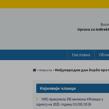
Bosn
Uprava za indirek
Насловна
Обла
»
»
Међународни дан борбе прот
Новости
Најновији чланци
УИО прикупила 395 милиона КМ више у
03/08/2026
односу на 2025. годину