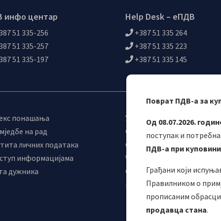
 инфо центар
Help Desk – еПДВ
387 51 335-256
+387 51 335 264
387 51 335-257
+387 51 335 223
387 51 335-197
+387 51 335 145
Поврат ПДВ-а за ку
екс понашања
Управни одбор
Од 08.07.2026. годин
мједбе на рад
Синдикат УИО
поступак и потребна
тита личних података
Самостални синдикат УИО
ПДВ-а при куповини
ступ информацијама
Webmail
Грађани који испуња
та дужника
Одјељење за
Правилником о примј
макроекономску анализу
прописаним обрасцим
продавца стана
.