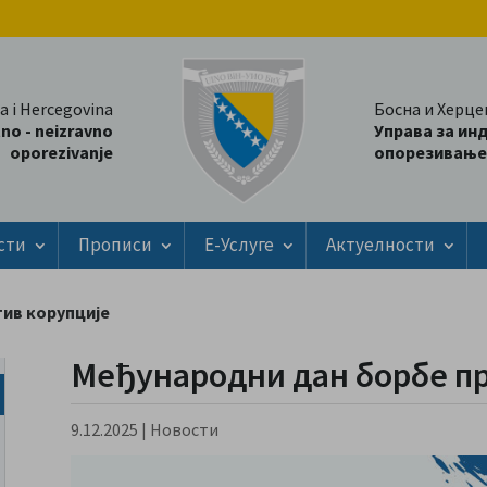
a i Hercegovina
Босна и Херце
tno - neizravno
Управа за ин
oporezivanje
опорезивање
сти
Прописи
Е-Услуге
Актуелности
ив корупције
Међународни дан борбе пр
9.12.2025
|
Новости