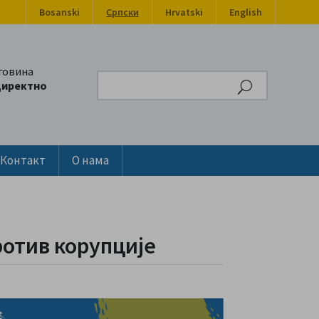
Bosanski
Српски
Hrvatski
English
говина
Search
директно
Контакт
О нама
отив корупције