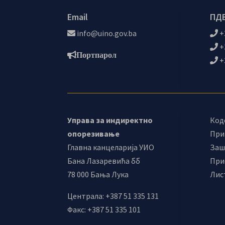
Email
ПДВ
info@uino.gov.ba
+
+
Портпарол
+
Управа за индиректно
Код
опорезивање
При
Главна канцеларија УИО
Заш
Бана Лазаревића бб
При
78 000 Бања Лука
Лис
Централа: +387 51 335 131
Факс: +387 51 335 101