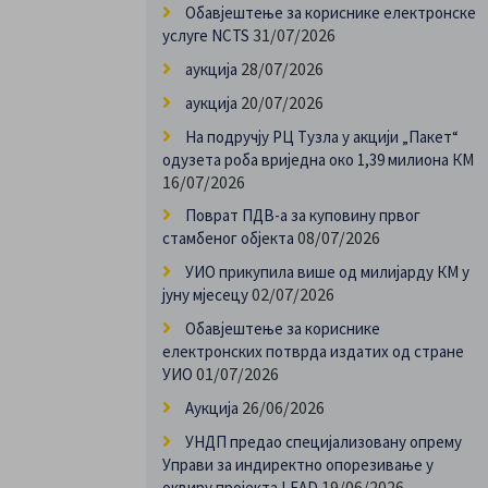
Обавјештење за кориснике електронске
31/07/2026
услуге NCTS
28/07/2026
аукција
20/07/2026
аукција
На подручју РЦ Тузла у акцији „Пакет“
одузета роба вриједна око 1,39 милиона КМ
16/07/2026
Поврат ПДВ-а за куповину првог
08/07/2026
стамбеног објекта
УИО прикупила више од милијарду КМ у
02/07/2026
јуну мјесецу
Обавјештење за кориснике
електронских потврда издатих од стране
01/07/2026
УИО
26/06/2026
Аукција
УНДП предао специјализовану опрему
Управи за индиректно опорезивање у
19/06/2026
оквиру пројекта LEAD