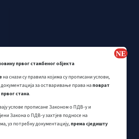
повину првог стамбеног објекта
е
на снази су правила којима су прописани услови,
 документација за остваривање права на
поврат
 првог стана
.
вају услове прописане Законом о ПДВ-у и
Корисни линкови
ени Закона о ПДВ-у захтјев подносе на
а, уз потребну документацију,
према сједишту