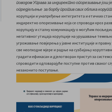
поводом Управа за индиректно опорезивање још ј
опредјељење за борбу против свих облика коруп
корупцији и унапређење интегритета и етичких стан
индиректно опорезивање која се спроводи кроз раз
корупцију и сталну комуникацију о могућим посљеди
негативног утицаја корупције на урушавање темељн
угрожавање повјерења у јавне институције и правну
све неопходне мјере и радње на сузбијању коруптив
градити ефикасан и дјелотворан приступ за системс
спроводити одговарајуће поступке против сваког слу
незаконито поступање.