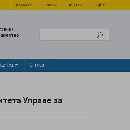
Bosanski
Српски
Hrvatski
English
говина
Search
директно
Контакт
О нама
тета Управе за