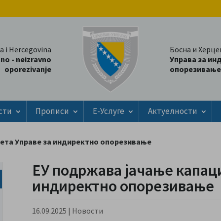
a i Hercegovina
Босна и Херце
tno - neizravno
Управа за ин
oporezivanje
опорезивање
сти
Прописи
Е-Услуге
Актуелности
тета Управе за индиректно опорезивање
ЕУ подржава јачање капаци
индиректно опорезивање
16.09.2025
|
Новости