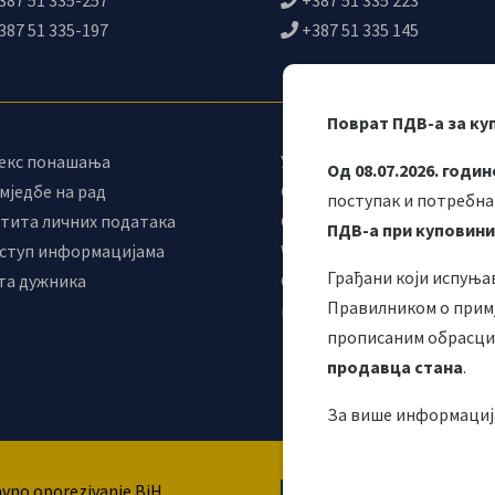
387 51 335-197
+387 51 335 145
Поврат ПДВ-а за ку
екс понашања
Управни одбор
Од 08.07.2026. годин
мједбе на рад
Синдикат УИО
поступак и потребна
тита личних података
Самостални синдикат УИО
ПДВ-а при куповини
ступ информацијама
Webmail
Грађани који испуња
та дужника
Одјељење за
Правилником о примј
макроекономску анализу
прописаним обрасцим
продавца стана
.
За више информациј
Ова веб страница
avno oporezivanje BiH
подршку Европске ун