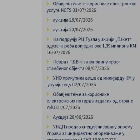
Обавјештење за кориснике електронске
31/07/2026
услуге NCTS
28/07/2026
аукција
20/07/2026
аукција
На подручју РЦ Тузла у акцији „Пакет“
одузета роба вриједна око 1,39 милиона КМ
16/07/2026
Поврат ПДВ-а за куповину првог
08/07/2026
стамбеног објекта
УИО прикупила више од милијарду КМ у
02/07/2026
јуну мјесецу
Обавјештење за кориснике
електронских потврда издатих од стране
01/07/2026
УИО
26/06/2026
Аукција
УНДП предао специјализовану опрему
Управи за индиректно опорезивање у
19/06/2026
оквиру пројекта LEAD