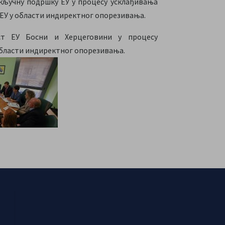
 кључну подршку ЕУ у процесу усклађивања
ЕУ у области индиректног опорезивања.
ост ЕУ Босни и Херцеговини у процесу
области индиректног опорезивања.