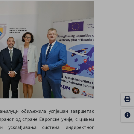
Бањалуци обиљежила успјешан завршетак
ираног од стране Европске уније, с циљем
и усклађивања система индиректног