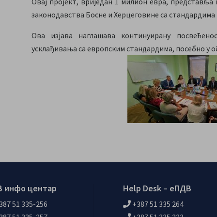
Овај пројект, вриједан 1 милион евра, представља
законодавства Босне и Херцеговине са стандардима 
Ова изјава наглашава континуирану посвећен
усклађивања са европским стандардима, посебно у 
 инфо центар
Help Desk – еПДВ
387 51 335-256
+387 51 335 264
387 51 335-257
+387 51 335 223