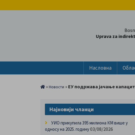
Bosn
Uprava za indirek
Насловна
Обла
»
»
ЕУ подржава јачање капаци
Новости
Најновији чланци
УИО прикупила 395 милиона КМ више у
03/08/2026
односу на 2025. годину