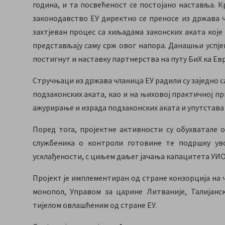
година, и та посвећеност се постојано наставља. К
законодавство ЕУ директно се преносе из држава ч
захтјеван процес са хиљадама законских аката кој
представљају саму срж овог напора. Данашњи успје
постигнут и наставку партнерства на путу БиХ ка Евр
Стручњаци из држава чланица ЕУ радили су заједно са
подзаконских аката, као и на њиховој практичној пр
ажурирање и израда подзаконских аката и упутстава 
Поред тога, пројектне активности су обухватале 
службеника о контроли готовине те подршку ув
усклађености, с циљем даљег јачања капацитета УИО
Пројект је имплементиран од стране конзорција на ч
монопол, Управом за царине Литваније, Талијан
тијелом овлашћеним од стране ЕУ.