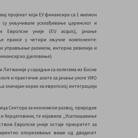
овај пројекат који ЕУ финансира са 1 милион
 су укључивале усклађивање царинског и
м Европске уније (EU acquis), јачање
ље праксе у четири кључне компоненте:
 и управљање ризиком, интерна ревизија и
финансијско дјеловање).
и Литваније у сарадњи са колегама из Босне
логе и практичне алате за јачање улоге УИО
а значајан корак ка европској интеграцији
ица Сектора за економски развој, природне
 и Херцеговини, те изјавила: „Усаглашавање
ством Европске уније остаје приоритет за
директно опорезивање више од двадесет