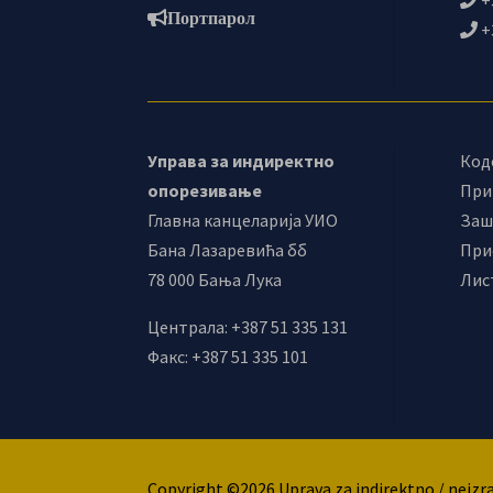
Портпарол
+
Управа за индиректно
Код
опорезивање
При
Главна канцеларија УИО
Заш
Бана Лазаревића бб
При
78 000 Бања Лука
Лис
Централа: +387 51 335 131
Факс: +387 51 335 101
Copyright ©2026 Uprava za indirektno / neizr