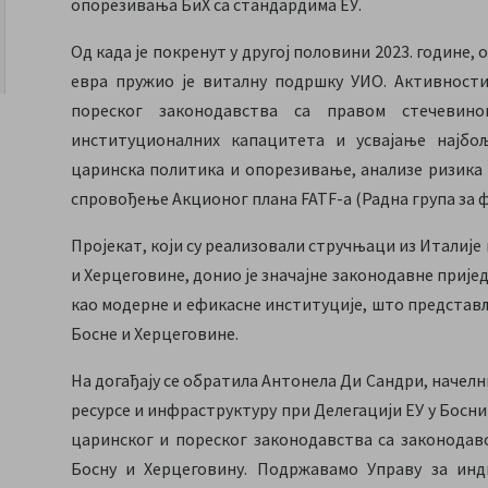
опорезивања БиХ са стандардима ЕУ.
Од када је покренут у другој половини 2023. године, 
евра пружио је виталну подршку УИО. Активности
пореског законодавства са правом стечевино
институционалних капацитета и усвајање најбо
царинска политика и опорезивање, анализе ризика
спровођење Акционог плана FATF-а (Радна група за 
Пројекат, који су реализовали стручњаци из Италије 
и Херцеговине, донио је значајне законодавне пријед
као модерне и ефикасне институције, што представљ
Босне и Херцеговине.
На догађају се обратила Антонела Ди Сандри, начелн
ресурсе и инфраструктуру при Делегацији ЕУ у Босни
царинског и пореског законодавства са законодав
Босну и Херцеговину. Подржавамо Управу за ин