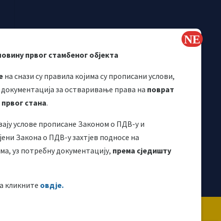
повину првог стамбеног објекта
е
на снази су правила којима су прописани услови,
 документација за остваривање права на
поврат
 првог стана
.
вају услове прописане Законом о ПДВ-у и
Корисни линкови
ени Закона о ПДВ-у захтјев подносе на
а, уз потребну документацију,
према сједишту
а кликните
овдје.
 направљена је и одржава се уз финансијску
ије. За њен садржај искључиво је одговоран