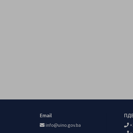
Email
ПДВ
info@uino.gov.ba
+
+