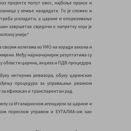
роз пројекте попут овог, најбоље праксе и
ланица у земље кандидате. То је сложен и
е треба ускладити, а царине и опорезивање
шан завршетак свједочи о напретку који је
опској унији.“
 својим колегама из УИО на изради закона и
имјени. Међу најзначајнијим резултатима су
у области царина, акциза и ПДВ процедура.
обуку интерних ревизора, обуку царинских
ођењу процедура за управљање ризиком
 за ефикасан и транспарентан рад.
елу са Италијанском агенцијом за царине и
ском пореском управом и ЕУТАЛИА-ом као