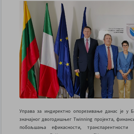
Управа за индиректно опорезивање данас је у 
значајног двогодишњег Twinning пројекта, финанс
побољшања ефикасности, транспарентности 