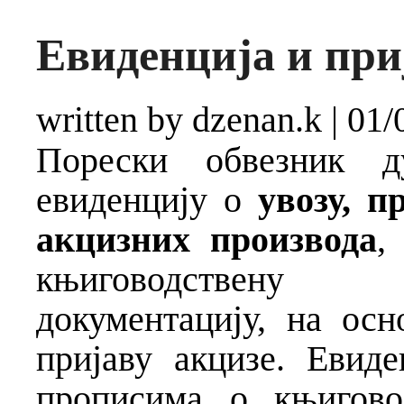
Евиденција и при
written by dzenan.k
|
01/
Порески обвезник д
евиденцију о
увозу, 
акцизних производа
,
књиговодствену 
документацију, на осн
пријаву акцизе. Евид
прописима о књигово