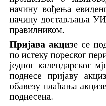
начину вођења евиденц
начину достављања УИ
правилником.
Пријава акциз
е се по
по истеку пореског пери
једног календарског мј
поднесе пријаву акц
обавезу плаћања акцизе 
поднесена.