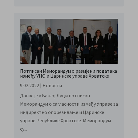
Потписан Меморандум о размјени података
између УНО и Царинске управе Хрватске
9.02.2022
|
Новости
Данас је у Бањој Луци потписан
Меморандум о сагласности између Управе за
индиректно опорезивање и Царинске
управе Републике Хрватске. Меморандум
су...