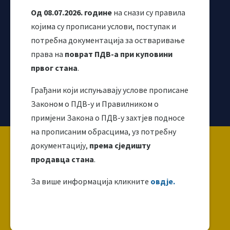
Од 08.07.2026. године
на снази су правила
којима су прописани услови, поступак и
потребна документација за остваривање
права на
поврат ПДВ-а при куповини
првог стана
.
Грађани који испуњавају услове прописане
Корисни линкови
Законом о ПДВ-у и Правилником о
примјени Закона о ПДВ-у захтјев подносе
на прописаним обрасцима, уз потребну
Copyright ©2026 Uprava za indirektno / neizravno
документацију,
према сједишту
oporezivanje BiH
продавца стана
.
За више информација кликните
овдје.
Ова веб страница направљена је и одржава се уз
финансијску подршку Европске уније. За њен
садржај искључиво је одговоран УИО и не