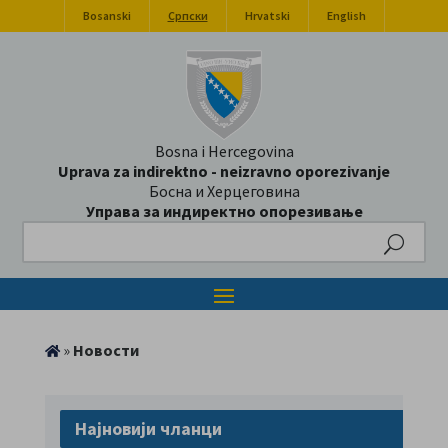
Bosanski
Српски
Hrvatski
English
Bosna i Hercegovina
Uprava za indirektno - neizravno oporezivanje
Босна и Херцеговина
Управа за индиректно опорезивање
Search
»
Новости
Најновији чланци