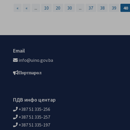
«
«
...
10
20
30
...
37
38
39
40
Email
info@uino.gov.ba
Портпарол
ПДВ инфо центар
+387 51 335-256
+387 51 335-257
+387 51 335-197