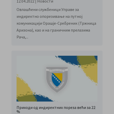
12.04.2022
|
Новости
Овлашћени службеници Управе за
индиректно опорезивање на путној
комуникацији Орашје-Сребреник (Тржница
Аризона), као и на граничним прелазима
Рача,...
Приходи од индиректних пореза већи за 22
%