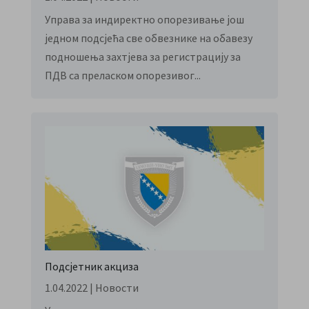
Управа за индиректно опорезивање још
једном подсјећа све обвезнике на обавезу
подношења захтјева за регистрацију за
ПДВ са преласком опорезивог...
Подсјетник акциза
1.04.2022
|
Новости