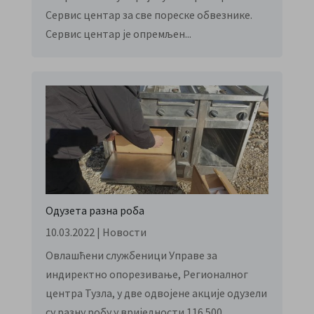
Сервис центар за све пореске обвезнике.
Сервис центар је опремљен...
Одузета разна роба
10.03.2022
|
Новости
Овлашћени службеници Управе за
индиректно опорезивање, Регионалног
центра Тузла, у две одвојене акције одузели
су разну робу у вриједности 116.500...