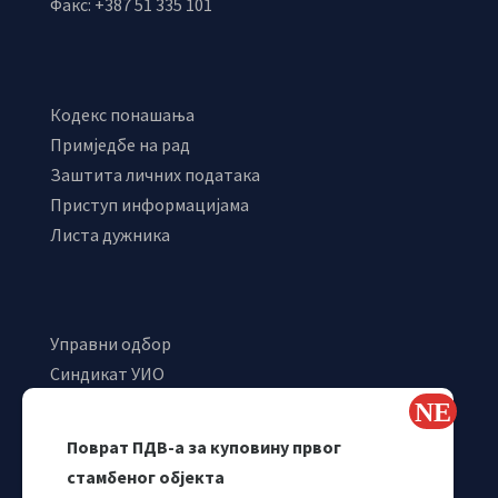
Факс: +387 51 335 101
Кодекс понашања
Примједбе на рад
Заштита личних података
Приступ информацијама
Листа дужника
Управни одбор
Синдикат УИО
Самостални синдикат УИО
Webmail
Поврат ПДВ-а за куповину првог
Одјељење за макроекономску анализу
стамбеног објекта