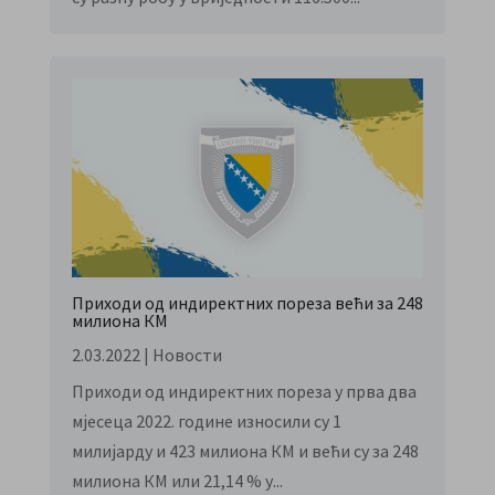
Приходи од индиректних пореза већи за 248
милиона КМ
2.03.2022
|
Новости
Приходи од индиректних пореза у прва два
мјесеца 2022. године износили су 1
милијарду и 423 милиона КМ и већи су за 248
милиона КМ или 21,14 % у...