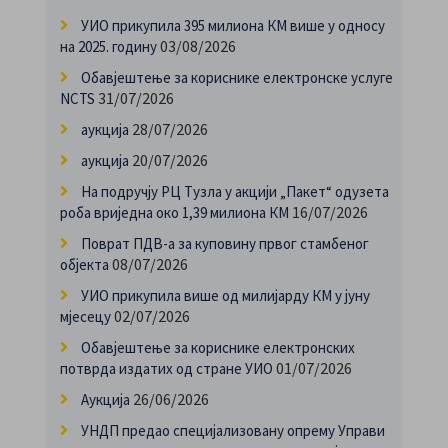
УИО прикупила 395 милиона КМ више у односу
03/08/2026
на 2025. годину
Обавјештење за кориснике електронске услуге
31/07/2026
NCTS
28/07/2026
аукција
20/07/2026
аукција
На подручју РЦ Тузла у акцији „Пакет“ одузета
16/07/2026
роба вриједна око 1,39 милиона КМ
Поврат ПДВ-а за куповину првог стамбеног
08/07/2026
објекта
УИО прикупила више од милијарду КМ у јуну
02/07/2026
мјесецу
Обавјештење за кориснике електронских
01/07/2026
потврда издатих од стране УИО
26/06/2026
Аукција
УНДП предао специјализовану опрему Управи