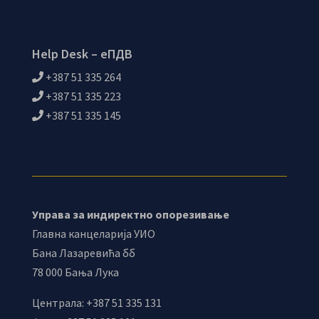
Help Desk – еПДВ
+387 51 335 264
+387 51 335 223
+387 51 335 145
Управа за индиректно опорезивање
Главна канцеларија УИО
Бана Лазаревића бб
78 000 Бања Лука
Централа: +387 51 335 131