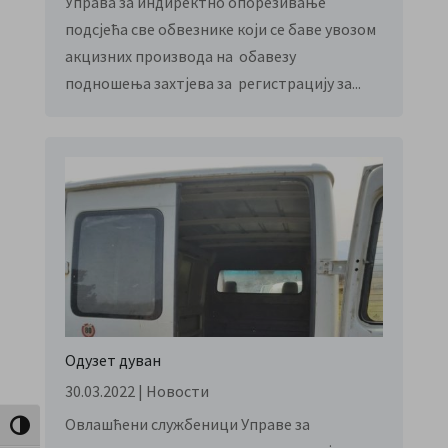
Управа за индиректно опорезивање
подсјећа све обвезнике који се баве увозом
акцизних производа на обавезу
подношења захтјева за регистрацију за...
Одузет дуван
30.03.2022
|
Новости
Овлашћени службеници Управе за
Toggle High Contrast