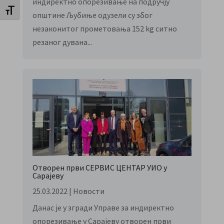
индиректно опорезивање на подручју
Toggle Font size
општине Љубиње одузели су због
незаконитог прометовања 152 kg ситно
резаног дувана...
Отворен први СЕРВИС ЦЕНТАР УИО у
Сарајеву
25.03.2022
|
Новости
Данас је у згради Управе за индиректно
опорезивање у Сарајеву отворен први