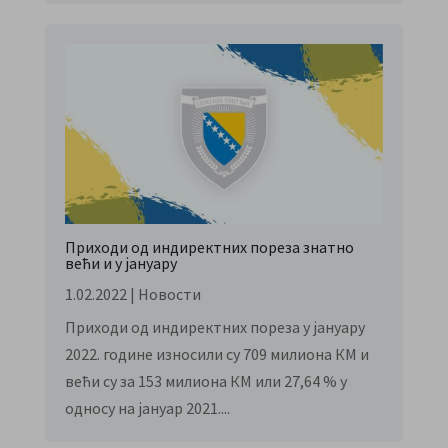
Приходи од индиректних пореза знатно
већи и у јануару
1.02.2022
|
Новости
Приходи од индиректних пореза у јануару
2022. године износили су 709 милиона КМ и
већи су за 153 милиона КМ или 27,64 % у
односу на јануар 2021....