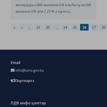
милијарди и 800 милиона КМ и већи су за 588
милиона КМ или 7,15 % у односу...
«
«
...
10
20
...
24
25
26
27
28
Email
info@uino.gov.ba
Портпарол
ПДВ инфо центар