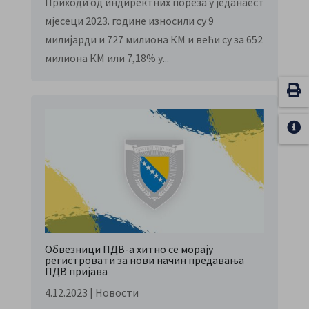
Приходи од индиректних пореза у једанаест
мјесеци 2023. године износили су 9
милијарди и 727 милиона КМ и већи су за 652
милиона КМ или 7,18% у...
Обвезници ПДВ-а хитно се морају
регистровати за нови начин предавања
ПДВ пријава
4.12.2023
|
Новости