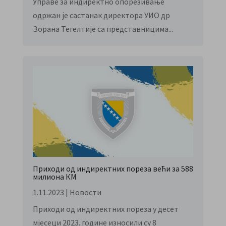
Управе за индиректно опорезивање
одржан је састанак директора УИО др
Зорана Тегелтије са представницима...
Приходи од индиректних пореза већи за 588
милиона КМ
1.11.2023
|
Новости
Приходи од индиректних пореза у десет
мјесеци 2023. године износили су 8