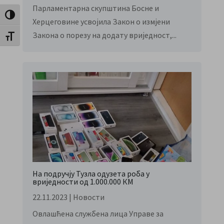
Парламентарна скупштина Босне и
Toggle High Contrast
Херцеговине усвојила Закон о измјени
Закона о порезу на додату вриједност,...
Toggle Font size
На подручју Тузла одузета роба у
вриједности од 1.000.000 КМ
22.11.2023
|
Новости
Овлашћена службена лица Управе за