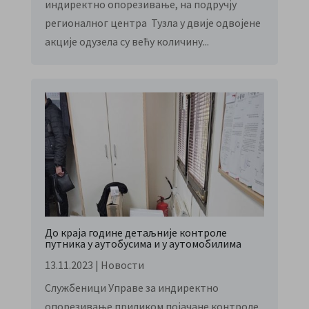
индиректно опорезивање, на подручју
регионалног центра Тузла у двије одвојене
акције одузела су већу количину...
До краја године детаљније контроле
путника у аутобусима и у аутомобилима
13.11.2023
|
Новости
Службеници Управе за индиректно
опорезивање приликом појачане контроле