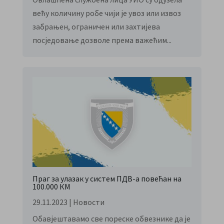
већу количину робе чији је увоз или извоз
забрањен, ограничен или захтијева
посједовање дозволе према важећим...
Праг за улазак у систем ПДВ-а повећан на
100.000 КМ
29.11.2023
|
Новости
Обавјештавамо све пореске обвезнике да је