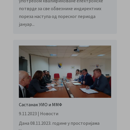
употребом квалификоване електронске
потврде за све обвезнике индиректних
пореза наступа од пореског периода
јануар...
Састанак УИО и ММФ
9.11.2023
|
Новости
Дана 08.11.2023. године у просторијама