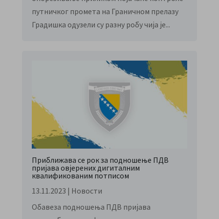
путничког промета на Граничном прелазу
Градишка одузели су разну робу чија је...
Приближава се рок за подношење ПДВ
пријава овјерених дигиталним
квалификованим потписом
13.11.2023
|
Новости
Обавеза подношења ПДВ пријава