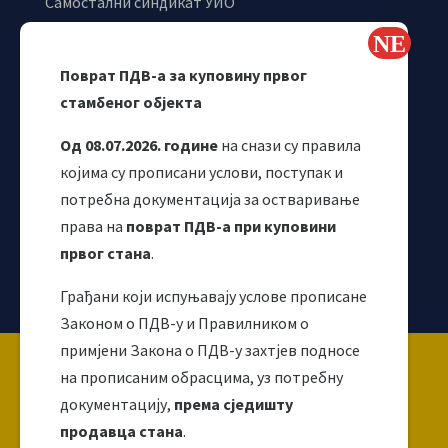
Самостални синдикат УИО
Webmail
Одјељење за макроекономску анализу
Поврат ПДВ-а за куповину првог
стамбеног објекта
Од 08.07.2026. године
на снази су правила
којима су прописани услови, поступак и
потребна документација за остваривање
права на
поврат ПДВ-а при куповини
првог стана
.
Корисни линкови
Грађани који испуњавају услове прописане
Законом о ПДВ-у и Правилником о
примјени Закона о ПДВ-у захтјев подносе
Copyright ©2026 Uprava za indirektno / neizravno
на прописаним обрасцима, уз потребну
oporezivanje BiH
документацију,
према сједишту
продавца стана
.