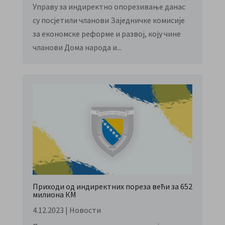
Управу за индиректно опорезивање данас
су посјетили чланови Заједничке комисије
за економске реформе и развој, коју чине
чланови Дома народа и...
Приходи од индиректних пореза већи за 652
милиона КМ
4.12.2023
|
Новости