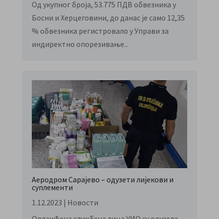
Од укупног броја, 53.775 ПДВ обвезника у
Босни и Херцеговини, до данас је само 12,35
% обвезника регистровало у Управи за
индиректно опорезивање...
Аеродром Сарајево – одузети лијекови и
суплементи
1.12.2023
|
Новости
Овлашћена службена лица УИО су одузела