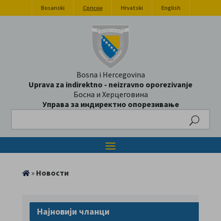
Bosanski
Српски
Hrvatski
English
Bosna i Hercegovina
Uprava za indirektno - neizravno oporezivanje
Босна и Херцеговина
Управа за индиректно опорезивање
Search
»
Новости
Најновији чланци