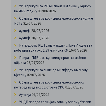
УИО прикупила 395 милиона КМ више у односу
03/08/2026
на 2025. годину
Обавјештење за кориснике електронске услуге
31/07/2026
NCTS
28/07/2026
аукција
20/07/2026
аукција
На подручју РЦ Тузла у акцији „Пакет“ одузета
16/07/2026
роба вриједна око 1,39 милиона КМ
Поврат ПДВ-а за куповину првог стамбеног
08/07/2026
објекта
УИО прикупила више од милијарду КМ у јуну
02/07/2026
мјесецу
Обавјештење за кориснике електронских
01/07/2026
потврда издатих од стране УИО
26/06/2026
Аукција
УНДП предао специјализовану опрему Управи