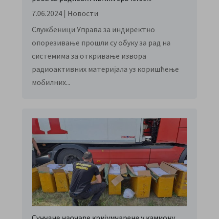
7.06.2024
|
Новости
Службеници Управа за индиректно
опорезивање прошли су обуку за рад на
системима за откривање извора
радиоактивних материјала уз коришћење
мобилних...
Сунчане наочаре кријумчарене у камиону