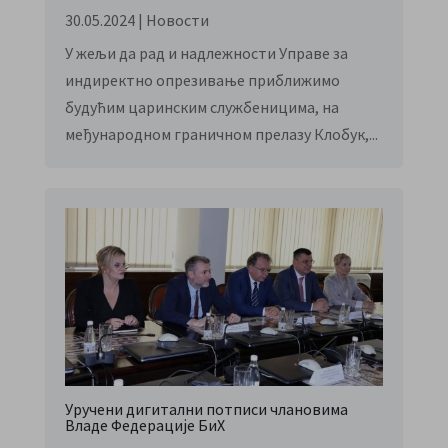
30.05.2024
|
Новости
У жељи да рад и надлежности Управе за
индиректно опрезивање приближимо
будућим царинским службеницима, на
међународном граничном прелазу Клобук,...
Уручени дигитални потписи члановима
Владе Федерације БиХ