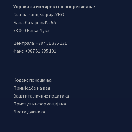
Управа за индиректно опорезивање
Главна канцеларија УИО
Бана Лазаревића бб
78 000 Бања Лука
Централа: +387 51 335 131
Факс: +387 51 335 101
Кодекс понашања
Примједбе на рад
Заштита личних података
Приступ информацијама
Листа дужника