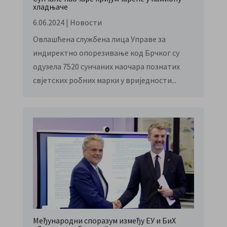
хладњаче
6.06.2024
|
Новости
Овлашћена службена лица Управе за
индиректно опорезивање код Брчког су
одузела 7520 сунчаних наочара познатих
свјетских робних марки у вриједности...
Међународни споразум између ЕУ и БиХ