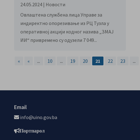
24.05.2024
|
Новости
Овлаштена службена лица Управе за
индиректно опорезивање из РЦ Тузла у
оперативној акцији кодног назива „ЗМАЈ
ИИ“ привремено су одузели 7 049...
«
«
...
10
...
19
20
21
22
23
...
Email
info@uino.gov.ba
Портпарол