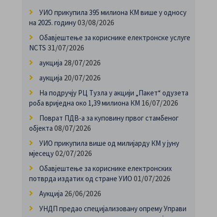
УИО прикупила 395 милиона КМ више у односу
03/08/2026
на 2025. годину
Обавјештење за кориснике електронске услуге
31/07/2026
NCTS
28/07/2026
аукција
20/07/2026
аукција
На подручју РЦ Тузла у акцији „Пакет“ одузета
16/07/2026
роба вриједна око 1,39 милиона КМ
Поврат ПДВ-а за куповину првог стамбеног
08/07/2026
објекта
УИО прикупила више од милијарду КМ у јуну
02/07/2026
мјесецу
Обавјештење за кориснике електронских
01/07/2026
потврда издатих од стране УИО
26/06/2026
Аукција
УНДП предао специјализовану опрему Управи