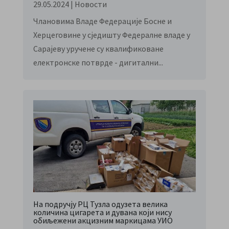
29.05.2024
|
Новости
Члановима Владе Федерације Босне и
Херцеговине у сједишту Федералне владе у
Сарајеву уручене су квалификоване
електронске потврде - дигитални...
На подручју РЦ Тузла одузета велика
количина цигарета и дувана који нису
обиљежени акцизним маркицама УИО