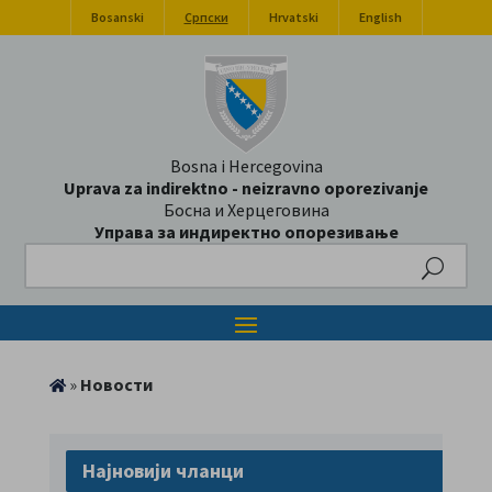
Bosanski
Српски
Hrvatski
English
Bosna i Hercegovina
Uprava za indirektno - neizravno oporezivanje
Босна и Херцеговина
Управа за индиректно опорезивање
Search
»
Новости
Најновији чланци