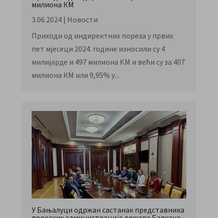
милиона КМ
3.06.2024
|
Новости
Приходи од индиректних пореза у првих
пет мјесеци 2024. године износили су 4
милијарде и 497 милиона КМ и већи су за 407
милиона КМ или 9,95% у...
У Бањалуци одржан састанак представника
пореских администрација држава Балкана