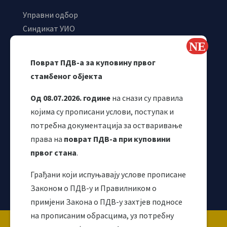
Управни одбор
Синдикат УИО
Самостални синдикат УИО
Webmail
Поврат ПДВ-а за куповину првог
Одјељење за макроекономску анализу
стамбеног објекта
Од 08.07.2026. године
на снази су правила
којима су прописани услови, поступак и
потребна документација за остваривање
права на
поврат ПДВ-а при куповини
првог стана
.
Грађани који испуњавају услове прописане
Корисни линкови
Законом о ПДВ-у и Правилником о
примјени Закона о ПДВ-у захтјев подносе
на прописаним обрасцима, уз потребну
Copyright ©2026 Uprava za indirektno / neizravno