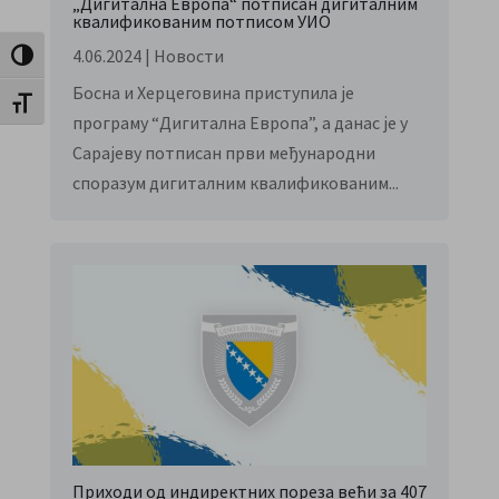
„Дигитална Европа“ потписан дигиталним
квалификованим потписом УИО
4.06.2024
|
Новости
Toggle High Contrast
Босна и Херцеговина приступила је
Toggle Font size
програму “Дигитална Европа”, а данас је у
Сарајеву потписан први међународни
споразум дигиталним квалификованим...
Приходи од индиректних пореза већи за 407