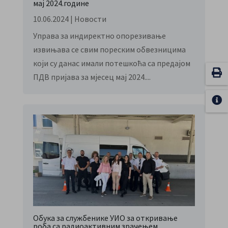
мај 2024.године
10.06.2024
|
Новости
Управа за индиректно опорезивање
извињава се свим пореским обвезницима
који су данас имали потешкоћа са предајом
ПДВ пријава за мјесец мај 2024....
Обука за службенике УИО за откривање
роба са радиоактивним зрачењем