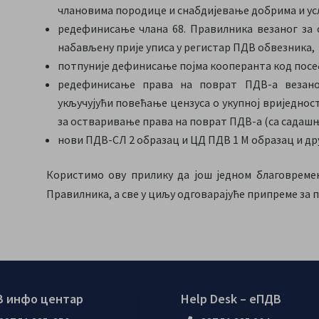
члановима породице и снабдијевање добрима и усл
редефинисање члана 68. Правилника везаног за 
набављену прије уписа у регистар ПДВ обвезника,
потпуније дефинисање појма кооперанта код посе
редефинисање права на поврат ПДВ-а везаног
укључујући повећање цензуса о укупној вриједнос
за остваривање права на поврат ПДВ-а (са садашњи
нови ПДВ-СЛ 2 образац и ЦД ПДВ 1 М образац и дру
Користимо ову прилику да још једном благовреме
Правилника, а све у циљу одговарајуће припреме за 
 инфо центар
Help Desk – еПДВ