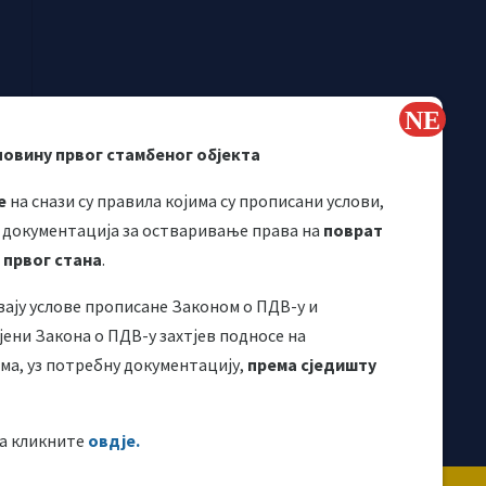
повину првог стамбеног објекта
е
на снази су правила којима су прописани услови,
 документација за остваривање права на
поврат
 првог стана
.
вају услове прописане Законом о ПДВ-у и
Корисни линкови
ени Закона о ПДВ-у захтјев подносе на
а, уз потребну документацију,
према сједишту
а кликните
овдје.