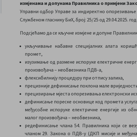
измјенама и допунама Правилника о примјени Зак
Управни одбор Управе за индиректно опорезивање усв
Службеном гласнику БиХ, број: 25/25 од 29.04.2025. год
Подсјећамо да се кључне измјене и допуне Правилника
укључивање набавке специјалних алата кориш
промет,
изузимање од размене испоруке електричне енерг
произвођача – необвезника ПДВ-а,
флексибилнију процедуру при отпису залиха,
прецизније дефинисање поклона мале вриједности
прецизирање мјеста опорезивања електронски исп
дефинисање пореске основице код промета услуга 
међусобне испоруке електричне енергије из об
малог произвођача – необвезника,
редефинисање члана 54. Правилника који се везу
чланом 29. Закона о ПДВ-у (ДКП мисије и међуна