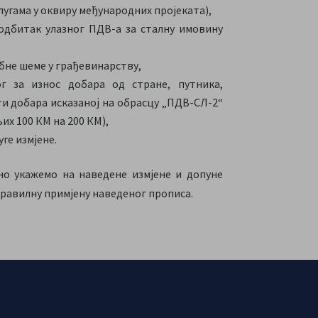
угама у оквиру међународних пројеката),
одбитак улазног ПДВ-а за сталну имовину
бне шеме у грађевинарству,
 за износ добара од стране, путника,
ти добара исказаној на обрасцу „ПДВ-СЛ-2“
х 100 КМ на 200 КМ),
ге измјене.
но укажемо на наведене измјене и допуне
правилну примјену наведеног прописа.