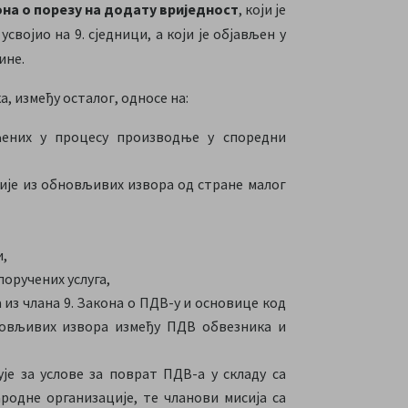
она о порезу на додату вриједност
, који је
ојио на 9. сједници, а који је објављен у
ине.
, између осталог, односе на:
ћених у процесу производње у споредни
ије из обновљивих извора од стране малог
,
оручених услуга,
из члана 9. Закона о ПДВ-у и основице код
новљивих извора између ПДВ обвезника и
је за услове за поврат ПДВ-а у складу са
родне организације, те чланови мисија са