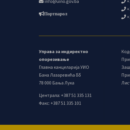
info@uino.gov.ba
+
+
Портпарол
+
Управа за индиректно
Код
опорезивање
При
Главна канцеларија УИО
Заш
Бана Лазаревића бб
При
78 000 Бања Лука
Лис
Централа: +387 51 335 131
Факс: +387 51 335 101