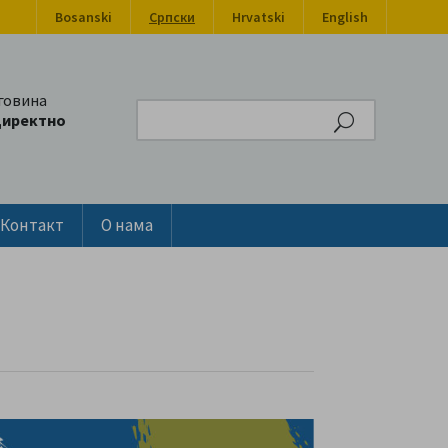
Bosanski
Српски
Hrvatski
English
говина
Search
директно
Контакт
О нама