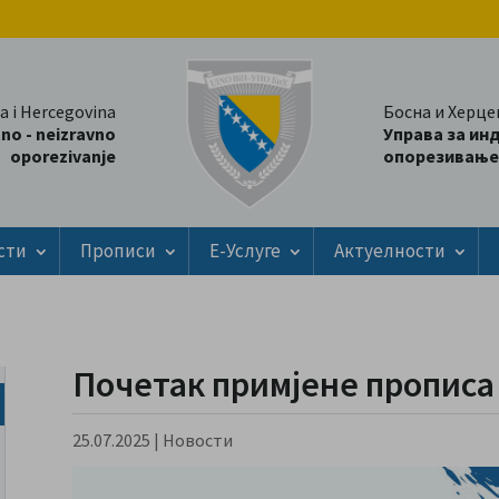
a i Hercegovina
Босна и Херце
tno - neizravno
Управа за ин
oporezivanje
опорезивање
сти
Прописи
Е-Услуге
Актуелности
Почетак примјене прописа
25.07.2025
|
Новости