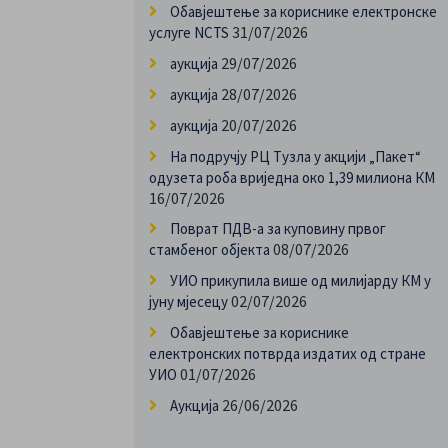
Обавјештење за кориснике електронске
31/07/2026
услуге NCTS
29/07/2026
аукција
28/07/2026
аукција
20/07/2026
аукција
На подручју РЦ Тузла у акцији „Пакет“
одузета роба вриједна око 1,39 милиона КМ
16/07/2026
Поврат ПДВ-а за куповину првог
08/07/2026
стамбеног објекта
УИО прикупила више од милијарду КМ у
02/07/2026
јуну мјесецу
Обавјештење за кориснике
електронских потврда издатих од стране
01/07/2026
УИО
26/06/2026
Аукција