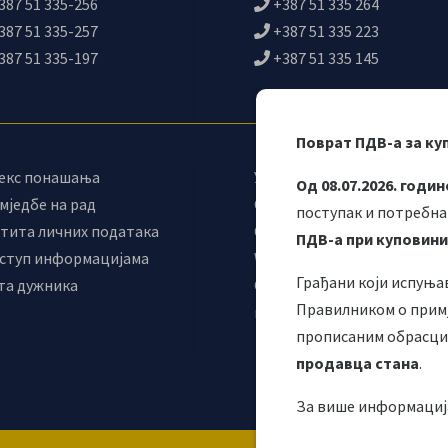
387 51 335-256
+387 51 335 264
387 51 335-257
+387 51 335 223
387 51 335-197
+387 51 335 145
Поврат ПДВ-а за ку
екс понашања
Управни одбор
Од 08.07.2026. годин
мједбе на рад
Синдикат УИО
поступак и потребна
тита личних података
Самостални синдикат УИО
ПДВ-а при куповини
ступ информацијама
Webmail
Грађани који испуња
та дужника
Одјељење за
Правилником о примј
макроекономску анализу
прописаним обрасцим
продавца стана
.
За више информациј