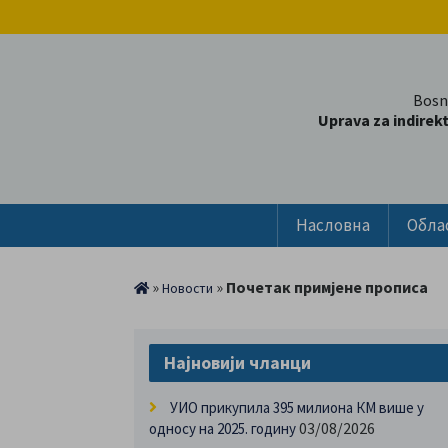
Bosn
Uprava za indirek
Насловна
Обла
»
»
Почетак примјене прописа
Новости
Најновији чланци
УИО прикупила 395 милиона КМ више у
03/08/2026
односу на 2025. годину