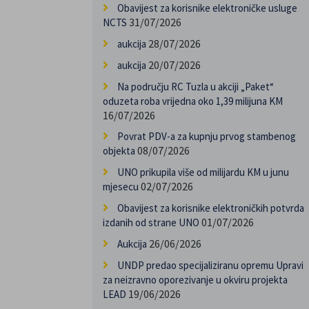
Obavijest za korisnike elektroničke usluge
31/07/2026
NCTS
28/07/2026
aukcija
20/07/2026
aukcija
Na području RC Tuzla u akciji „Paket“
oduzeta roba vrijedna oko 1,39 milijuna KM
16/07/2026
Povrat PDV-a za kupnju prvog stambenog
08/07/2026
objekta
UNO prikupila više od milijardu KM u junu
02/07/2026
mjesecu
Obavijest za korisnike elektroničkih potvrda
01/07/2026
izdanih od strane UNO
26/06/2026
Aukcija
UNDP predao specijaliziranu opremu Upravi
za neizravno oporezivanje u okviru projekta
19/06/2026
LEAD