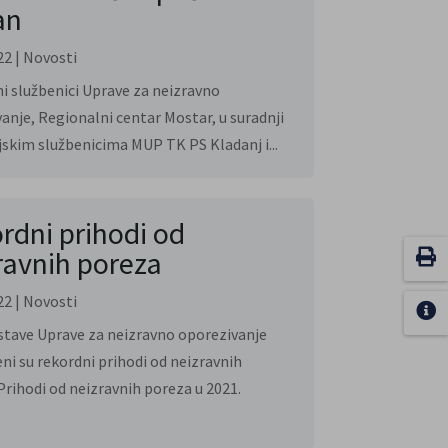
an
22
|
Novosti
i službenici Uprave za neizravno
anje, Regionalni centar Mostar, u suradnji
ijskim službenicima MUP TK PS Kladanj i...
rdni prihodi od
ravnih poreza
22
|
Novosti
tave Uprave za neizravno oporezivanje
eni su rekordni prihodi od neizravnih
Prihodi od neizravnih poreza u 2021.