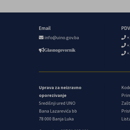
Email
PDV
info@uino.gov.ba
+
+
Glasnogovornik
+
Uprava za neizravno
Kod
oporezivanje
Prim
Središnji ured UNO
Zašt
Bana Lazarevića bb
Pris
78 000 Banja Luka
List