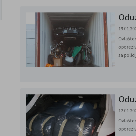
Oduz
19.01.20
Ovlašten
oporeziv
sa polic
Odu
12.01.20
Ovlašten
oporeziv