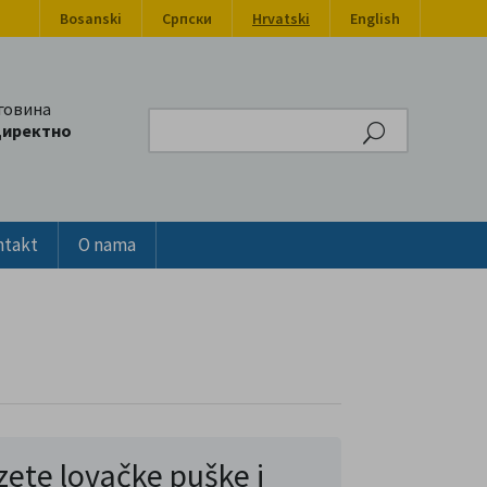
Bosanski
Српски
Hrvatski
English
говина
Search
директно
ntakt
O nama
ete lovačke puške i