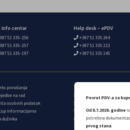
 info centar
Help desk – ePDV
387 51 335-256
+387 51 335 264
387 51 335-257
+387 51 335 223
387 51 335-197
+387 51 335 145
eks ponašanja
Upravni odbor
jedbe na rad
Sindikat
Povrat PDV-a za kup
ita osobnih podatak
Samostalni sindikat UNO
Od 8.7.2026. godine
na
tup informacijama
Webmail
potrebna dokumentacij
a dužnika
Odjeljenje za
prvog stana
.
makroekonomsku analizu