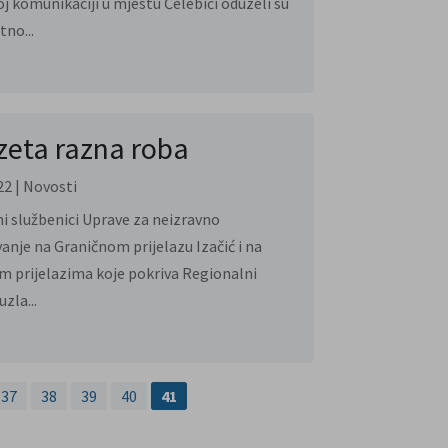
j komunikaciji u mjestu Čelebići oduzeli su
tno...
eta razna roba
22
|
Novosti
i službenici Uprave za neizravno
anje na Graničnom prijelazu Izačić i na
m prijelazima koje pokriva Regionalni
zla...
37
38
39
40
41