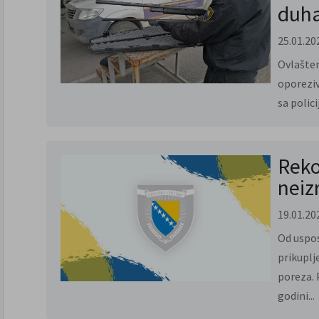
duh
25.01.20
Ovlašten
oporeziv
sa polic
Reko
neiz
19.01.20
Od uspos
prikuplj
poreza. 
godini...