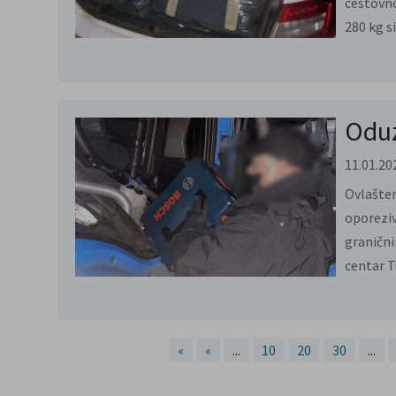
cestovno
280 kg si
Oduz
11.01.20
Ovlašten
oporeziv
granični
centar Tu
«
«
...
10
20
30
...