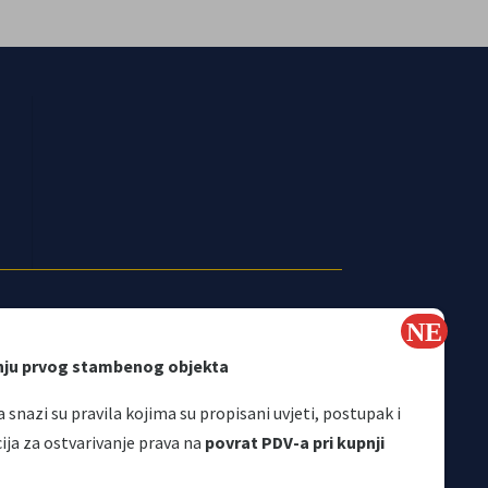
nju prvog stambenog objekta
 snazi su pravila kojima su propisani uvjeti, postupak i
a za ostvarivanje prava na
povrat PDV-a pri kupnji
Korisni linkovi