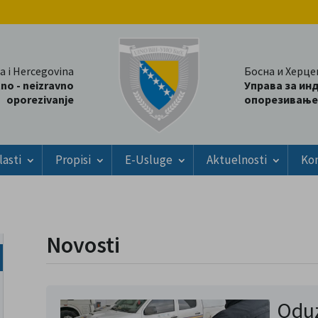
a i Hercegovina
Босна и Херце
tno - neizravno
Управа за ин
oporezivanje
опорезивање
lasti
Propisi
E-Usluge
Aktuelnosti
Ko
Novosti
Oduz