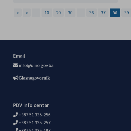
«
«
...
10
20
30
...
36
37
38
39
Email
info@uino.gov.ba
Glasnogovornik
PDV info centar
+387 51 335-256
+387 51 335-257
+387 51 335-197