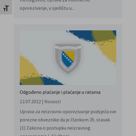
oporezivanje, u sjedištu u...
Uključi / isključi veličinu fonta
Odgođeno plaćanje i plaćanje u ratama
12.07.2022
|
Novosti
Uprava za neizravno oporezivanje podsjeća sve
porezne obveznike da je člankom 35. stavak
(1) Zakona o postupku neizravnog
oporezivanja („Službeni...