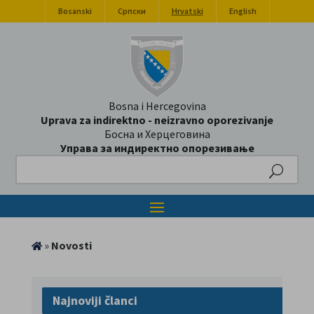
Bosanski
Српски
Hrvatski
English
Bosna i Hercegovina
Uprava za indirektno - neizravno oporezivanje
Босна и Херцеговина
Управа за индиректно опорезивање
Search
»
Novosti
Najnoviji članci