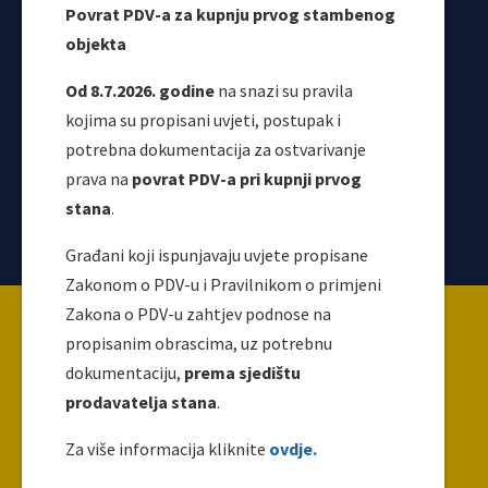
Povrat PDV-a za kupnju prvog stambenog
objekta
Od 8.7.2026. godine
na snazi su pravila
kojima su propisani uvjeti, postupak i
potrebna dokumentacija za ostvarivanje
prava na
povrat PDV-a pri kupnji prvog
stana
.
Korisni linkovi
Građani koji ispunjavaju uvjete propisane
Zakonom o PDV-u i Pravilnikom o primjeni
Copyright ©2026 Uprava za indirektno / neizravno
Zakona o PDV-u zahtjev podnose na
oporezivanje BiH
propisanim obrascima, uz potrebnu
dokumentaciju,
prema sjedištu
prodavatelja stana
.
Ova web stranica napravljena je i održava se uz
finansijsku podršku Evropske unije. Za njen sadržaj
Za više informacija kliknite
ovdje.
isključivo je odgovoran UNO i ne odražava nužno