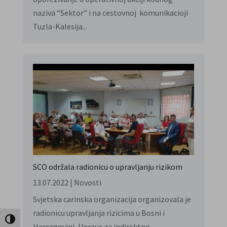
naziva “Sektor” i na cestovnoj komunikacioji
Tuzla-Kalesija...
SCO održala radionicu o upravljanju rizikom
13.07.2022
|
Novosti
Svjetska carinska organizacija organizovala je
radionicu upravljanja rizicima u Bosni i
Uključi / isključi visoki kontrast
Hercegovini, Uprava za indirektno