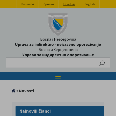
Bosanski
Српски
Hrvatski
English
Bosna i Hercegovina
Uprava za indirektno - neizravno oporezivanje
Босна и Херцеговина
Управа за индиректно опорезивање
Search
»
Novosti
Najnoviji članci