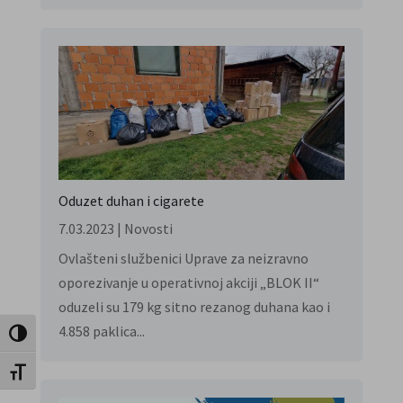
Oduzet duhan i cigarete
7.03.2023
|
Novosti
Ovlašteni službenici Uprave za neizravno
oporezivanje u operativnoj akciji „BLOK II“
oduzeli su 179 kg sitno rezanog duhana kao i
4.858 paklica...
Uključi / isključi visoki kontrast
Uključi / isključi veličinu fonta