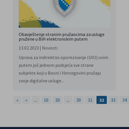
Obavještenje stranim pružaocima za usluge
pružene u BiH elektronskim putem
13.02.2023
|
Novosti
Uprava za indirektno oporezivanje (UIO) ovim
putem još jednom podsjeća sve strane
subjekte koji u Bosni i Hercegovini pružaju
svoje digitalne usluge...
«
«
...
10
20
...
30
31
32
33
34