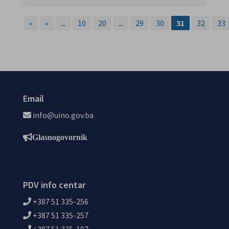
«
«
...
10
20
...
29
30
31
32
33
Email
info@uino.gov.ba
Glasnogovornik
PDV info centar
+387 51 335-256
+387 51 335-257