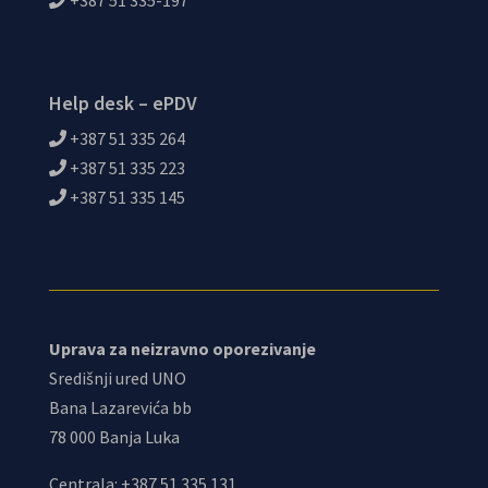
+387 51 335-197
Help desk – ePDV
+387 51 335 264
+387 51 335 223
+387 51 335 145
Uprava za neizravno oporezivanje
Središnji ured UNO
Bana Lazarevića bb
78 000 Banja Luka
Centrala: +387 51 335 131