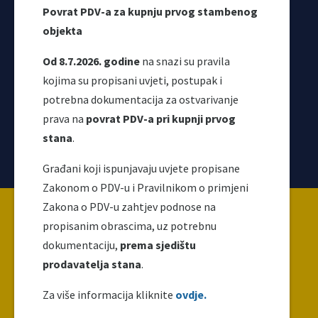
Povrat PDV-a za kupnju prvog stambenog
objekta
Od 8.7.2026. godine
na snazi su pravila
kojima su propisani uvjeti, postupak i
potrebna dokumentacija za ostvarivanje
prava na
povrat PDV-a pri kupnji prvog
stana
.
Korisni linkovi
Građani koji ispunjavaju uvjete propisane
Zakonom o PDV-u i Pravilnikom o primjeni
Copyright ©2026 Uprava za indirektno / neizravno
Zakona o PDV-u zahtjev podnose na
oporezivanje BiH
propisanim obrascima, uz potrebnu
dokumentaciju,
prema sjedištu
prodavatelja stana
.
Ova web stranica napravljena je i održava se uz
finansijsku podršku Evropske unije. Za njen sadržaj
Za više informacija kliknite
ovdje.
isključivo je odgovoran UNO i ne odražava nužno