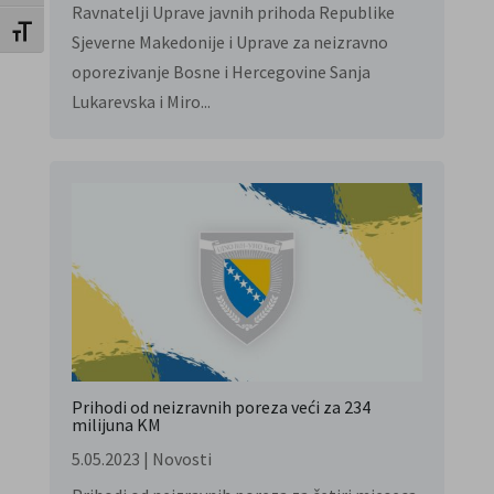
Ravnatelji Uprave javnih prihoda Republike
Uključi / isključi veličinu fonta
Sjeverne Makedonije i Uprave za neizravno
oporezivanje Bosne i Hercegovine Sanja
Lukarevska i Miro...
Prihodi od neizravnih poreza veći za 234
milijuna KM
5.05.2023
|
Novosti