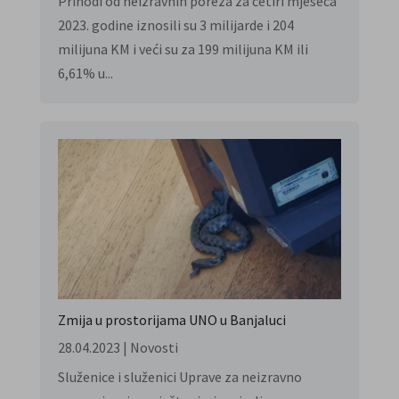
Prihodi od neizravnih poreza za četiri mjeseca
2023. godine iznosili su 3 milijarde i 204
milijuna KM i veći su za 199 milijuna KM ili
6,61% u...
Zmija u prostorijama UNO u Banjaluci
28.04.2023
|
Novosti
Služenice i služenici Uprave za neizravno