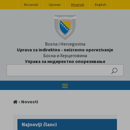
Bosanski
Српски
Hrvatski
English
Bosna i Hercegovina
Uprava za indirektno - neizravno oporezivanje
Босна и Херцеговина
Управа за индиректно опорезивање
Search
»
Novosti
Najnoviji članci