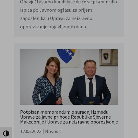
Obavještavamo kandidate da će se pismeni dio
ispita po Javnom oglasu za prijem
zaposlenika u Upravu za neizravno
oporezivanje objavljenom dana...
Potpisan memorandum o suradnji između
Uprave za javne prihode Republike Sjeverne
Makedonije i Uprave za neizravno oporezivanje
12.05.2023
|
Novosti
Uključi / isključi visoki kontrast